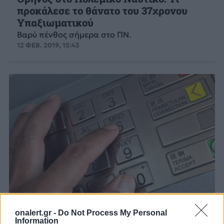
προκάλεσε το θάνατο του 37χρονου
Υπαξιωματικού
Βαρύ πένθος σήμερα στο ΠΝ.
12 ΦΕΒ. 2019, 15:43
onalert.gr -
Do Not Process My Personal
Information