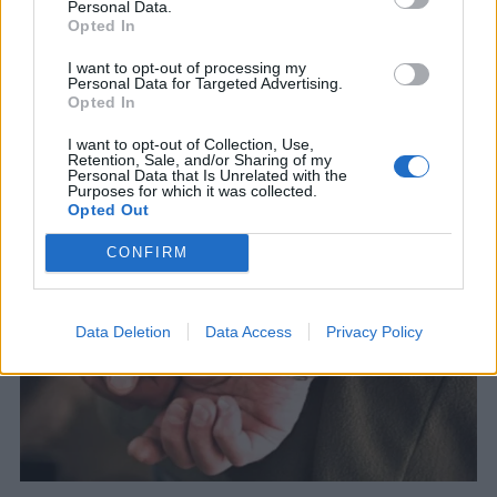
ΗΠΑ: Στη φυλακή για 25 χρόνια ο
Personal Data.
Opted In
Υπαξιωματικός που ορκίστηκε πίστη
στο ISIS
I want to opt-out of processing my
Personal Data for Targeted Advertising.
Πως έπεσε στα δίχτυα του FBI.
Opted In
5 ΔΕΚ. 2018, 11:23
I want to opt-out of Collection, Use,
Retention, Sale, and/or Sharing of my
Personal Data that Is Unrelated with the
Purposes for which it was collected.
Opted Out
CONFIRM
Data Deletion
Data Access
Privacy Policy