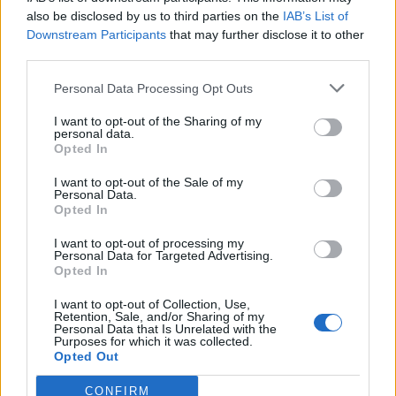
των συνομιλιών του Ζελένσκι με τον
also be disclosed by us to third parties on the
IAB’s List of
νέο πρωθυπουργό της Βρετανίας
Downstream Participants
that may further disclose it to other
Το Κίεβο φέρεται να σχεδιάζει τη δημιουργία
third parties.
ενός μεγάλου εργοστασίου κατασκευής drones
επί βρετανικού εδάφους
Personal Data Processing Opt Outs
27 ΙΟΥΛ. 2026, 11:30
I want to opt-out of the Sharing of my
personal data.
Opted In
I want to opt-out of the Sale of my
Personal Data.
Opted In
I want to opt-out of processing my
Personal Data for Targeted Advertising.
Opted In
I want to opt-out of Collection, Use,
Retention, Sale, and/or Sharing of my
Personal Data that Is Unrelated with the
Purposes for which it was collected.
Opted Out
CONFIRM