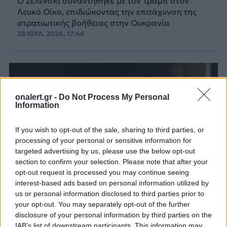
Ο Ζελένσκι συναντήθηκε με τον Τραμπ στον
Λευκό Οίκο, επιδιώκοντας την επιτάχυνση της
στρατιωτικής βοήθειας στην Ουκρανία
28 ΙΟΥΛ. 2026, 17:46
onalert.gr -
Do Not Process My Personal
Information
If you wish to opt-out of the sale, sharing to third parties, or
processing of your personal or sensitive information for
targeted advertising by us, please use the below opt-out
section to confirm your selection. Please note that after your
opt-out request is processed you may continue seeing
interest-based ads based on personal information utilized by
us or personal information disclosed to third parties prior to
your opt-out. You may separately opt-out of the further
Η συμφωνία για τα drones στο τραπέζι
disclosure of your personal information by third parties on the
IAB’s list of downstream participants. This information may