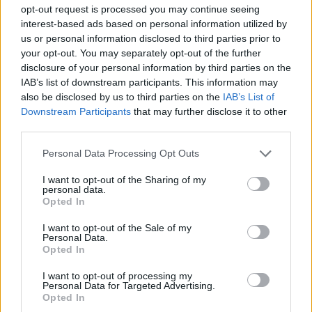
opt-out request is processed you may continue seeing
interest-based ads based on personal information utilized by
us or personal information disclosed to third parties prior to
your opt-out. You may separately opt-out of the further
disclosure of your personal information by third parties on the
IAB’s list of downstream participants. This information may
also be disclosed by us to third parties on the
IAB’s List of
Downstream Participants
that may further disclose it to other
third parties.
Η Χεζμπολάχ μοίραζε βομβητές στα
Personal Data Processing Opt Outs
μέλη της ακόμη και λίγες ώρες πριν
I want to opt-out of the Sharing of my
τις εκρήξεις – Είχαν περάσει τους
personal data.
Opted In
τυπικούς ελέγχους
Η Χεζμπολάχ παρέδιδε στα μέλη της νέους
I want to opt-out of the Sale of my
βομβητές λίγες ώρες πριν ανατιναχθούν χιλιάδες
Personal Data.
Opted In
συσκευές ταυτόχρονα, αναφέρει το Reuters.
20 ΣΕΠ. 2024, 15:47
I want to opt-out of processing my
Personal Data for Targeted Advertising.
Opted In