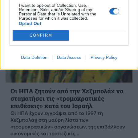
I want to opt-out of Collection, Use,
Retention, Sale, and/or Sharing of my
Personal Data that Is Unrelated with the
Purposes for which it was collected.
Opted Out
CONFIRM
Data Deletion
Data Access
Privacy Policy
Οι ΗΠΑ ζητούν από την Χεζμπολάχ να
σταματήσει τις «τρομοκρατικές
επιθέσεις» κατά του Ισραήλ
Οι ΗΠΑ έχουν εγγράψει από το 1997 τη
Χεζμπολάχ στη μαύρη λίστα των
«τρομοκρατικών» οργανώσεων, της επιβάλλουν
οικονομικές και τραπεζικές...