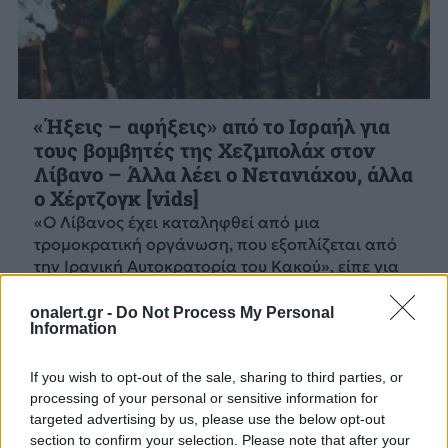
«Ήξεις – αφήξεις» από το Ισραήλ για
τους βομβητές της Χεζμπολάχ στον
Λίβανο – Άλλα λέει ο Νετανιάχου, άλλα
ο Χέρτζογκ [vids]
«Ο Λίβανος έχει καταληφθεί από μια
τρομοκρατική οργάνωση, που εξοπλίζεται από
την Ιρανική Αυτοκρατορία του Κακού», είπε για
την Χεζμπολάχ...
22 ΣΕΠ. 2024, 14:25
onalert.gr -
Do Not Process My Personal
Information
If you wish to opt-out of the sale, sharing to third parties, or
processing of your personal or sensitive information for
targeted advertising by us, please use the below opt-out
section to confirm your selection. Please note that after your