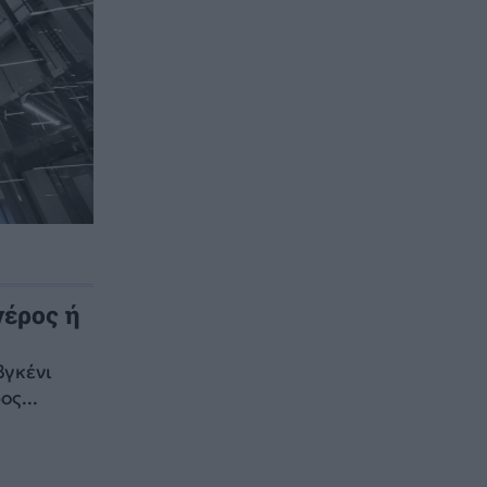
γέρος ή
βγκένι
ς...