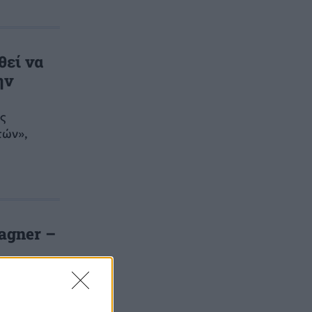
εί να
ην
ες
τών»,
agner –
 ομάδας