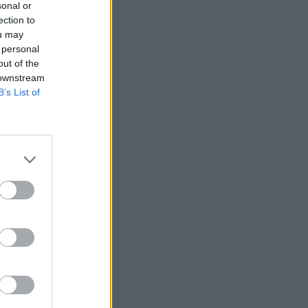
sonal or
ection to
ou may
 personal
out of the
 downstream
B’s List of
τησε
ύνται