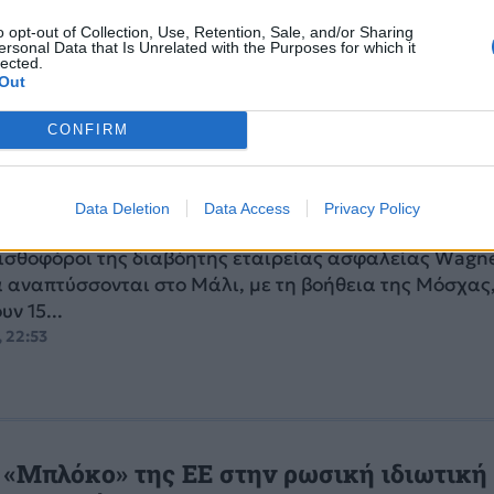
α, κατηγορούνται για δολοφονίες αμάχων και εγκλή
o opt-out of Collection, Use, Retention, Sale, and/or Sharing
την Ουκρανία.
ersonal Data that Is Unrelated with the Purposes for which it
lected.
, 18:05
Out
CONFIRM
 Η Δύση κατηγορεί την Μόσχα για ανάπτ
Data Deletion
Data Access
Privacy Policy
ρων στο Μάλι
ισθοφόροι της διαβόητης εταιρείας ασφαλείας Wagn
 αναπτύσσονται στο Μάλι, με τη βοήθεια της Μόσχας
ν 15...
, 22:53
 «Μπλόκο» της ΕΕ στην ρωσική ιδιωτική