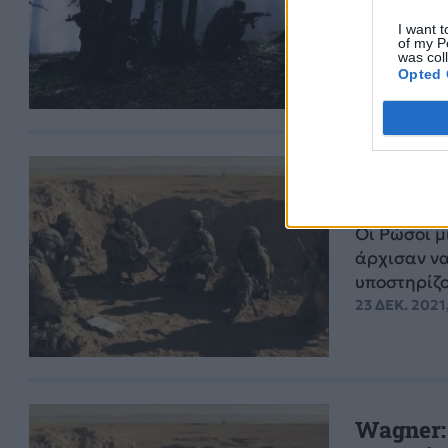
Λευκορωσί
I want t
πολέμου σ
of my P
was col
25 ΜΑΙ. 2022
Opted 
Wagner:
μισθοφό
Οι Ρώσοι μ
άρχισαν να
υποστηρίζου
23 ΔΕΚ. 2021
Wagner: