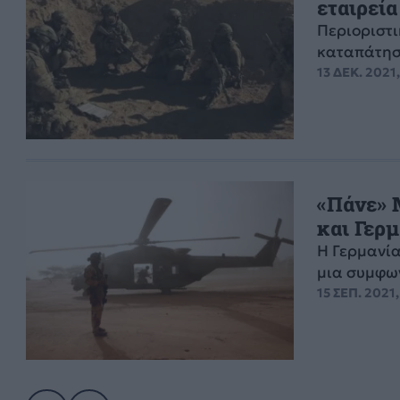
εταιρεί
Περιοριστι
καταπάτηση
13 ΔΕΚ. 2021,
«Πάνε» 
και Γερμ
Η Γερμανία
μια συμφων
15 ΣΕΠ. 2021,