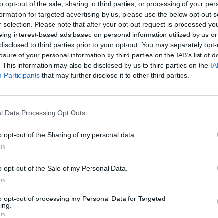
to opt-out of the sale, sharing to third parties, or processing of your per
formation for targeted advertising by us, please use the below opt-out s
r selection. Please note that after your opt-out request is processed y
eing interest-based ads based on personal information utilized by us or
disclosed to third parties prior to your opt-out. You may separately opt-
losure of your personal information by third parties on the IAB’s list of
 «Ρώσοι μισθοφόροι έχουν τοποθετήσει
. This information may also be disclosed by us to third parties on the
IA
Participants
that may further disclose it to other third parties.
υμένες νάρκες στη Λιβύη»
gner, «που έχει στενές σχέσεις με τη Ρωσία», τοποθέ
νες νάρκες στη Λιβύη το 2019-2020, αναφέρει το
l Data Processing Opt Outs
ήριο...
, 21:09
o opt-out of the Sharing of my personal data.
In
o opt-out of the Sale of my Personal Data.
In
α: Μαχητές της ομάδας Wagner κατηγορο
οφονίες αμάχων γύρω από το Κίεβο
to opt-out of processing my Personal Data for Targeted
ing.
ς ομάδας μισθοφόρων Wagner, από τη Ρωσία και τη
In