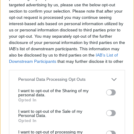
targeted advertising by us, please use the below opt-out
section to confirm your selection. Please note that after your
opt-out request is processed you may continue seeing
interest-based ads based on personal information utilized by
us or personal information disclosed to third parties prior to
your opt-out. You may separately opt-out of the further
disclosure of your personal information by third parties on the
IAB’s list of downstream participants. This information may
also be disclosed by us to third parties on the
IAB’s List of
Downstream Participants
that may further disclose it to other
third parties.
Personal Data Processing Opt Outs
I want to opt-out of the Sharing of my
personal data.
Opted In
A-10 Thunderbolt “ισοπεδώνει”
I want to opt-out of the Sale of my
Ταλιμπάν! Απίστευτο βίντεο
Personal Data.
Εντυπωσιακή ειναι η στιγμή που το θρυλικό A-10
Opted In
Thunderbolt ισοπεδώνει αυτοκίνητο των
I want to opt-out of processing my
Ταλιμπάν σε δευτερόλεπτα.