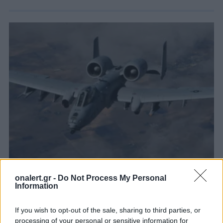
A-10 Warthog: Αλλαγή σχεδίων για τη
onalert.gr -
Do Not Process My Personal
USAF! Αντί να τα αποσύρει τα ενισχύει
Information
[pics]
Διαβάστε για το θρυλικό μαχητικό της USAF
If you wish to opt-out of the sale, sharing to third parties, or
4 ΙΑΝ. 2020, 08:39
processing of your personal or sensitive information for