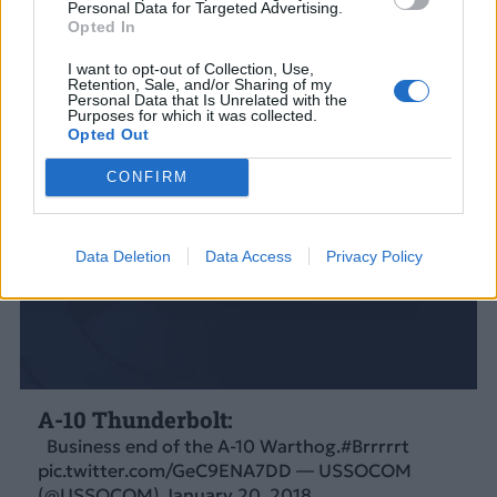
Personal Data for Targeted Advertising.
9 ΦΕΒ. 2018, 12:00
Opted In
I want to opt-out of Collection, Use,
Retention, Sale, and/or Sharing of my
Personal Data that Is Unrelated with the
Purposes for which it was collected.
Opted Out
CONFIRM
Data Deletion
Data Access
Privacy Policy
A-10 Thunderbolt:
Business end of the A-10 Warthog.#Brrrrrt
pic.twitter.com/GeC9ENA7DD — USSOCOM
(@USSOCOM) January 20, 2018