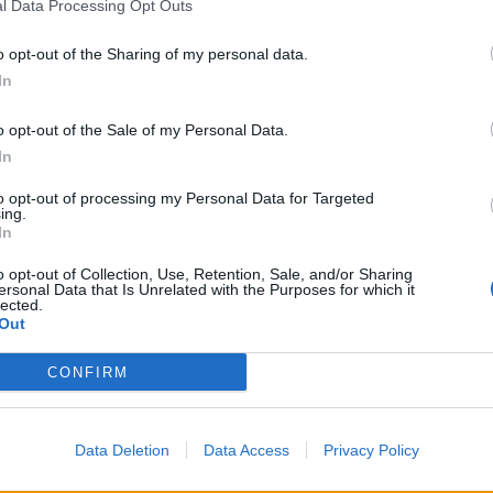
l Data Processing Opt Outs
o opt-out of the Sharing of my personal data.
In
o opt-out of the Sale of my Personal Data.
ΠΥΡΚΑΓΙΑ
ΠΥΡΟΣΒΕΣΤΗΣ
ΠΥΡΟΣΒΕΣΤΙΚΗ
In
to opt-out of processing my Personal Data for Targeted
ing.
s
και μάθετε πρώτοι όλες τις ειδήσεις για την άμυνα.
In
o opt-out of Collection, Use, Retention, Sale, and/or Sharing
ersonal Data that Is Unrelated with the Purposes for which it
lected.
Out
CONFIRM
Data Deletion
Data Access
Privacy Policy