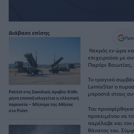
Διάβασε επίσης
Προσ
Νεκρός εν ώρα κα
επιχειρούσε με συ
Παρόρι Βοιωτίας,
Το τραγικό συμβάν
LamiaStar ο πυροσ
Patriot στη Σαουδική Αραβία: Κάθε
μπροστά στους συ
μήνα επαναξιολογείται η ελληνική
παρουσία – Μήνυμα της Αθήνας
Του προσφέρθηκαν 
στο Ριάντ
προκειμένου να τ
παρέλαβε και τον 
θάνατος του. Σύμ