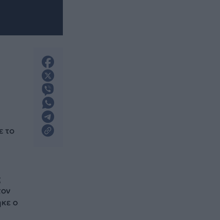
ε το
ς
τον
ηκε ο