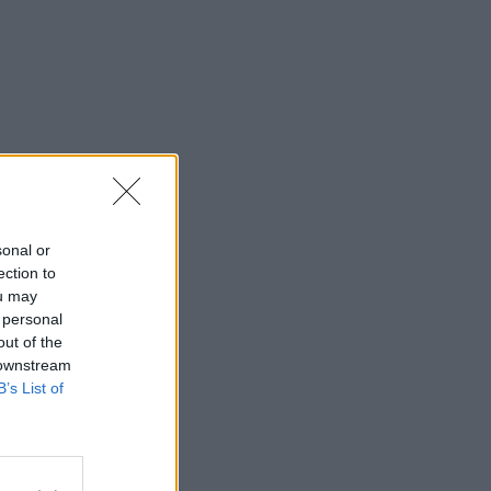
sonal or
ection to
ou may
 personal
out of the
 downstream
B’s List of