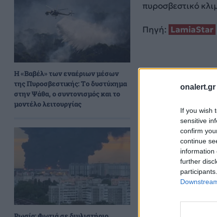
πυροσβεστικό κλιμ
Πηγή:
LamiaStar
H «Βαβέλ» των εναέριων μέσων
της Πυροσβεστικής: Το δυστύχημα
onalert.gr
στην Ψάθα, ο συντονισμός και το
μοντέλο λειτουργίας
If you wish 
sensitive in
confirm you
continue se
information 
further disc
participants
Downstream 
Ρωσία: Φωτιά σε διυλιστήριο