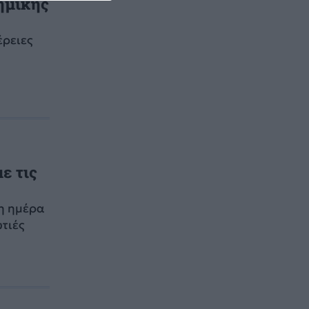
τημικής
έρειες
ε τις
νη ημέρα
ωτιές