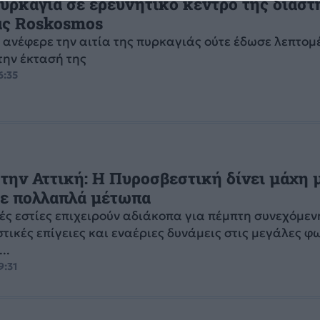
υρκαγιά σε ερευνητικό κέντρο της διασ
ας Roskosmos
 ανέφερε την αιτία της πυρκαγιάς ούτε έδωσε λεπτομ
την έκτασή της
6:35
την Αττική: Η Πυροσβεστική δίνει μάχη μ
σε πολλαπλά μέτωπα
ές εστίες επιχειρούν αδιάκοπα για πέμπτη συνεχόμε
τικές επίγειες και εναέριες δυνάμεις στις μεγάλες φ
..
9:31