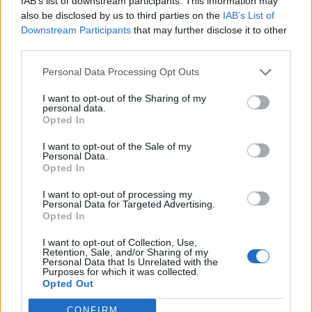
IAB’s list of downstream participants. This information may
also be disclosed by us to third parties on the
IAB’s List of
Downstream Participants
that may further disclose it to other
third parties.
Διάβασε επίσης
Personal Data Processing Opt Outs
I want to opt-out of the Sharing of my
personal data.
Opted In
I want to opt-out of the Sale of my
Personal Data.
Opted In
I want to opt-out of processing my
Personal Data for Targeted Advertising.
Patriot στη Σαουδική
H «Βαβέλ» των
Opted In
Αραβία: Κάθε μήνα
μέσων της
I want to opt-out of Collection, Use,
επαναξιολογείται η
Πυροσβεστικής
Retention, Sale, and/or Sharing of my
ελληνική παρουσία –
δυστύχημα στη
Personal Data that Is Unrelated with the
Purposes for which it was collected.
Μήνυμα της Αθήνας στο
συντονισμός κα
Opted Out
Ριάντ
μοντέλο λειτου
CONFIRM