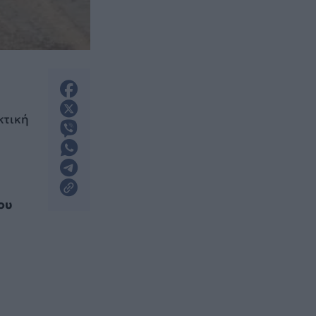
κτική
ου