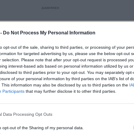
ΔΙΑΦΗΜΙΣΗ
 -
Do Not Process My Personal Information
to opt-out of the sale, sharing to third parties, or processing of your per
formation for targeted advertising by us, please use the below opt-out s
r selection. Please note that after your opt-out request is processed y
eing interest-based ads based on personal information utilized by us or
disclosed to third parties prior to your opt-out. You may separately opt-
losure of your personal information by third parties on the IAB’s list of
. This information may also be disclosed by us to third parties on the
IA
Participants
that may further disclose it to other third parties.
1 το Σύνταγμα αναχώρησε για την Μικρά Ασία για να
ιά της Μ. Ασίας. Την 1 Ιουνίου 1921 αποβιβάστηκε στη
ις αρχές Ιουλίου συμμετείχε στην Ελληνική προέλαση
l Data Processing Opt Outs
ό.
Τον Αύγουστο και Σεπτέμβριο 1921 συμμετείχε στ
ούρκων στην περιοχή του Σαγγάριου.
o opt-out of the Sharing of my personal data.