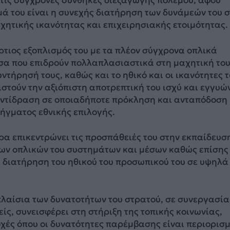
 τις σύγχρονες συνθήκες διεξαγωγής πολέμου, αφού
ά του είναι η συνεχής διατήρηση των δυνάμεών του 
χητικής ικανότητας και επιχειρησιακής ετοιμότητας.
́ρτιος εξοπλισμός του με τα πλέον σύγχρονα οπλικά
́σα που επιδρούν πολλαπλασιαστικά στη μαχητική το
ντήρησή τους, καθώς και το ηθικό και οι ικανότητες 
στούν την αξιόπιστη αποτρεπτική του ισχύ και εγγυώ
ντίδραση σε οποιαδήποτε πρόκληση και ανταπόδοση
́γματος εθνικής επιλογής.
ρα επικεντρώνει τις προσπάθειές του στην εκπαίδευσ
ων οπλικών του συστημάτων και μέσων καθώς επίσης
 διατήρηση του ηθικού του προσωπικού του σε υψηλά
λαίσια των δυνατοτήτων του στρατού, σε συνεργασία
ίς, συνεισφέρει στη στήριξη της τοπικής κοινωνίας,
χές όπου οι δυνατότητες παρέμβασης είναι περιορισμ