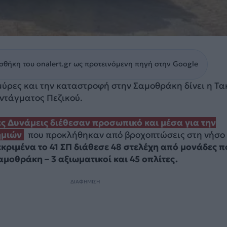
θήκη του onalert.gr ως προτεινόμενη πηγή στην Google
ύρες και την καταστροφή στην Σαμοθράκη δίνει η Τα
υντάγματος Πεζικού.
ες Δυνάμεις διέθεσαν
προσωπικό και μέσα
για την
ημιών
που προκλήθηκαν από βροχοπτώσεις στη νήσο
κριμένα το 41 ΣΠ διάθεσε 48 στελέχη από μονάδες π
αμοθράκη – 3 αξιωματικοί και 45 οπλίτες.
ΔΙΑΦΗΜΙΣΗ