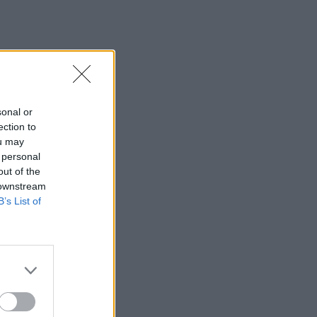
sonal or
ection to
ou may
 personal
out of the
 downstream
B’s List of
 προς
ις