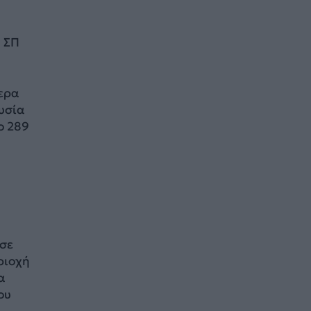
1 ΣΠ
τερα
υσία
το 289
 σε
ιοχή
α
ου