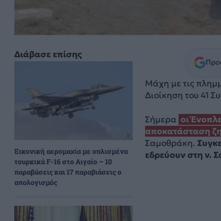
Διάβασε επίσης
Προσ
Μάχη με τις πλημμ
Διοίκηση του 41 Σ
Σήμερα
οι Ένοπλ
αποκατάσταση ζ
Σαμοθράκη.
Συγκε
Εικονική αερομαχία με οπλισμένα
εδρεύουν στη ν. Σ
τουρκικά F-16 στο Αιγαίο – 10
παραβάσεις και 17 παραβιάσεις ο
απολογισμός