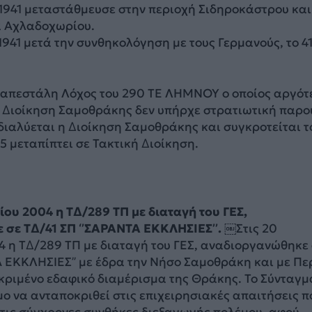
 1941 μεταστάθμευσε στην περιοχή Σιδηροκάστρου και
α Αχλαδοχωρίου.
 1941 μετά την συνθηκολόγηση με τους Γερμανούς, το 4
υ απεστάλη Λόχος του 290 ΤΕ ΛΗΜΝΟΥ ο οποίος αργό
 ∆ιοίκηση Σαμοθράκης δεν υπήρχε στρατιωτική παρο
 διαλύεται η ∆ιοίκηση Σαμοθράκης και συγκροτείται 
95 μεταπίπτει σε Τακτική ∆ιοίκηση.
́ου 2004 η Τ∆/289 ΤΠ με διαταγή του ΓΕΣ,
 σε Τ∆/41 ΣΠ ‘’ΣΑΡΑΝΤΑ ΕΚΚΛΗΣΙΕΣ’’. ￼
Στις 20
 η Τ∆/289 ΤΠ με διαταγή του ΓΕΣ, αναδιοργανώθηκε
 ΕΚΚΛΗΣΙΕΣ’’ με έδρα την Νήσο Σαμοθράκη και με Περ
κριμένο εδαφικό διαμέρισμα της Θράκης. Το Σύνταγμ
οιμο να ανταποκριθεί στις επιχειρησιακές απαιτήσεις π