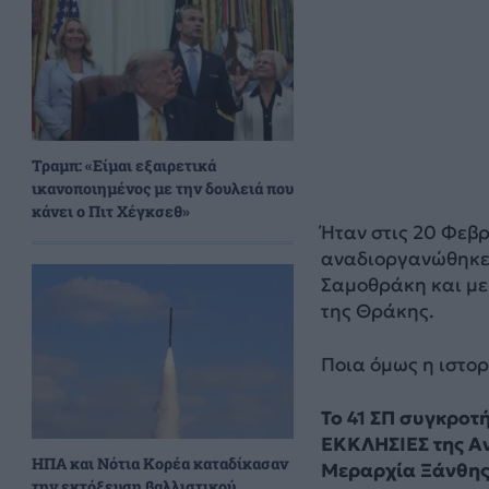
Τραμπ: «Είμαι εξαιρετικά
ικανοποιημένος με την δουλειά που
κάνει ο Πιτ Χέγκσεθ»
Ήταν στις 20 Φεβρ
αναδιοργανώθηκε 
Σαμοθράκη και με 
της Θράκης.
Ποια όμως η ιστορ
Το 41 ΣΠ συγκροτη
ΕΚΚΛΗΣΙΕΣ της Ανα
ΗΠΑ και Νότια Κορέα καταδίκασαν
Μεραρχία Ξάνθης
την εκτόξευση βαλλιστικού