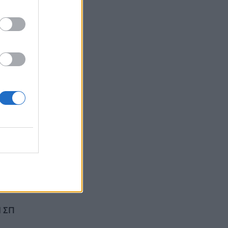
χλμ
δα..
άνης
η
1 ΣΠ