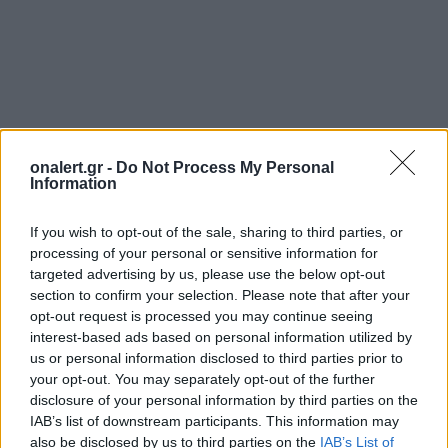
onalert.gr -
Do Not Process My Personal
Information
If you wish to opt-out of the sale, sharing to third parties, or
processing of your personal or sensitive information for
ΟΛΥΜΠΙΑΣ
targeted advertising by us, please use the below opt-out
section to confirm your selection. Please note that after your
opt-out request is processed you may continue seeing
interest-based ads based on personal information utilized by
Ακολουθήστε το onalert.gr στο
Google
us or personal information disclosed to third parties prior to
News
και μάθετε πρώτοι όλες τις ειδήσεις
your opt-out. You may separately opt-out of the further
για την άμυνα.
disclosure of your personal information by third parties on the
IAB’s list of downstream participants. This information may
also be disclosed by us to third parties on the
IAB’s List of