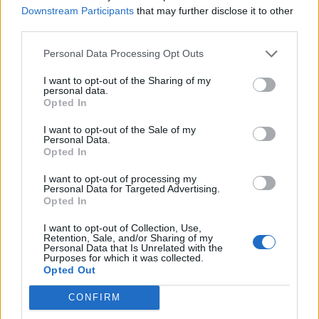
Downstream Participants
that may further disclose it to other
third parties.
Διάβασε επίσης
Personal Data Processing Opt Outs
I want to opt-out of the Sharing of my
personal data.
Opted In
I want to opt-out of the Sale of my
Personal Data.
Opted In
Εικονική αερομαχία με
AIM-260: Η Αυ
I want to opt-out of processing my
Personal Data for Targeted Advertising.
οπλισμένα τουρκικά F-16
έγινε η πρώτη
Opted In
στο Αιγαίο – 10
των ΗΠΑ που 
I want to opt-out of Collection, Use,
παραβάσεις και 17
τους πυραύλους
Retention, Sale, and/or Sharing of my
παραβιάσεις ο
αέρος νέας γεν
Personal Data that Is Unrelated with the
Purposes for which it was collected.
απολογισμός
Opted Out
CONFIRM
ΔΙΑΦΗΜΙΣΗ