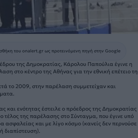
θήκη του onalert.gr ως προτεινόμενη πηγή στην Google
έδρου της Δημοκρατίας, Κάρολου Παπούλια έγινε η
αση στο κέντρο της Αθήνας για την εθνική επέτειο τη
ετά το 2009, στην παρέλαση συμμετείχαν και
ματα.
ς και ενότητας έστειλε ο πρόεδρος της Δημοκρατίας
ο τέλος της παρέλασης στο Σύνταγμα, που έγινε υπό
α ασφαλείας και με λίγο κόσμο (κανείς δεν περνούσε
ή διαπίστευση).