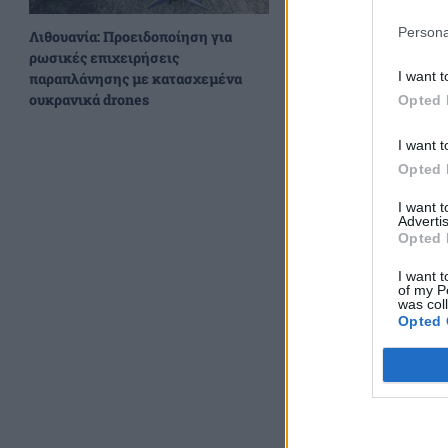
Persona
Λιθουανία: Προειδοποίηση για
ρωσικές επιχειρήσεις
I want t
παραπλάνησης με κατασχεμένα
ουκρανικά drones
Opted 
I want t
Opted 
I want 
Advertis
Opted 
I want t
of my P
was col
Opted 
“Σήμερα στείλαμε
πέρασε τα χειρότε
ο υπουργός Εθνικ