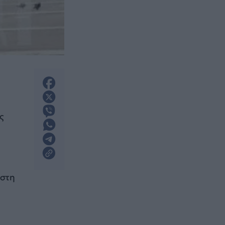
ς
 στη