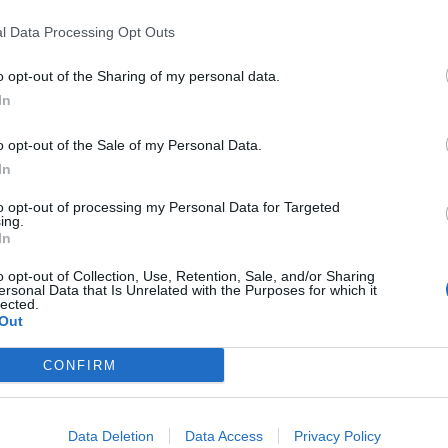
l Data Processing Opt Outs
o opt-out of the Sharing of my personal data.
In
o opt-out of the Sale of my Personal Data.
In
to opt-out of processing my Personal Data for Targeted
ing.
In
o opt-out of Collection, Use, Retention, Sale, and/or Sharing
ersonal Data that Is Unrelated with the Purposes for which it
lected.
Out
CONFIRM
 ένα μήνυμα ισχύος, ένα μήνυμα ειρήνης. Η Ελλάδα
ρα. Ας παλέψουμε για τα καλύτερα που έρχονται”, δ
ής Αμυνας Δημήτρης Αβραμόπουλος. “Με σταθερά βή
Data Deletion
Data Access
Privacy Policy