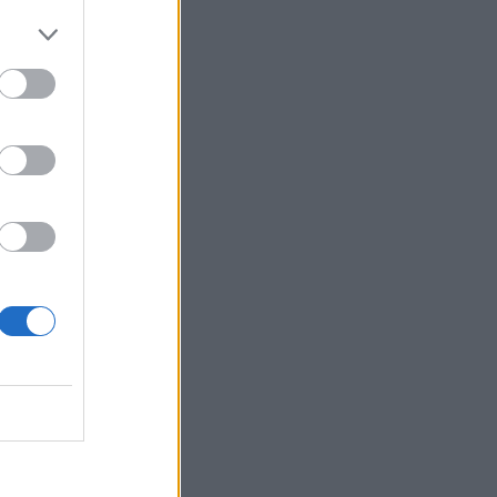
ήλωσε
ματα