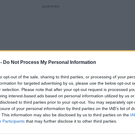
ΔΙΑΦΗΜΙΣΗ
 -
Do Not Process My Personal Information
to opt-out of the sale, sharing to third parties, or processing of your per
formation for targeted advertising by us, please use the below opt-out s
r selection. Please note that after your opt-out request is processed y
eing interest-based ads based on personal information utilized by us or
νια, ένας ολιγάριθμος λαός με εξαιρετική γενναιότητ
disclosed to third parties prior to your opt-out. You may separately opt-
για τη λευτεριά του και κέρδισε. Σήμερα, ο λαός μας δ
losure of your personal information by third parties on the IAB’s list of
α να σπάσει τον κλοιό των δανειστών και αυτός ο αγ
. This information may also be disclosed by us to third parties on the
IA
ς”, είπε ο πρόεδρος της Δημοκρατίας.
Participants
that may further disclose it to other third parties.