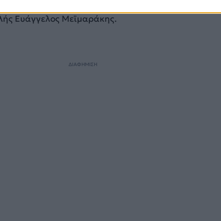
 Ελλάδα της μιζέριας και των μνημονίων”, τόνισε ο
λής Ευάγγελος Μεϊμαράκης.
ΔΙΑΦΗΜΙΣΗ