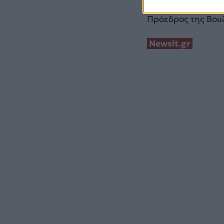
αφήνουμε πίσω την
Πρόεδρος της Βου
Newsit.gr