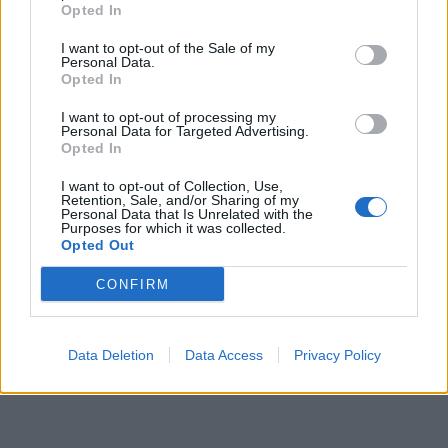
Opted In
τεχνογνωσία του ενισχύει την αποστολή μας να
οικοδομήσουμε ένα κυρίαρχο, ανθεκτικό και
I want to opt-out of the Sale of my
διασυνδεδεμένο οικοσύστημα αμυντικής
Personal Data.
καινοτομίας.»
Opted In
I want to opt-out of processing my
Οι επιχειρήσεις που θέλουν να διεκδικήσουν θέση
Personal Data for Targeted Advertising.
στην επόμενη σχετική δράση του ΕΛΚΑΚ, ώστε να
Opted In
αποκτήσουν πρόσβαση σε επενδυτές και
I want to opt-out of Collection, Use,
στρατηγικούς εταίρους, καλούνται να διασφαλίσουν
Retention, Sale, and/or Sharing of my
εγκαίρως ότι έχουν χαρτογραφηθεί ως μέλη του
Personal Data that Is Unrelated with the
Purposes for which it was collected.
οικοσυστήματος του ΕΛΚΑΚ.
Opted Out
ΔΙΑΦΗΜΙΣΗ
CONFIRM
Data Deletion
Data Access
Privacy Policy