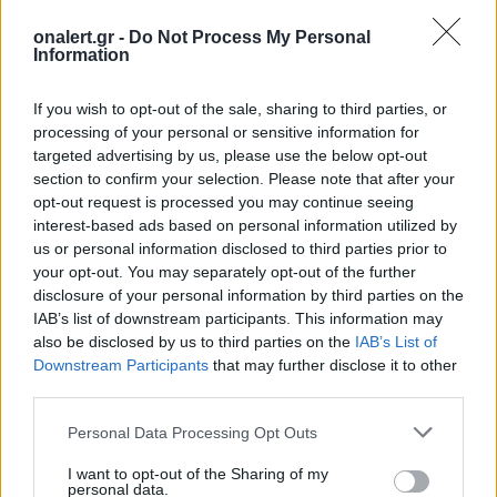
επενδυτικού ενδιαφέροντος. Η σχέση με την
onalert.gr -
Do Not Process My Personal
Bpifrance ενισχύει περαιτέρω την προβολή του
Information
ελληνικού οικοσυστήματος στις γαλλικές και
ευρύτερες ευρωπαϊκές αγορές, ανοίγοντας νέους
If you wish to opt-out of the sale, sharing to third parties, or
διαύλους για διασυνοριακές συνεργασίες και
processing of your personal or sensitive information for
χρηματοδότηση».
targeted advertising by us, please use the below opt-out
section to confirm your selection. Please note that after your
Ο κ. Gilles Le Cocguen, Διευθυντής του EuroQuity,
opt-out request is processed you may continue seeing
δήλωσε:
interest-based ads based on personal information utilized by
us or personal information disclosed to third parties prior to
«Η ένταξη του ΕΛΚΑΚ στο European Defence Alliance
your opt-out. You may separately opt-out of the further
αποτελεί ένα σημαντικό βήμα για το ευρωπαϊκό
disclosure of your personal information by third parties on the
οικοσύστημα τεχνολογιών διττής χρήσης και άμυνας.
IAB’s list of downstream participants. This information may
Η συνεργασία αυτή προέκυψε μέσα από συζητήσεις
also be disclosed by us to third parties on the
IAB’s List of
με την ιδρυτική ομάδα, με αφετηρία την ανάγκη για
Downstream Participants
that may further disclose it to other
third parties.
συν-επενδύσεις μεταξύ ευρωπαϊκών χωρών και
συμμάχων, ώστε να αναπτυχθούν καινοτόμες
Personal Data Processing Opt Outs
εταιρείες και να ενισχυθεί η διασύνδεσή τους με τις
Ένοπλες Δυνάμεις και τη βιομηχανία. Χαίρομαι
I want to opt-out of the Sharing of my
ιδιαίτερα που καλωσορίζω το ΕΛΚΑΚ – η
personal data.