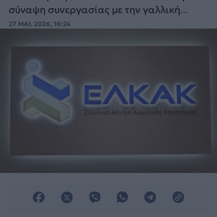
σύναψη συνεργασίας με την γαλλική
αναπτυξιακή τράπεζα Bpifrance.
27 ΜΑΙ. 2026, 16:24