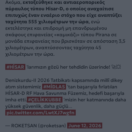
Ακόμα,
εκτοξεύθηκε και αντιαεροπορικός
πύραυλος τύπου Hisar-D, ο οποίος αναχαίτισε
επιτυχώς έναν εναέριο στόχο που είχε αναπτύξει
ταχύτητα 555 χιλιομέτρων την ώρα
, ενώ
εκτελέστηκε και επιδρομή μη επανδρωμένου
σκάφους επιφανείας «καμικάζι» τύπου Pirana σε
μονάδα επιφανείας που βρισκόταν σε απόσταση 3,5
χιλιομέτρων, αναπτύσσοντας ταχύτητα 45
χιλιομέτρων την ώρα.
#HİSAR
’larımızın gözü her tehdidin üzerinde! 🚀💥
Denizkurdu-II 2026 Tatbikatı kapsamında millî dikey
atım sistemimiz
#MİDLAS
’tan başarıyla fırlatılan
HİSAR-D RF Hava Savunma Füzemiz, hedefi başarıyla
imha etti.
#ÇELİKKUBBE
’mizin her katmanında daha
yüksek güvenlik, daha güçlü…
pic.twitter.com/LwtXJ7wgfn
— ROKETSAN (@roketsan)
June 12, 2026