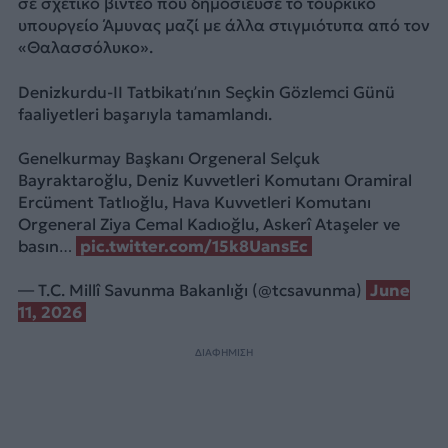
σε σχετικό βίντεο που δημοσίευσε το τουρκικό
υπουργείο Άμυνας μαζί με άλλα στιγμιότυπα από τον
«Θαλασσόλυκο».
Denizkurdu-II Tatbikatı’nın Seçkin Gözlemci Günü
faaliyetleri başarıyla tamamlandı.
Genelkurmay Başkanı Orgeneral Selçuk
Bayraktaroğlu, Deniz Kuvvetleri Komutanı Oramiral
Ercüment Tatlıoğlu, Hava Kuvvetleri Komutanı
Orgeneral Ziya Cemal Kadıoğlu, Askerî Ataşeler ve
basın…
pic.twitter.com/15k8UansEc
— T.C. Millî Savunma Bakanlığı (@tcsavunma)
June
11, 2026
ΔΙΑΦΗΜΙΣΗ