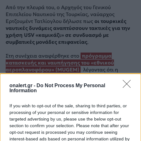
Από την πλευρά του, ο Αρχηγός του Γενικού
Επιτελείου Ναυτικού της Τουρκίας, ναύαρχος
Ερτζουμέντ Τατλίογλου δήλωσε πως
οι τουρκικές
ναυτικές δυνάμεις αναπτύσσουν τακτικές για την
χρήση USV «καμικάζι» σε συνδυασμό με
συμβατικές μονάδες επιφανείας
.
Στη συνέχεια αναφέρθηκε στο
πρόγραμμα
κατασκευής και ναυπήγησης του «εθνικού
αεροπλανοφόρου» (MUGEM)
λέγοντας ότι η
τελετή καθέλκυσης θα πραγματοποιηθεί τον
Σεπτέμβριο του 2027
.
onalert.gr -
Do Not Process My Personal
Information
Με πληροφορίες από:
Turkiye Today
If you wish to opt-out of the sale, sharing to third parties, or
ΔΙΑΦΗΜΙΣΗ
processing of your personal or sensitive information for
targeted advertising by us, please use the below opt-out
section to confirm your selection. Please note that after your
opt-out request is processed you may continue seeing
interest-based ads based on personal information utilized by