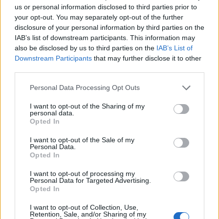
us or personal information disclosed to third parties prior to
your opt-out. You may separately opt-out of the further
disclosure of your personal information by third parties on the
IAB’s list of downstream participants. This information may
also be disclosed by us to third parties on the
IAB’s List of
Downstream Participants
that may further disclose it to other
third parties.
Personal Data Processing Opt Outs
I want to opt-out of the Sharing of my
personal data.
AKYA
ATMACA
ΑΣΚΗΣΗ ΘΑΛΑΣΣΟΛΥΚΟΣ
ΤΟΥΡΚΙΑ
Opted In
ΤΟΥΡΚΙΚΟΙ ΕΞΟΠΛΙΣΜΟΙ
I want to opt-out of the Sale of my
Personal Data.
Opted In
Ακολουθήστε το onalert.gr στο
Google
I want to opt-out of processing my
News
και μάθετε πρώτοι όλες τις ειδήσεις
Personal Data for Targeted Advertising.
για την άμυνα.
Opted In
I want to opt-out of Collection, Use,
Retention, Sale, and/or Sharing of my