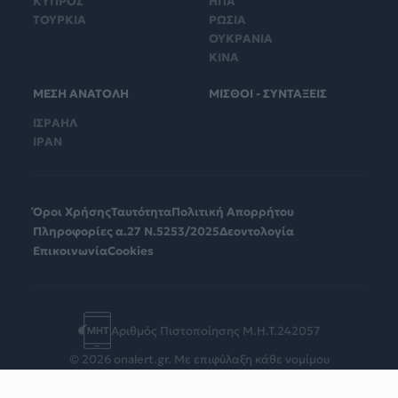
ΚΥΠΡΟΣ
ΗΠΑ
ΤΟΥΡΚΙΑ
ΡΩΣΙΑ
ΟΥΚΡΑΝΙΑ
ΚΙΝΑ
ΜΕΣΗ ΑΝΑΤΟΛΗ
ΜΙΣΘΟΙ - ΣΥΝΤΑΞΕΙΣ
ΙΣΡΑΗΛ
ΙΡΑΝ
Όροι Χρήσης
Ταυτότητα
Πολιτική Απορρήτου
Πληροφορίες α.27 Ν.5253/2025
Δεοντολογία
Επικοινωνία
Cookies
Αριθμός Πιστοποίησης Μ.Η.Τ.242057
© 2026 onalert.gr. Με επιφύλαξη κάθε νομίμου
δικαιώματος.