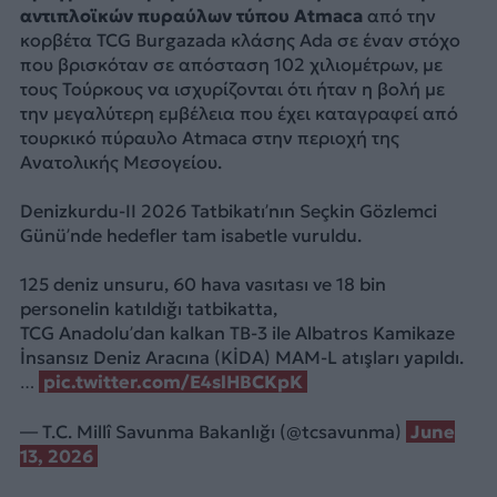
αντιπλοϊκών πυραύλων τύπου Atmaca
από την
κορβέτα TCG Burgazada κλάσης Ada σε έναν στόχο
που βρισκόταν σε απόσταση 102 χιλιομέτρων, με
τους Τούρκους να ισχυρίζονται ότι ήταν η βολή με
την μεγαλύτερη εμβέλεια που έχει καταγραφεί από
τουρκικό πύραυλο Atmaca στην περιοχή της
Ανατολικής Μεσογείου.
Denizkurdu-II 2026 Tatbikatı’nın Seçkin Gözlemci
Günü’nde hedefler tam isabetle vuruldu.
125 deniz unsuru, 60 hava vasıtası ve 18 bin
personelin katıldığı tatbikatta,
TCG Anadolu’dan kalkan TB-3 ile Albatros Kamikaze
İnsansız Deniz Aracına (KİDA) MAM-L atışları yapıldı.
…
pic.twitter.com/E4slHBCKpK
— T.C. Millî Savunma Bakanlığı (@tcsavunma)
June
13, 2026