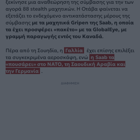
ξεκίνησε μια αναθεώρηση της σύμβασης για την των
αγορά 88 stealth μαχητικών. Η Οτάβα φαίνεται να
εξετάζει το ενδεχόμενο αντικατάστασης μέρους της
σύμβασης
με τα μαχητικά Gripen της Saab, η οποία
τα έχει προσφέρει «πακέτο» με τα GlobalEye, με
γραμμή παραγωγής εντός του Καναδά
.
Πέρα από τη Σουηδία, η
Γαλλία
έχει επίσης επιλέξει
τα συγκεκριμένα αεροσκάφη, ενώ
η Saab τα
«πουσάρει» στο ΝΑΤΟ, τη Σαουδική Αραβία και
την Γερμανία
.
ΔΙΑΦΗΜΙΣΗ