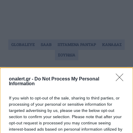
GLOBALEYE
SAAB
ΙΠΤΑΜΕΝΑ ΡΑΝΤΑΡ
ΚΑΝΑΔΑΣ
ΣΟΥΗΔΙΑ
Ακολουθήστε το onalert.gr στο
Google
onalert.gr -
Do Not Process My Personal
News
και μάθετε πρώτοι όλες τις ειδήσεις
Information
για την άμυνα.
If you wish to opt-out of the sale, sharing to third parties, or
processing of your personal or sensitive information for
targeted advertising by us, please use the below opt-out
section to confirm your selection. Please note that after your
Διάβασε επίσης
opt-out request is processed you may continue seeing
interest-based ads based on personal information utilized by