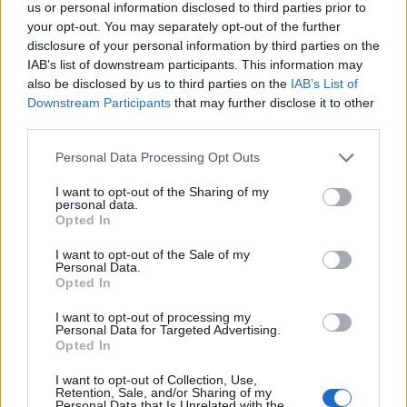
us or personal information disclosed to third parties prior to
your opt-out. You may separately opt-out of the further
disclosure of your personal information by third parties on the
IAB’s list of downstream participants. This information may
also be disclosed by us to third parties on the
IAB’s List of
Downstream Participants
that may further disclose it to other
third parties.
Patriot στη Σαουδική
H «Βαβέλ» των
Personal Data Processing Opt Outs
Αραβία: Κάθε μήνα
μέσων της
επαναξιολογείται η
Πυροσβεστικής
I want to opt-out of the Sharing of my
personal data.
ελληνική παρουσία –
δυστύχημα στη
Opted In
Μήνυμα της Αθήνας στο
συντονισμός κα
I want to opt-out of the Sale of my
Ριάντ
μοντέλο λειτου
Personal Data.
Opted In
I want to opt-out of processing my
ΔΙΑΦΗΜΙΣΗ
Personal Data for Targeted Advertising.
Opted In
I want to opt-out of Collection, Use,
Retention, Sale, and/or Sharing of my
Personal Data that Is Unrelated with the