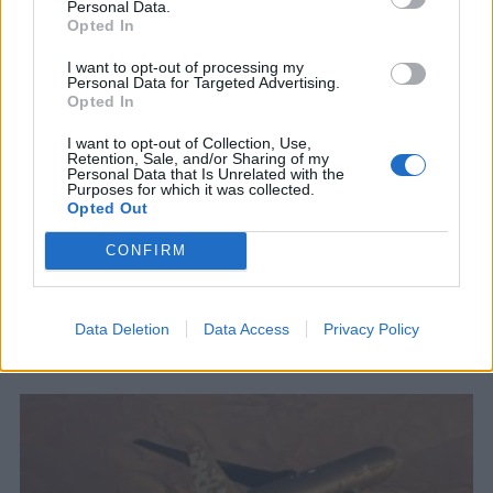
Personal Data.
Opted In
I want to opt-out of processing my
Personal Data for Targeted Advertising.
Opted In
GlobalEye: H Γαλλία αντικαθιστά τα
I want to opt-out of Collection, Use,
γηρασμένα ιπτάμενα ραντάρ E-3F
Retention, Sale, and/or Sharing of my
Personal Data that Is Unrelated with the
Sentry με τα προηγμένα ΑΣΕΠΕ της
Purposes for which it was collected.
Saab
Opted Out
Η Γαλλία υπέγραψε δήλωση πρόθεσης για την
CONFIRM
αγορά 2 αεροσκαφών έγκαιρης προειδοποίησης
και ελέγχου (AEW&C) GlobalEye από τη Saab,
με...
Data Deletion
Data Access
Privacy Policy
19 ΙΟΥΝ. 2025, 18:48