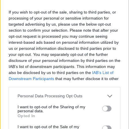
Ιπτάμενα ραντάρ EMB-145H Erieye: Η
If you wish to opt-out of the sale, sharing to third parties, or
processing of your personal or sensitive information for
ανάγκη εκσυγχρονισμού και το υψηλό
targeted advertising by us, please use the below opt-out
κόστος
section to confirm your selection. Please note that after your
Η πρώτη προσφορά αναβάθμισης αγγίζει το 1
opt-out request is processed you may continue seeing
δισεκατομμύριο ευρώ για τα τέσσερα ιπτάμενα
interest-based ads based on personal information utilized by
ραντάρ EMB-145H, ποσό που θεωρείται
us or personal information disclosed to third parties prior to
απαγορευτικό.
your opt-out. You may separately opt-out of the further
14 ΣΕΠ. 2025, 07:34
disclosure of your personal information by third parties on the
IAB’s list of downstream participants. This information may
also be disclosed by us to third parties on the
IAB’s List of
Downstream Participants
that may further disclose it to other
third parties.
Personal Data Processing Opt Outs
I want to opt-out of the Sharing of my
personal data.
Opted In
I want to opt-out of the Sale of my