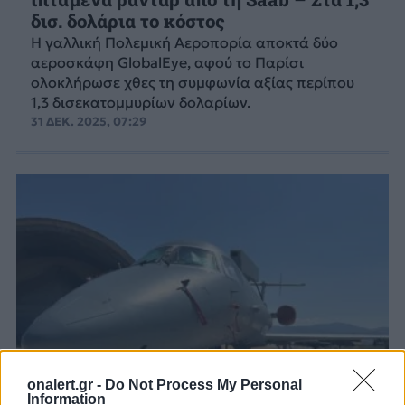
δισ. δολάρια το κόστος
H γαλλική Πολεμική Αεροπορία αποκτά δύο
αεροσκάφη GlobalEye, αφού το Παρίσι
ολοκλήρωσε χθες τη συμφωνία αξίας περίπου
1,3 δισεκατομμυρίων δολαρίων.
31 ΔΕΚ. 2025, 07:29
onalert.gr -
Do Not Process My Personal
Information