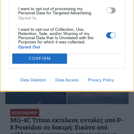
ΣΧΕΤΙΚΑ ΑΡΘΡΑ
I want to opt-out of processing my
Personal Data for Targeted Advertising.
Opted In
I want to opt-out of Collection, Use,
Retention, Sale, and/or Sharing of my
Personal Data that Is Unrelated with the
Purposes for which it was collected.
Opted Out
CONFIRM
Data Deletion
Data Access
Privacy Policy
ΕΞΟΠΛΙΣΜΟΙ
MQ-4C Triton εκτέλεσε εντολές από P-
8 Poseidon σε δοκιμή: Εικόνα από