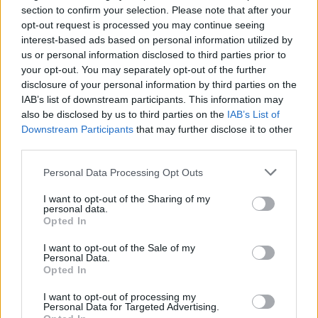
section to confirm your selection. Please note that after your
opt-out request is processed you may continue seeing
interest-based ads based on personal information utilized by
us or personal information disclosed to third parties prior to
Διάβασε επίσης
your opt-out. You may separately opt-out of the further
disclosure of your personal information by third parties on the
IAB’s list of downstream participants. This information may
also be disclosed by us to third parties on the
IAB’s List of
Downstream Participants
that may further disclose it to other
third parties.
Personal Data Processing Opt Outs
I want to opt-out of the Sharing of my
personal data.
Patriot στη Σαουδική
H «Βαβέλ» των
Opted In
Αραβία: Κάθε μήνα
μέσων της
επαναξιολογείται η
Πυροσβεστικής
I want to opt-out of the Sale of my
Personal Data.
ελληνική παρουσία –
δυστύχημα στη
Opted In
Μήνυμα της Αθήνας στο
συντονισμός κα
I want to opt-out of processing my
Ριάντ
μοντέλο λειτου
Personal Data for Targeted Advertising.