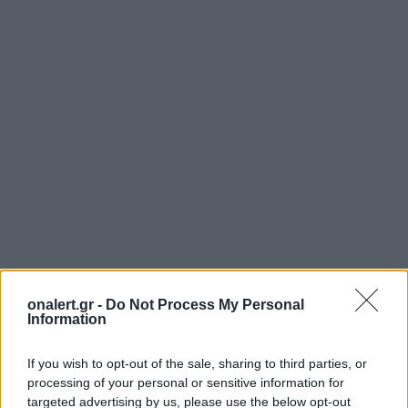
J-36
STEALTH ΜΑΧΗΤΙΚΑ ΑΕΡΟΣΚΑΦΗ
ΚΙΝΑ
onalert.gr -
Do Not Process My Personal
Information
Ακολουθήστε το onalert.gr στο
Google
If you wish to opt-out of the sale, sharing to third parties, or
News
και μάθετε πρώτοι όλες τις ειδήσεις
processing of your personal or sensitive information for
για την άμυνα.
targeted advertising by us, please use the below opt-out