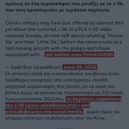
αμέσως σε ένα αεροσκάφος που μοιάζει με το J-36,
που τους προσπερνάει με τεράστια ταχύτητα
.
China’s military may have just offered its clearest hint
yet about the rumored J-36: in a PLA Y-20 video
released Sunday, aircrew talk about refueling “Master
Six” and then “Little Six,” before the camera cuts to a
fast-moving aircraft with the ginkgo-leaf shape
associated with…
pic.twitter.com/PmxkUuVlRI
— Aadil Brar (@aadilbrar)
June 29, 2026
Οι σπόντες αλλά και η σκηνοθεσία του βίντεο είναι
ξεκάθαρες αναφορές στο «απόρρητο» stealth
μαχητικό αεροσκάφος 6ης γενιάς, με τα καρέ του
βίντεο όμως να φαίνονται περισσότερο ως CGI παρά
πραγματικότητα. Εξάλλου,
οι δημόσιες εμφανίσεις
του J-36 έχουν «απαθανατιστεί» από
ανεπιβεβαίωτες στα social media
, χωρίς όμως να
υπάρχει επίσημη επιβεβαίωση από την Κίνα.