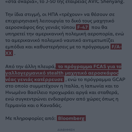
«στα σκαριά», το J-50 της εταιρείας AVIC Shenyang.
Την ίδια στιγμή, οι ΗΠΑ «τρέχουν» να θέσουν σε
επιχειρησιακή λειτουργία το δικό τους μαχητικό
αεροσκάφος 6ης γενιάς τύπου
F-47
που θα
υπηρετεί την αμερικανική πολεμική αεροπορία, ενώ
το αμερικανικό πολεμικό ναυτικό αντιμετωπίζει
εμπόδια και καθυστερήσεις με το πρόγραμμα
F/A-
XX
.
Από την άλλη πλευρά,
το πρόγραμμα FCAS για το
γαλλογερμανικό stealth μαχητικό αεροσκάφος
νέας γενιάς κατέρρευσε
, ενώ το πρόγραμμα GCAP
στο οποίο συμμετέχουν η Ιταλία, η Ιαπωνία και το
Ηνωμένο Βασίλειο προχωράει αργά και σταθερά,
ενώ συγκεντρώνει ενδιαφέρον από χώρες όπως η
Γερμανία και ο Καναδάς.
Με πληροφορίες από:
Bloomberg
ΔΙΑΦΗΜΙΣΗ