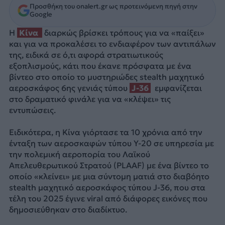
Προσθήκη του onalert.gr ως προτεινόμενη πηγή στην
Google
Η
Κίνα
διαρκώς βρίσκει τρόπους για να «παίξει»
και για να προκαλέσει το ενδιαφέρον των αντιπάλων
της, ειδικά σε ό,τι αφορά στρατιωτικούς
εξοπλισμούς, κάτι που έκανε πρόσφατα με ένα
βίντεο στο οποίο το μυστηριώδες stealth μαχητικό
αεροσκάφος 6ης γενιάς τύπου
J-36
εμφανίζεται
στο δραματικό φινάλε για να «κλέψει» τις
εντυπώσεις.
Ειδικότερα, η Κίνα γιόρτασε τα 10 χρόνια από την
ένταξη των αεροσκαφών τύπου Y-20 σε υπηρεσία με
την πολεμική αεροπορία του Λαϊκού
Απελευθερωτικού Στρατού (PLAAF) με ένα βίντεο το
οποίο «κλείνει» με μια σύντομη ματιά στο διαβόητο
stealth μαχητικό αεροσκάφος τύπου J-36, που στα
τέλη του 2025 έγινε viral από διάφορες εικόνες που
δημοσιεύθηκαν στο διαδίκτυο.