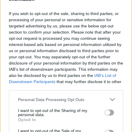
If you wish to opt-out of the sale, sharing to third parties, or
processing of your personal or sensitive information for
targeted advertising by us, please use the below opt-out
H «Βαβέλ» των εναέριων
Τουρκία: Η αμ
section to confirm your selection. Please note that after your
μέσων της
συμφωνία με Π
opt-out request is processed you may continue seeing
Πυροσβεστικής: Το
και Σαουδική Α
interest-based ads based on personal information utilized by
δυστύχημα στην Ψάθα, ο
αντιβαίνει τις
us or personal information disclosed to third parties prior to
συντονισμός και το
μας στο NATO
your opt-out. You may separately opt-out of the further
μοντέλο λειτουργίας
disclosure of your personal information by third parties on the
IAB’s list of downstream participants. This information may
also be disclosed by us to third parties on the
IAB’s List of
Downstream Participants
that may further disclose it to other
ΔΙΑΦΗΜΙΣΗ
third parties.
Personal Data Processing Opt Outs
I want to opt-out of the Sharing of my
personal data.
Opted In
I want to opt-out of the Sale of my