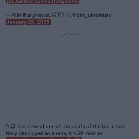
pic.twitter.com/xJhDq3viTG
— 🪖MilitaryNewsUA🇺🇦 (@front_ukrainian)
January 25, 2025
ΔΙΑΦΗΜΙΣΗ
🚀💥 The crew of one of the boats of the Ukrainian
Navy destroyed an enemy Kh-59 missile!