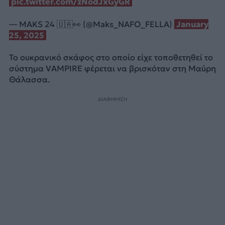
pic.twitter.com/zNodJxGyGR
— MAKS 24 🇺🇦👀 (@Maks_NAFO_FELLA)
January
25, 2025
Το ουκρανικό σκάφος στο οποίο είχε τοποθετηθεί το
σύστημα VAMPIRE φέρεται να βρισκόταν στη Μαύρη
Θάλασσα.
ΔΙΑΦΗΜΙΣΗ