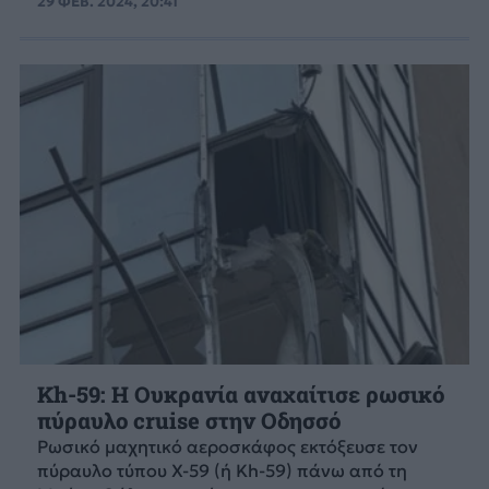
29 ΦΕΒ. 2024, 20:41
Kh-59: Η Ουκρανία αναχαίτισε ρωσικό
πύραυλο cruise στην Οδησσό
Ρωσικό μαχητικό αεροσκάφος εκτόξευσε τον
πύραυλο τύπου X-59 (ή Kh-59) πάνω από τη