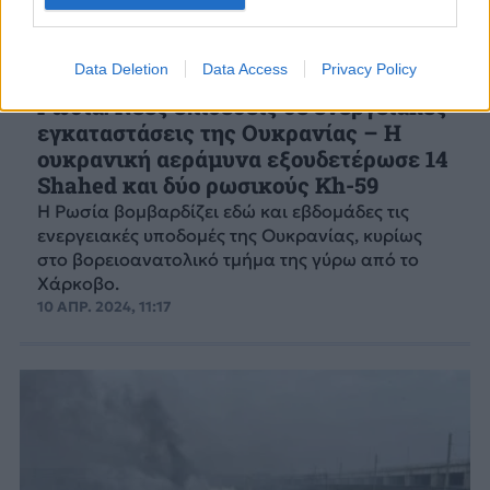
Data Deletion
Data Access
Privacy Policy
Ρωσία: Νέες επιθέσεις σε ενεργειακές
εγκαταστάσεις της Ουκρανίας – Η
ουκρανική αεράμυνα εξουδετέρωσε 14
Shahed και δύο ρωσικούς Kh-59
Η Ρωσία βομβαρδίζει εδώ και εβδομάδες τις
ενεργειακές υποδομές της Ουκρανίας, κυρίως
στο βορειοανατολικό τμήμα της γύρω από το
Χάρκοβο.
10 ΑΠΡ. 2024, 11:17