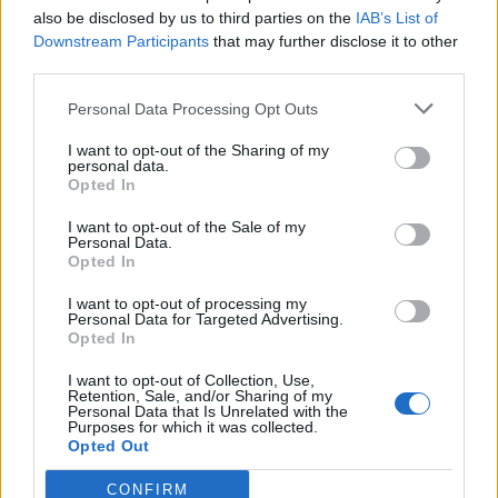
also be disclosed by us to third parties on the
IAB’s List of
Ουκρανία: Οι ένοπλες δυνάμεις
Downstream Participants
that may further disclose it to other
ανακοίνωσαν πως κατέρριψαν
third parties.
ρωσικούς Iskander, Kh-59 και 15
drones
Personal Data Processing Opt Outs
Τόσο η Ρωσία, όσο και η Ουκρανία σπανίως
I want to opt-out of the Sharing of my
αποκαλύπτουν την πλήρη έκταση των ζημιών
personal data.
και των απωλειών που υφίστανται σε...
Opted In
6 ΑΥΓ. 2024, 10:06
I want to opt-out of the Sale of my
Personal Data.
Opted In
I want to opt-out of processing my
Personal Data for Targeted Advertising.
Opted In
I want to opt-out of Collection, Use,
Retention, Sale, and/or Sharing of my
Personal Data that Is Unrelated with the
Purposes for which it was collected.
Opted Out
CONFIRM