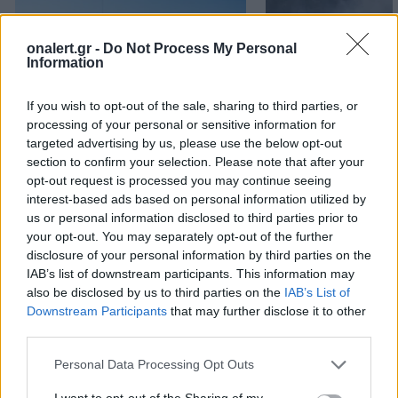
onalert.gr -
Do Not Process My Personal
Information
If you wish to opt-out of the sale, sharing to third parties, or
processing of your personal or sensitive information for
targeted advertising by us, please use the below opt-out
Patriot στη Σαουδική
H «Βαβέλ» των
section to confirm your selection. Please note that after your
Αραβία: Κάθε μήνα
μέσων της
opt-out request is processed you may continue seeing
επαναξιολογείται η
Πυροσβεστικής
interest-based ads based on personal information utilized by
us or personal information disclosed to third parties prior to
ελληνική παρουσία –
δυστύχημα στη
your opt-out. You may separately opt-out of the further
Μήνυμα της Αθήνας στο
συντονισμός κα
disclosure of your personal information by third parties on the
Ριάντ
μοντέλο λειτου
IAB’s list of downstream participants. This information may
also be disclosed by us to third parties on the
IAB’s List of
Downstream Participants
that may further disclose it to other
third parties.
ΔΙΑΦΗΜΙΣΗ
Personal Data Processing Opt Outs
I want to opt-out of the Sharing of my