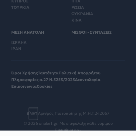
ΚΥΠΡΟΣ
ΗΠΑ
ΤΟΥΡΚΙΑ
ΡΩΣΙΑ
ΟΥΚΡΑΝΙΑ
ΚΙΝΑ
ΜΕΣΗ ΑΝΑΤΟΛΗ
ΜΙΣΘΟΙ - ΣΥΝΤΑΞΕΙΣ
ΙΣΡΑΗΛ
ΙΡΑΝ
Όροι Χρήσης
Ταυτότητα
Πολιτική Απορρήτου
Πληροφορίες α.27 Ν.5253/2025
Δεοντολογία
Επικοινωνία
Cookies
Αριθμός Πιστοποίησης Μ.Η.Τ.242057
© 2026 onalert.gr. Με επιφύλαξη κάθε νομίμου
δικαιώματος.