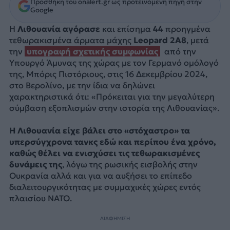
Προσθήκη του onalert.gr ως προτεινόμενη πηγή στην
Google
Η
Λιθουανία
αγόρασε
και επίσημα
44
προηγμένα
τεθωρακισμένα άρματα μάχης
Leopard 2A8
, μετά
την
υπογραφή σχετικής συμφωνίας
από την
Υπουργό Άμυνας της χώρας με τον Γερμανό ομόλογό
της, Μπόρις Πιστόριους, στις 16 Δεκεμβρίου 2024,
στο Βερολίνο, με την ίδια να δηλώνει
χαρακτηριστικά ότι: «Πρόκειται για την μεγαλύτερη
σύμβαση εξοπλισμών στην ιστορία της Λιθουανίας».
Η Λιθουανία είχε βάλει στο «στόχαστρο» τα
υπερσύγχρονα τανκς εδώ και περίπου ένα χρόνο,
καθώς θέλει να ενισχύσει τις τεθωρακισμένες
δυνάμεις της
, λόγω της ρωσικής εισβολής στην
Ουκρανία αλλά και για να αυξήσει το επίπεδο
διαλειτουργικότητας με συμμαχικές χώρες εντός
πλαισίου NATO.
ΔΙΑΦΗΜΙΣΗ