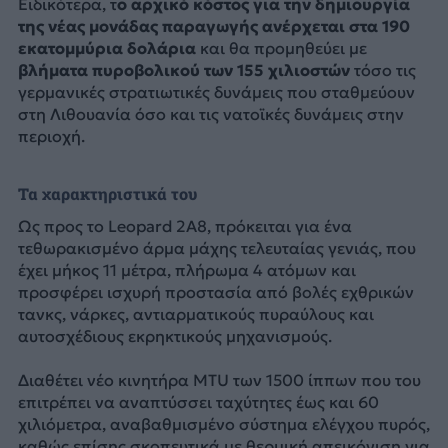
Ειδικότερα, τ
ο αρχικό κόστος για την δημιουργία
της νέας μονάδας παραγωγής ανέρχεται στα 190
εκατομμύρια δολάρια
και θα προμηθεύει με
βλήματα πυροβολικού των 155 χιλιοστών
τόσο τις
γερμανικές στρατιωτικές δυνάμεις που σταθμεύουν
στη Λιθουανία όσο και τις νατοϊκές δυνάμεις στην
περιοχή.
Τα χαρακτηριστικά του
Ως προς το Leopard 2A8, πρόκειται για ένα
τεθωρακισμένο άρμα μάχης τελευταίας γενιάς, που
έχει μήκος 11 μέτρα, πλήρωμα 4 ατόμων και
προσφέρει ισχυρή προστασία από βολές εχθρικών
τανκς, νάρκες, αντιαρματικούς πυραύλους και
αυτοσχέδιους εκρηκτικούς μηχανισμούς.
Διαθέτει νέο κινητήρα MTU των 1500 ίππων που του
επιτρέπει να αναπτύσσει ταχύτητες έως και 60
χιλιόμετρα, αναβαθμισμένο σύστημα ελέγχου πυρός,
καθώς επίσης σκοπευτικά με θερμική απεικόνιση για