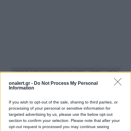
LONG RANGE HYPERSONIC WEAPON
LRHW
USAF
ΠΟΛΕΜΙΚΗ ΑΕΡΟΠΟΡΙΑ ΗΠΑ
ΣΤΡΑΤΟΣ ΞΗΡΑΣ ΗΠΑ
onalert.gr -
Do Not Process My Personal
Information
ΥΠΕΡΗΧΗΤΙΚΑ ΟΠΛΑ
If you wish to opt-out of the sale, sharing to third parties, or
processing of your personal or sensitive information for
Ακολουθήστε το onalert.gr στο
Google
targeted advertising by us, please use the below opt-out
News
και μάθετε πρώτοι όλες τις ειδήσεις
section to confirm your selection. Please note that after your
για την άμυνα.
opt-out request is processed you may continue seeing