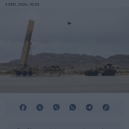
τύπου LRHW, έπαιξε κρίσιμο ρόλο στην
5 ΣΕΠ. 2024, 10:33
«Bamboo Eagle 24».