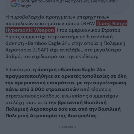
Προσθήκη του onalert.gr ως προτεινόμενη πηγή στην
Google
Η πυροβολαρχία προηγμένων υπερηχητικών
πυραυλικών συστημάτων τύπου LRHW
(Long Range
Hypersonic Weapon
) του αμερικανικού Στρατού
Ξηράς συμμετείχε στην οκταήμερη διακλαδική
άσκηση «Bamboo Eagle 24» στην οποία η Πολεμική
Αεροπορία (USAF) είχε αναλάβει, στο μεγαλύτερο
βαθμό, τον σχεδιασμό και την εκτέλεση.
Ειδικότερα,
η άσκηση «Bamboo Eagle 24»
πραγματοποιήθηκε σε αρκετές τοποθεσίες σε όλη
την αμερικανική επικράτεια, με την συγκέντρωση
πάνω από 3.000 στρατιωτικών
από τέσσερις
στρατιωτικούς κλάδους, ενώ επίσης συμμετείχαν
στελέχη τόσο από
την βρετανική Βασιλική
Πολεμική Αεροπορία όσο και από την Βασιλική
Πολεμική Αεροπορία της Αυστραλίας.
ΔΙΑΦΗΜΙΣΗ