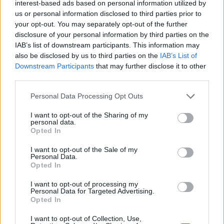
interest-based ads based on personal information utilized by
us or personal information disclosed to third parties prior to
your opt-out. You may separately opt-out of the further
disclosure of your personal information by third parties on the
Διάβασε επίσης
IAB’s list of downstream participants. This information may
also be disclosed by us to third parties on the
IAB’s List of
Downstream Participants
that may further disclose it to other
third parties.
Personal Data Processing Opt Outs
I want to opt-out of the Sharing of my
personal data.
Opted In
Stryker για το Στρατό
ΗΠΑ: Τα νέα θ
I want to opt-out of the Sale of my
Personal Data.
Ξηράς μέσω EDA: Θετικές
κλάσης Ντόναλ
Opted In
οι ΗΠΑ – Αναμονή για
θα είναι από τα
αριθμό, εκδόσεις και
πλοία που ναυ
I want to opt-out of processing my
Personal Data for Targeted Advertising.
κατάσταση οχημάτων
ποτέ
Opted In
I want to opt-out of Collection, Use,