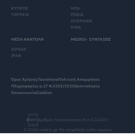
ΚΥΠΡΟΣ
ΗΠΑ
ΤΟΥΡΚΙΑ
ΡΩΣΙΑ
ΟΥΚΡΑΝΙΑ
ΚΙΝΑ
ΜΕΣΗ ΑΝΑΤΟΛΗ
ΜΙΣΘΟΙ - ΣΥΝΤΑΞΕΙΣ
ΙΣΡΑΗΛ
ΙΡΑΝ
Όροι Χρήσης
Ταυτότητα
Πολιτική Απορρήτου
Πληροφορίες α.27 Ν.5253/2025
Δεοντολογία
Επικοινωνία
Cookies
Αριθμός Πιστοποίησης Μ.Η.Τ.242057
© 2026 onalert.gr. Με επιφύλαξη κάθε νομίμου