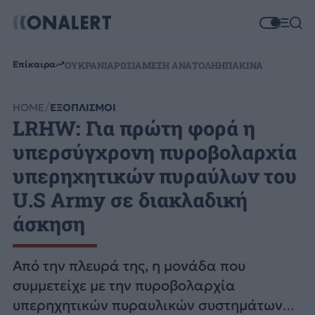
Επίκαιρα
ΟΥΚΡΑΝΙΑ
ΡΩΣΙΑ
ΜΕΣΗ ΑΝΑΤΟΛΗ
ΗΠΑ
ΚΙΝΑ
HOME
ΕΞΟΠΛΙΣΜΟΙ
LRHW: Για πρώτη φορά η
υπερσύγχρονη πυροβολαρχία
υπερηχητικών πυραύλων του
U.S Army σε διακλαδική
άσκηση
Από την πλευρά της, η μονάδα που
συμμετείχε με την πυροβολαρχία
υπερηχητικών πυραυλικών συστημάτων