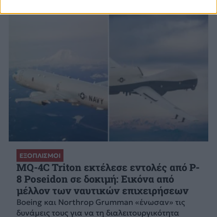
ΕΞΟΠΛΙΣΜΟΙ
MQ-4C Triton εκτέλεσε εντολές από P-
8 Poseidon σε δοκιμή: Εικόνα από
μέλλον των ναυτικών επιχειρήσεων
Boeing και Northrop Grumman «ένωσαν» τις
δυνάμεις τους για να τη διαλειτουργικότητα