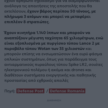
έχουν αρθρωτό σχεδιασμό για να διαμορφώνονται
ανάλογα τις απαιτήσεις της αποστολής που θα
εκτελέσουν,
έχουν βάρος περίπου 50 τόνους, με
πλήρωμα 3 ατόμων και μπορεί να μεταφέρει
επιπλέον 8 στρατιώτες
.
Έχουν κινητήρα 1.140 ίππων και μπορούν να
αναπτύξουν μέγιστη ταχύτητα 65 χιλιομέτρων, ενώ
είναι εξοπλισμένα με πυργίσκο τύπου Lance 2 με
πυροβόλο τύπου Wotan των 35 χιλιοστών
και
μπορούν επίσης να ενσωματώσουν ένα ευρύ φάσμα
οπλικών συστημάτων, όπως για παράδειγμα τους
αντιαρματικούς πυραύλους τύπου Spike LR2, σουίτες
ηλεκτρονικού πολέμου ή ακόμα και drones και
διαθέτουν συστήματα ενεργητικής και παθητικής
προστασίας από εχθρικές απειλές
Πηγή:
Defense Post
/
Defense Romania
ΔΙΑΦΗΜΙΣΗ