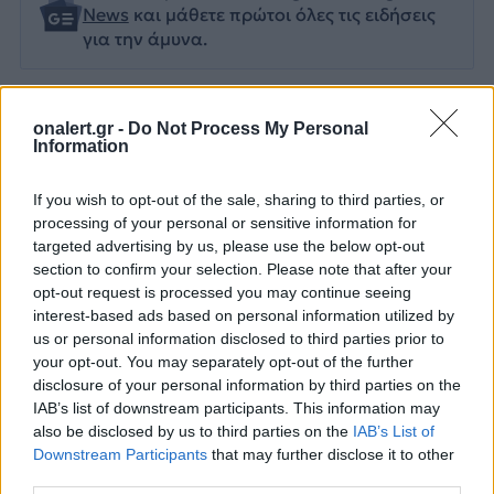
News
και μάθετε πρώτοι όλες τις ειδήσεις
για την άμυνα.
onalert.gr -
Do Not Process My Personal
Information
Διάβασε επίσης
If you wish to opt-out of the sale, sharing to third parties, or
processing of your personal or sensitive information for
targeted advertising by us, please use the below opt-out
section to confirm your selection. Please note that after your
opt-out request is processed you may continue seeing
interest-based ads based on personal information utilized by
us or personal information disclosed to third parties prior to
your opt-out. You may separately opt-out of the further
Τουρκία: «Δεν στοχεύει
Προκλήσεων συ
disclosure of your personal information by third parties on the
κάποια συγκεκριμένη
Αιγαίο από την
IAB’s list of downstream participants. This information may
also be disclosed by us to third parties on the
IAB’s List of
χώρα η αμυντική
8 παραβάσεις κ
Downstream Participants
that may further disclose it to other
συμφωνία με Πακιστάν
παραβιάσεις
third parties.
και Σαουδική Αραβία»