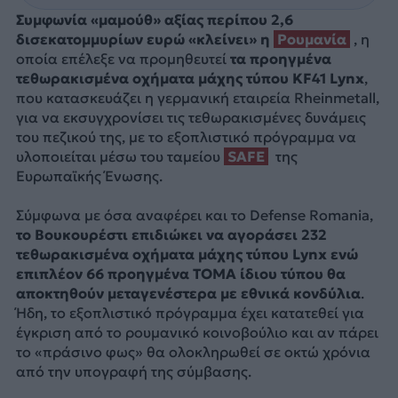
Συμφωνία «μαμούθ» αξίας περίπου 2,6
δισεκατομμυρίων ευρώ «κλείνει» η
Ρουμανία
, η
οποία επέλεξε να προμηθευτεί
τα προηγμένα
τεθωρακισμένα οχήματα μάχης τύπου KF41 Lynx
,
που κατασκευάζει η γερμανική εταιρεία Rheinmetall,
για να εκσυγχρονίσει τις τεθωρακισμένες δυνάμεις
του πεζικού της, με το εξοπλιστικό πρόγραμμα να
υλοποιείται μέσω του ταμείου
SAFE
της
Ευρωπαϊκής Ένωσης.
Σύμφωνα με όσα αναφέρει και το Defense Romania,
το Βουκουρέστι επιδιώκει να αγοράσει 232
τεθωρακισμένα οχήματα μάχης τύπου Lynx ενώ
επιπλέον 66 προηγμένα ΤΟΜΑ ίδιου τύπου θα
αποκτηθούν μεταγενέστερα με εθνικά κονδύλια
.
Ήδη, το εξοπλιστικό πρόγραμμα έχει κατατεθεί για
έγκριση από το ρουμανικό κοινοβούλιο και αν πάρει
το «πράσινο φως» θα ολοκληρωθεί σε οκτώ χρόνια
από την υπογραφή της σύμβασης.