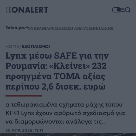
Επίκαιρα
ΟΥΚΡΑΝΙΑ
ΡΩΣΙΑ
ΜΕΣΗ ΑΝΑΤΟΛΗ
ΗΠΑ
ΚΙΝΑ
HOME
ΕΞΟΠΛΙΣΜΟΙ
Lynx μέσω SAFE για την
Ρουμανία: «Κλείνει» 232
προηγμένα ΤΟΜΑ αξίας
περίπου 2,6 δισεκ. ευρώ
α τεθωρακισμένα οχήματα μάχης τύπου
KF41 Lynx έχουν αρθρωτό σχεδιασμό για
να διαμορφώνονται ανάλογα τις
απαιτήσεις της αποστολής που θα
30 ΑΠΡ. 2026, 11:11