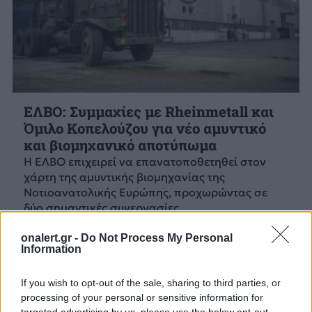
ΕΛΒΟ: Συμμαχίες με Rheinmetall και
Όμιλο Κοπελούζου για νέο αμυντικό
και βιομηχανικό αποτύπωμα
Η ΕΛΒΟ επιχειρεί να επανατοποθετηθεί στον
χάρτη της αμυντικής βιομηχανίας της
Νοτιοανατολικής Ευρώπης, προχωρώντας σε
δύο σημαντικές συνεργασίες.
9 ΜΑΙ. 2026, 14:37
onalert.gr -
Do Not Process My Personal
Information
If you wish to opt-out of the sale, sharing to third parties, or
processing of your personal or sensitive information for
targeted advertising by us, please use the below opt-out