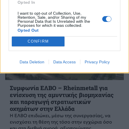
Opted In
I want to opt-out of Collection, Use,
Retention, Sale, and/or Sharing of my
Personal Data that Is Unrelated with the
Purposes for which it was collected.
Opted Out
CONFIRM
Data Deletion
Data Access
Privacy Policy
Συμφωνία ΕΛΒΟ – Rheinmetall για
ενίσχυση της αμυντικής βιομηχανίας
και παραγωγή στρατιωτικών
οχημάτων στην Ελλάδα
Η ΕΛΒΟ επιδιώκει, μέσω της συνεργασίας, να
ενισχύσει τη θέση της τόσο στην εγχώρια όσο
και στη διεθνή αγορά, αξιοποιώντας...