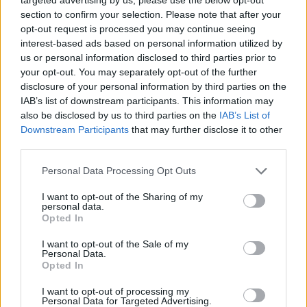
section to confirm your selection. Please note that after your
opt-out request is processed you may continue seeing
interest-based ads based on personal information utilized by
us or personal information disclosed to third parties prior to
your opt-out. You may separately opt-out of the further
disclosure of your personal information by third parties on the
IAB’s list of downstream participants. This information may
also be disclosed by us to third parties on the
IAB’s List of
Downstream Participants
that may further disclose it to other
third parties.
F126: Η Rheinmetall ζητά 12 δισ. ευρώ
Personal Data Processing Opt Outs
για να ναυπηγήσει τις νέες γερμανικές
φρεγάτες – «Βγαίνει off» η ολλανδική
I want to opt-out of the Sharing of my
Damen
personal data.
Opted In
Η Rheinmetall είναι έτοιμη να αναλάβει το έργο
ναυπήγησης των έξι φρεγατών F126 - αντί της
I want to opt-out of the Sale of my
Personal Data.
Damen - αλλά ζητάει...
Opted In
6 ΜΑΙ. 2026, 17:59
I want to opt-out of processing my
Personal Data for Targeted Advertising.