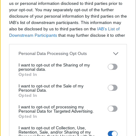
us or personal information disclosed to third parties prior to
Διάβασε επίσης
your opt-out. You may separately opt-out of the further
disclosure of your personal information by third parties on the
IAB’s list of downstream participants. This information may
also be disclosed by us to third parties on the
IAB’s List of
Downstream Participants
that may further disclose it to other
third parties.
Personal Data Processing Opt Outs
I want to opt-out of the Sharing of my
DF-17: Σε επιχειρησιακή
Νέες παραβιάσε
personal data.
Opted In
ετοιμότητα οι
παραβάσεις τη
υπερηχητικοί «φονιάδες
στο Αιγαίο με τ
I want to opt-out of the Sale of my
Personal Data.
αεροπλανοφόρων» της
επανδρωμένα 
Opted In
Κίνας
I want to opt-out of processing my
Personal Data for Targeted Advertising.
Opted In
ΔΙΑΦΗΜΙΣΗ
I want to opt-out of Collection, Use,
Retention, Sale, and/or Sharing of my