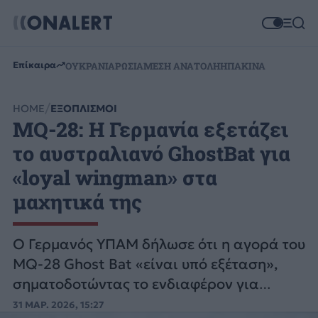
Επίκαιρα
ΟΥΚΡΑΝΙΑ
ΡΩΣΙΑ
ΜΕΣΗ ΑΝΑΤΟΛΗ
ΗΠΑ
ΚΙΝΑ
HOME
ΕΞΟΠΛΙΣΜΟΙ
MQ-28: Η Γερμανία εξετάζει
το αυστραλιανό GhostBat για
«loyal wingman» στα
μαχητικά της
Ο Γερμανός ΥΠΑΜ δήλωσε ότι η αγορά του
MQ-28 Ghost Bat «είναι υπό εξέταση»,
σηματοδοτώντας το ενδιαφέρον για
drones τύπου loyal wingmen.
31 ΜΑΡ. 2026, 15:27