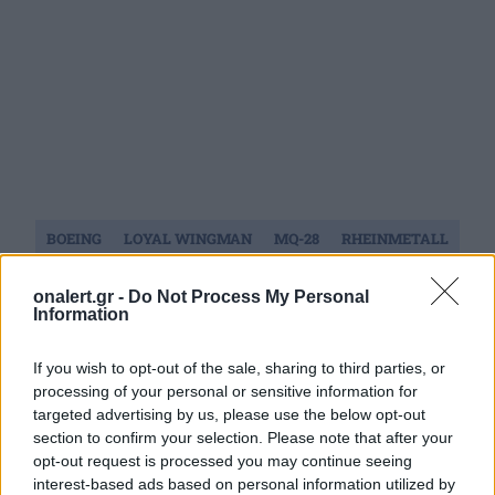
BOEING
LOYAL WINGMAN
MQ-28
RHEINMETALL
ΑΥΣΤΡΑΛΙΑ
ΓΕΡΜΑΝΙΑ
onalert.gr -
Do Not Process My Personal
Information
Ακολουθήστε το onalert.gr στο
Google
If you wish to opt-out of the sale, sharing to third parties, or
News
και μάθετε πρώτοι όλες τις ειδήσεις
processing of your personal or sensitive information for
για την άμυνα.
targeted advertising by us, please use the below opt-out
section to confirm your selection. Please note that after your
opt-out request is processed you may continue seeing
interest-based ads based on personal information utilized by