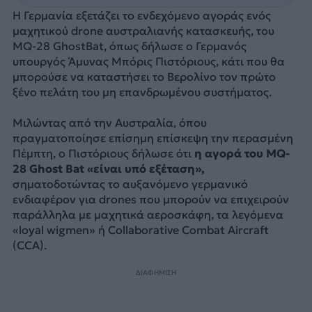
Η Γερμανία εξετάζει το ενδεχόμενο αγοράς ενός
μαχητικού drone αυστραλιανής κατασκευής, του
MQ-28 GhostBat, όπως δήλωσε ο Γερμανός
υπουργός Άμυνας Μπόρις Πιστόριους, κάτι που θα
μπορούσε να καταστήσει το Βερολίνο τον πρώτο
ξένο πελάτη του μη επανδρωμένου συστήματος.
Μιλώντας από την Αυστραλία, όπου
πραγματοποίησε επίσημη επίσκεψη την περασμένη
Πέμπτη, ο Πιστόριους δήλωσε ότι
η αγορά του MQ-
28 Ghost Bat «είναι υπό εξέταση»,
σηματοδοτώντας το αυξανόμενο γερμανικό
ενδιαφέρον για drones που μπορούν να επιχειρούν
παράλληλα με μαχητικά αεροσκάφη, τα λεγόμενα
«loyal wigmen» ή Collaborative Combat Aircraft
(CCA).
ΔΙΑΦΗΜΙΣΗ