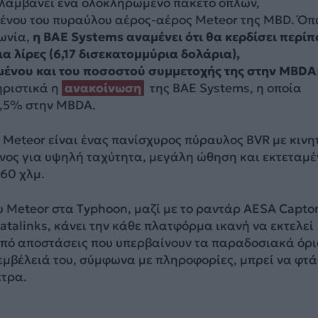
λαμβάνει ένα ολοκληρωμένο πακέτο όπλων,
νου του πυραύλου αέρος-αέρος Meteor της MBD. Όπ
ωνία,
η BAE Systems αναμένει ότι θα κερδίσει περίπ
α λίρες (6,17 δισεκατομμύρια δολάρια),
ένου και του ποσοστού συμμετοχής της στην MBDA
ηριστικά η
ανακοίνωση
της BAE Systems, η οποία
7,5% στην MBDA.
 Meteor είναι ένας πανίσχυρος πύραυλος BVR με κιν
ένος για υψηλή ταχύτητα, μεγάλη ώθηση και εκτεταμέ
60 χλμ.
 Meteor στα Typhoon, μαζί με το ραντάρ AESA Capto
atalinks, κάνει την κάθε πλατφόρμα ικανή να εκτελεί
πό αποστάσεις που υπερβαίνουν τα παραδοσιακά όρι
εμβέλειά του, σύμφωνα με πληροφορίες, μπρεί να φτά
ετρα.