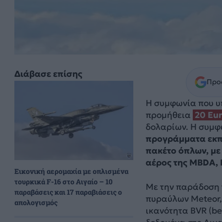
Διάβασε επίσης
Προσ
Η συμφωνία που υ
προμήθεια
20 Eu
δολαρίων. Η συμφ
προγράμματα εκπα
πακέτο όπλων, με
αέρος της MBDA, 
Εικονική αερομαχία με οπλισμένα
τουρκικά F-16 στο Αιγαίο – 10
Με την παράδοση 
παραβάσεις και 17 παραβιάσεις ο
πυραύλων Meteor,
απολογισμός
ικανότητα BVR (be