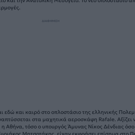
ίο και την Ανατολική Μεσόγειο. Το νέο οπλοστάσιο απ
αρμογές.
ΔΙΑΦΗΜΙΣΗ
ι εδώ και καιρό στο οπλοστάσιο της ελληνικής Πολεμ
ναπτύσσεται στα μαχητικά αεροσκάφη Rafale. Αξίζει 
 η Αθήνα, τόσο ο υπουργός Άμυνας Νίκος Δένδιας όσο
υριάκος Μητσοτάκης, είχαν εκφράσει επίσημα στο Π