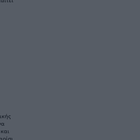
αιτεί
ικής
να
 και
αρίσι