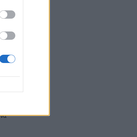
ems
κατά
ανα