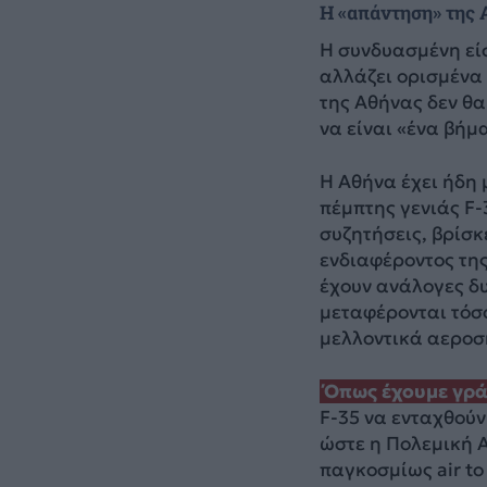
H «απάντηση» της
Η συνδυασμένη είσ
αλλάζει ορισμένα
της Αθήνας δεν θα
να είναι «ένα βήμ
Η Αθήνα έχει ήδη
πέμπτης γενιάς F-3
συζητήσεις, βρίσκ
ενδιαφέροντος τη
έχουν ανάλογες δυ
μεταφέρονται τόσο
μελλοντικά αεροσ
Όπως έχουμε γράψ
F-35 να ενταχθούν
ώστε η Πολεμική Α
παγκοσμίως air to