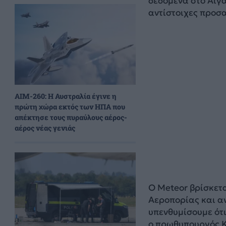
δεδομένα στο Αιγα
αντίστοιχες προσ
AIM-260: Η Αυστραλία έγινε η
πρώτη χώρα εκτός των ΗΠΑ που
απέκτησε τους πυραύλους αέρος-
αέρος νέας γενιάς
Ο Meteor βρίσκετα
Αεροπορίας και α
υπενθυμίσουμε ότι
ο πρωθυπουργός Κ