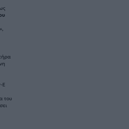
ως
ου
»,
ητήρα
νη
r‑E
α του
σει