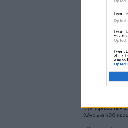
Opted 
I want t
Opted 
I want 
Advertis
Opted 
I want t
of my P
was col
Opted 
Αν και στις ανακο
δεν αναφέρεται ο
την περίοδο των 
λόγο για 400 πυρ