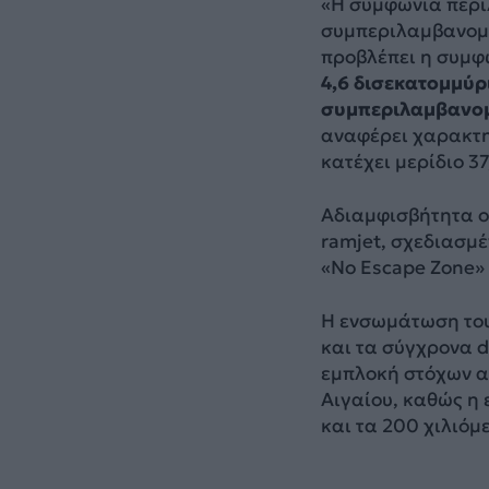
«Η συμφωνία περι
συμπεριλαμβανομέ
προβλέπει η συμφ
4,6 δισεκατομμύρι
συμπεριλαμβανομ
αναφέρει χαρακτ
κατέχει μερίδιο 3
Αδιαμφισβήτητα ο
ramjet, σχεδιασμ
«No Escape Zone» 
Η ενσωμάτωση του
και τα σύγχρονα d
εμπλοκή στόχων α
Αιγαίου, καθώς η 
και τα 200 χιλιόμ