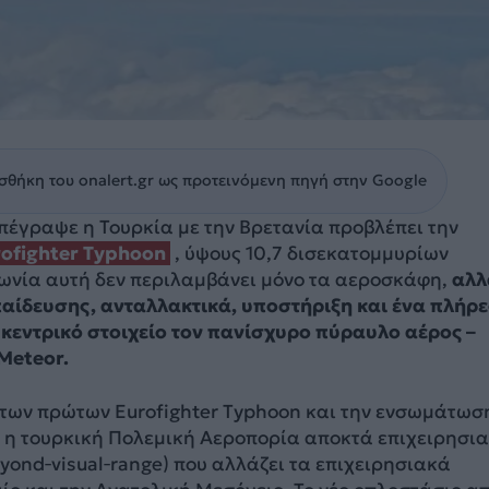
θήκη του onalert.gr ως προτεινόμενη πηγή στην Google
πέγραψε η Τουρκία με την Βρετανία προβλέπει την
rofighter Typhoon
, ύψους 10,7 δισεκατομμυρίων
ωνία αυτή δεν περιλαμβάνει μόνο τα αεροσκάφη,
αλλ
ίδευσης, ανταλλακτικά, υποστήριξη και ένα πλήρε
 κεντρικό στοιχείο τον πανίσχυρο πύραυλο αέρος –
Meteor.
των πρώτων Eurofighter Typhoon και την ενσωμάτωσ
 η τουρκική Πολεμική Αεροπορία αποκτά επιχειρησι
yond‑visual‑range) που αλλάζει τα επιχειρησιακά