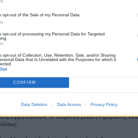
In
ΔΙΑΦΗΜΙΣΗ
o opt-out of the Sale of my Personal Data.
In
to opt-out of processing my Personal Data for Targeted
ing.
In
o opt-out of Collection, Use, Retention, Sale, and/or Sharing
ersonal Data that Is Unrelated with the Purposes for which it
lected.
Out
CONFIRM
ινώσεις της βρετανικής κυβέρνησης και της BAE Syst
Data Deletion
Data Access
Privacy Policy
 αριθμός των πυραύλων που θα αποκτήσει η Τουρκία, 
διαπραγματεύσεων, τα τουρκικά μέσα ενημέρωσης έκ
αύλους.