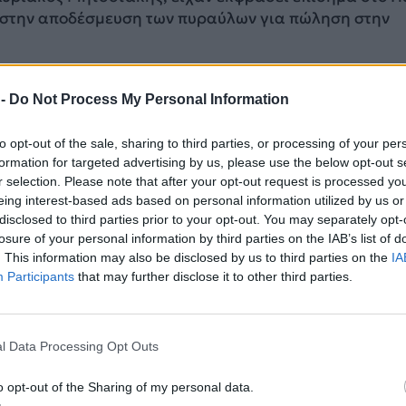
ς στην αποδέσμευση των πυραύλων για πώληση στην
μφωνία Στάρμερ – Ερντογάν, οι φονικοί πύραυλοι σύν
 -
Do Not Process My Personal Information
 στο «απέναντι στρατόπεδο». Η Άγκυρα ανακοίνωσε ότ
 μεταχειρισμένα αεροσκάφη απο το Κατάρ και το Ομά
to opt-out of the sale, sharing to third parties, or processing of your per
κδοση Trance 3A, τα οποία επίσης μπορούν να φέρουν
formation for targeted advertising by us, please use the below opt-out s
.
r selection. Please note that after your opt-out request is processed y
eing interest-based ads based on personal information utilized by us or
şbakanı Sayın Keir Starmer’in ülkemizi ziyareti dolayısı
disclosed to third parties prior to your opt-out. You may separately opt-
va Kuvvetlerine ait 3 adet Eurofighter uçağı da ülkemiz
losure of your personal information by third parties on the IAB’s list of
. This information may also be disclosed by us to third parties on the
IA
Participants
that may further disclose it to other third parties.
rını ülkemiz hava sahasına girişlerinde, Hava
 F-16’lar karşılayarak Ankara…
/UNodKSy0Is
l Data Processing Opt Outs
o opt-out of the Sharing of my personal data.
nma Bakanlığı (@tcsavunma)
October 27, 2025