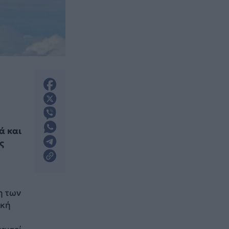
ά και
ς
η των
ακή