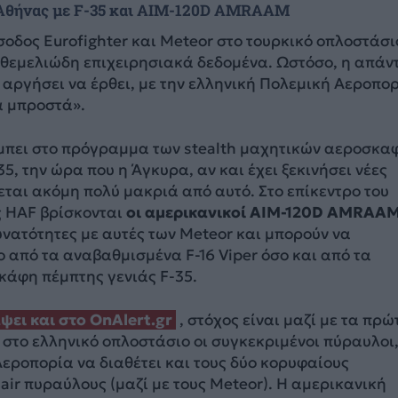
 Αθήνας με F-35 και AIM-120D AMRAAM
οδος Eurofighter και Meteor στο τουρκικό οπλοστάσι
 θεμελιώδη επιχειρησιακά δεδομένα. Ωστόσο, η απάν
 αργήσει να έρθει, με την ελληνική Πολεμική Αεροπο
α μπροστά».
 μπει στο πρόγραμμα των stealth μαχητικών αεροσκα
5, την ώρα που η Άγκυρα, αν και έχει ξεκινήσει νέες
εται ακόμη πολύ μακριά από αυτό. Στο επίκεντρο του
ς HAF βρίσκονται
οι αμερικανικοί ΑΙΜ-120D AMRAA
νατότητες με αυτές των Meteor και μπορούν να
 από τα αναβαθμισμένα F-16 Viper όσο και από τα
κάφη πέμπτης γενιάς F-35.
ει και στο OnAlert.gr
, στόχος είναι μαζί με τα πρώ
 στο ελληνικό οπλοστάσιο οι συγκεκριμένοι πύραυλοι
εροπορία να διαθέτει και τους δύο κορυφαίους
 air πυραύλους (μαζί με τους Meteor). Η αμερικανική