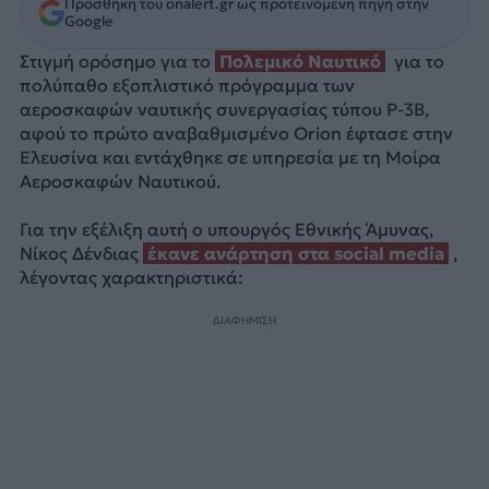
Προσθήκη του onalert.gr ως προτεινόμενη πηγή στην
Google
Στιγμή ορόσημο για το
Πολεμικό Ναυτικό
για το
πολύπαθο εξοπλιστικό πρόγραμμα των
αεροσκαφών ναυτικής συνεργασίας τύπου P-3B,
αφού το πρώτο αναβαθμισμένο Orion έφτασε στην
Ελευσίνα και εντάχθηκε σε υπηρεσία με τη Μοίρα
Αεροσκαφών Ναυτικού.
Για την εξέλιξη αυτή ο υπουργός Εθνικής Άμυνας,
Νίκος Δένδιας
έκανε ανάρτηση στα social media
,
λέγοντας χαρακτηριστικά:
ΔΙΑΦΗΜΙΣΗ