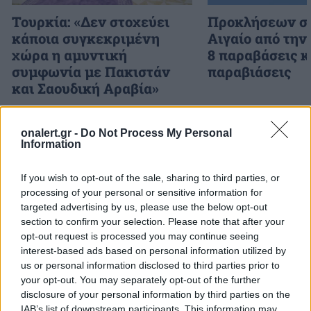
Τουρκία: «Δεν στοχεύει
Προκλήσεων συ
κάποια συγκεκριμένη
Αιγαίο από την
χώρα η αμυντική
8 παραβάσεις κ
συμφωνία με Πακιστάν
παραβιάσεις
και Σαουδική Αραβία»
onalert.gr -
Do Not Process My Personal
ΔΙΑΦΗΜΙΣΗ
Information
If you wish to opt-out of the sale, sharing to third parties, or
processing of your personal or sensitive information for
targeted advertising by us, please use the below opt-out
section to confirm your selection. Please note that after your
opt-out request is processed you may continue seeing
interest-based ads based on personal information utilized by
us or personal information disclosed to third parties prior to
your opt-out. You may separately opt-out of the further
disclosure of your personal information by third parties on the
IAB’s list of downstream participants. This information may