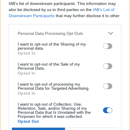
IAB’s list of downstream participants. This information may
also be disclosed by us to third parties on the
IAB’s List of
ΗΠΑ
ΠΕΝΤΑΓΩΝΟ
ΠΥΡΑΥΛΟΙ CRUISE
Downstream Participants
that may further disclose it to other
third parties.
Personal Data Processing Opt Outs
Ακολουθήστε το onalert.gr στο
Google
News
και μάθετε πρώτοι όλες τις ειδήσεις
I want to opt-out of the Sharing of my
για την άμυνα.
personal data.
Opted In
I want to opt-out of the Sale of my
Personal Data.
Opted In
Διάβασε επίσης
I want to opt-out of processing my
Personal Data for Targeted Advertising.
Opted In
I want to opt-out of Collection, Use,
Retention, Sale, and/or Sharing of my
Personal Data that Is Unrelated with the
Purposes for which it was collected.
Opted Out