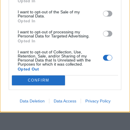
Opted In
I want to opt-out of the Sale of my
Personal Data.
Opted In
Patriot στη Σαουδική
Ιράν: Οι πέντε
I want to opt-out of processing my
Αραβία: Η στρατηγική της
όροι που θέτει
Personal Data for Targeted Advertising.
Αθήνας απέναντι στον
για να ανοίξει 
Opted In
«επιτήδειο ουδέτερο» –
του Ορμούζ
I want to opt-out of Collection, Use,
Συμμαχίες με Ισραήλ,
Retention, Sale, and/or Sharing of my
Ινδία και Εμιράτα
Personal Data that Is Unrelated with the
Purposes for which it was collected.
Opted Out
CONFIRM
ΔΙΑΦΗΜΙΣΗ
Data Deletion
Data Access
Privacy Policy