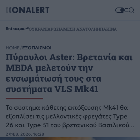
Επίκαιρα
ΟΥΚΡΑΝΙΑ
ΡΩΣΙΑ
ΜΕΣΗ ΑΝΑΤΟΛΗ
ΗΠΑ
ΚΙΝΑ
HOME
ΕΞΟΠΛΙΣΜΟΙ
Πύραυλοι Aster: Βρετανία και
MBDA μελετούν την
ενσωμάτωσή τους στα
συστήματα VLS Mk41
Το σύστημα κάθετης εκτόξευσης Mk41 θα
εξοπλίσει τις μελλοντικές φρεγάτες Type
26 και Type 31 του βρετανικού Βασιλικού
Πολεμικού Ναυτικού.
2 ΦΕΒ. 2026, 16:28