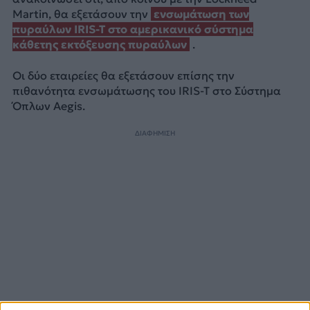
Martin, θα εξετάσουν την
ενσωμάτωση των
πυραύλων IRIS-T στο αμερικανικό σύστημα
κάθετης εκτόξευσης πυραύλων
.
Οι δύο εταιρείες θα εξετάσουν επίσης την
πιθανότητα ενσωμάτωσης του IRIS-T στο Σύστημα
Όπλων Aegis.
ΔΙΑΦΗΜΙΣΗ