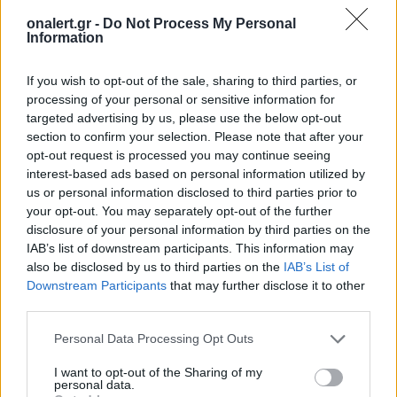
onalert.gr -
Do Not Process My Personal
Information
ASTER
MBDA
MK41
ROYAL NAVY
VLS
If you wish to opt-out of the sale, sharing to third parties, or
ΒΡΕΤΑΝΙΑ
processing of your personal or sensitive information for
targeted advertising by us, please use the below opt-out
section to confirm your selection. Please note that after your
opt-out request is processed you may continue seeing
Ακολουθήστε το onalert.gr στο
Google
interest-based ads based on personal information utilized by
News
και μάθετε πρώτοι όλες τις ειδήσεις
us or personal information disclosed to third parties prior to
για την άμυνα.
your opt-out. You may separately opt-out of the further
disclosure of your personal information by third parties on the
IAB’s list of downstream participants. This information may
also be disclosed by us to third parties on the
IAB’s List of
Downstream Participants
that may further disclose it to other
Διάβασε επίσης
third parties.
Personal Data Processing Opt Outs
I want to opt-out of the Sharing of my
personal data.