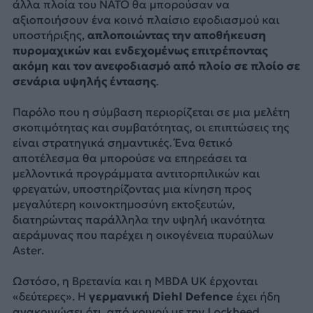
άλλα πλοία του ΝΑΤΟ θα μπορούσαν να
αξιοποιήσουν ένα κοινό πλαίσιο εφοδιασμού και
υποστήριξης,
απλοποιώντας την αποθήκευση
πυρομαχικών και ενδεχομένως επιτρέποντας
ακόμη και τον ανεφοδιασμό από πλοίο σε πλοίο σε
σενάρια υψηλής έντασης
.
Παρόλο που η σύμβαση περιορίζεται σε μια μελέτη
σκοπιμότητας και συμβατότητας, οι επιπτώσεις της
είναι στρατηγικά σημαντικές. Ένα θετικό
αποτέλεσμα θα μπορούσε να επηρεάσει τα
μελλοντικά προγράμματα αντιτορπιλικών και
φρεγατών, υποστηρίζοντας μια κίνηση προς
μεγαλύτερη κοινοκτημοσύνη εκτοξευτών,
διατηρώντας παράλληλα την υψηλή ικανότητα
αεράμυνας που παρέχει η οικογένεια πυραύλων
Aster.
Ωστόσο, η Βρετανία και η MBDA UK έρχονται
«δεύτερες». Η
γερμανική Diehl Defence
έχει ήδη
ανακοινώσει ότι, από κοινού με την Lockheed