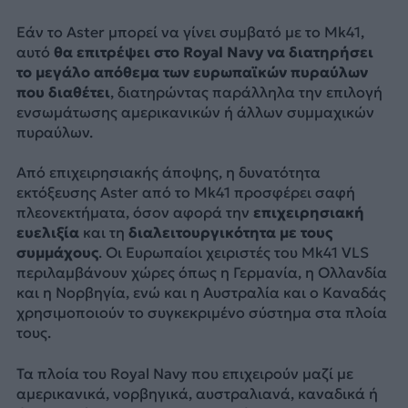
Εάν το Aster μπορεί να γίνει συμβατό με το Mk41,
αυτό
θα επιτρέψει στο Royal Navy να διατηρήσει
το μεγάλο απόθεμα των ευρωπαϊκών πυραύλων
που διαθέτει
, διατηρώντας παράλληλα την επιλογή
ενσωμάτωσης αμερικανικών ή άλλων συμμαχικών
πυραύλων.
Από επιχειρησιακής άποψης, η δυνατότητα
εκτόξευσης Aster από το Mk41 προσφέρει σαφή
πλεονεκτήματα, όσον αφορά την
επιχειρησιακή
ευελιξία
και τη
διαλειτουργικότητα με τους
συμμάχους
. Οι Ευρωπαίοι χειριστές του Mk41 VLS
περιλαμβάνουν χώρες όπως η Γερμανία, η Ολλανδία
και η Νορβηγία, ενώ και η Αυστραλία και ο Καναδάς
χρησιμοποιούν το συγκεκριμένο σύστημα στα πλοία
τους.
Τα πλοία του Royal Navy που επιχειρούν μαζί με
αμερικανικά, νορβηγικά, αυστραλιανά, καναδικά ή