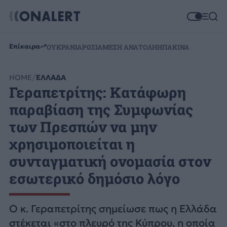
Επίκαιρα
ΟΥΚΡΑΝΙΑ
ΡΩΣΙΑ
ΜΕΣΗ ΑΝΑΤΟΛΗ
ΗΠΑ
ΚΙΝΑ
HOME
ΕΛΛΑΔΑ
Γεραπετρίτης: Κατάφωρη
παραβίαση της Συμφωνίας
των Πρεσπών να μην
χρησιμοποιείται η
συνταγματική ονομασία στον
εσωτερικό δημόσιο λόγο
Ο κ. Γεραπετρίτης σημείωσε πως η Ελλάδα
στέκεται «στο πλευρό της Κύπρου, η οποία