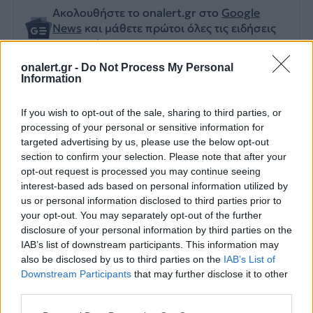
Ακολουθήστε το onalert.gr στο
Google
News
και μάθετε πρώτοι όλες τις ειδήσεις
για την άμυνα.
onalert.gr -
Do Not Process My Personal
Information
If you wish to opt-out of the sale, sharing to third parties, or
Διάβασε επίσης
processing of your personal or sensitive information for
targeted advertising by us, please use the below opt-out
section to confirm your selection. Please note that after your
opt-out request is processed you may continue seeing
interest-based ads based on personal information utilized by
us or personal information disclosed to third parties prior to
your opt-out. You may separately opt-out of the further
disclosure of your personal information by third parties on the
IAB’s list of downstream participants. This information may
also be disclosed by us to third parties on the
IAB’s List of
Εικονική αερομαχία με
Τραμπ: «Είμαι 
Downstream Participants
that may further disclose it to other
οπλισμένα τουρκικά F-16
ικανοποιημένος
third parties.
στο Αιγαίο – 10
δουλειά που κά