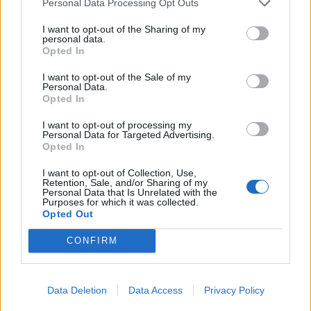
παραβάσεις και 17
Χέγκσεθ»
Personal Data Processing Opt Outs
παραβιάσεις ο
I want to opt-out of the Sharing of my
απολογισμός
personal data.
Opted In
I want to opt-out of the Sale of my
ΔΙΑΦΗΜΙΣΗ
Personal Data.
Opted In
I want to opt-out of processing my
Personal Data for Targeted Advertising.
Opted In
I want to opt-out of Collection, Use,
Retention, Sale, and/or Sharing of my
Personal Data that Is Unrelated with the
Purposes for which it was collected.
Opted Out
CONFIRM
Data Deletion
Data Access
Privacy Policy