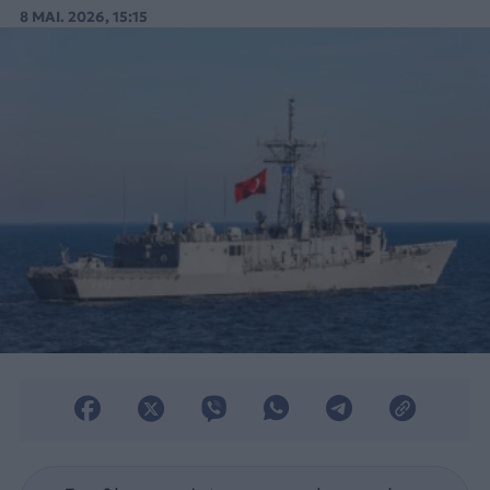
θεωρεί «αμφισβητούμενες».
8 ΜΑΙ. 2026, 15:15