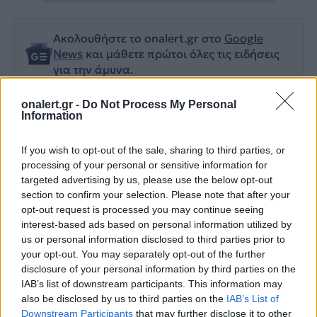
Ακολουθήστε το onalert.gr στο
Google
News
και μάθετε πρώτοι όλες τις ειδήσεις
για την άμυνα.
onalert.gr -
Do Not Process My Personal
Information
Διάβασε επίσης
If you wish to opt-out of the sale, sharing to third parties, or
processing of your personal or sensitive information for
targeted advertising by us, please use the below opt-out
section to confirm your selection. Please note that after your
opt-out request is processed you may continue seeing
interest-based ads based on personal information utilized by
us or personal information disclosed to third parties prior to
your opt-out. You may separately opt-out of the further
disclosure of your personal information by third parties on the
IAB’s list of downstream participants. This information may
Εικονική αερομαχία με
Τραμπ: «Είμαι 
also be disclosed by us to third parties on the
IAB’s List of
οπλισμένα τουρκικά F-16
ικανοποιημένος
Downstream Participants
that may further disclose it to other