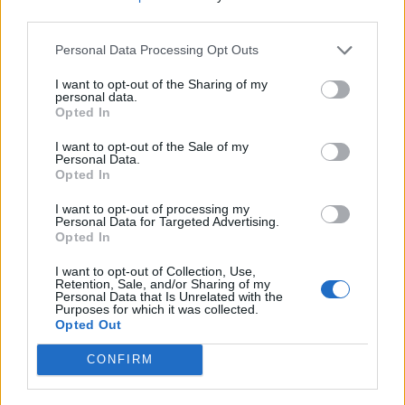
στο Αιγαίο – 10
δουλειά που κά
third parties.
παραβάσεις και 17
Χέγκσεθ»
Personal Data Processing Opt Outs
παραβιάσεις ο
απολογισμός
I want to opt-out of the Sharing of my
personal data.
Opted In
ΔΙΑΦΗΜΙΣΗ
I want to opt-out of the Sale of my
Personal Data.
Opted In
I want to opt-out of processing my
Personal Data for Targeted Advertising.
Opted In
I want to opt-out of Collection, Use,
Retention, Sale, and/or Sharing of my
Personal Data that Is Unrelated with the
Purposes for which it was collected.
Opted Out
CONFIRM