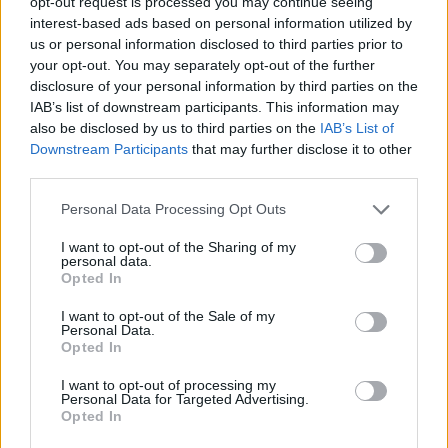
opt-out request is processed you may continue seeing
ισχυρότατες αποβατικές δυνάμεις, στόλο και στρατιά
interest-based ads based on personal information utilized by
Αιγαίου.
us or personal information disclosed to third parties prior to
your opt-out. You may separately opt-out of the further
Και αυτό ακριβώς είναι που προκαλεί εκνευρισμό
disclosure of your personal information by third parties on the
στην Τουρκία. Διότι όσο η Ελλάδα ενισχύει
IAB’s list of downstream participants. This information may
στρατιωτικά τα νησιά, τόσο μειώνονται τα
also be disclosed by us to third parties on the
IAB’s List of
περιθώρια στρατηγικής πίεσης και επιβολής
Downstream Participants
that may further disclose it to other
τετελεσμένων.
third parties.
Personal Data Processing Opt Outs
Νέα ισορροπία ισχύος στο Αιγαίο
I want to opt-out of the Sharing of my
Στην πραγματικότητα, η Ελλάδα επιχειρεί να
personal data.
οικοδομήσει μια νέα ισορροπία ισχύος στο Αιγαίο,
Opted In
όπου το κόστος οποιασδήποτε επιθετικής ενέργειας
I want to opt-out of the Sale of my
θα είναι απαγορευτικό.
Personal Data.
Opted In
Τα ελληνικά νησιά μετατρέπονται σταδιακά σε
I want to opt-out of processing my
ισχυρές αμυντικές πλατφόρμες
με δυνατότητες
Personal Data for Targeted Advertising.
επιτήρησης, στοχοποίησης και άμεσης αντίδρασης.
Opted In