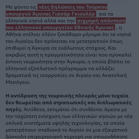
Με φόντο τις
νέες δηλώσεις του Τούρκου
υπουργού Άμυνας Γιασάρ Γκιουλέρ
για τα
ελληνικά νησιά αλλά και την
αιχμηρή απάντηση
του ελληνικού υπουργείου Εθνικής Άμυνας
, η
Αθήνα στέλνει πλέον ξεκάθαρο μήνυμα ότι τα νησιά
του Αιγαίου δεν πρόκειται να μετατραπούν όπως
επιθυμεί η Άγκυρα σε ευάλωτους στόχους. Και
ακριβώς αυτή η πραγματικότητα είναι που προκαλεί
έντονη νευρικότητα στην Άγκυρα, η οποία βλέπει το
ελληνικό εξοπλιστικό πρόγραμμα να αλλάζει
δραματικά τις ισορροπίες σε Αιγαίο και Ανατολική
Μεσόγειο.
Η αντίδραση της τουρκικής πλευράς μόνο τυχαία
δεν θεωρείται από στρατιωτικές και διπλωματικές
πηγές.
Αντίθετα, εκτιμάται ότι συνδέεται άμεσα με
την ταχύτατη ενίσχυση των ελληνικών νησιών με νέα
οπλικά συστήματα υψηλής τεχνολογίας, τα οποία
μετατρέπουν σταδιακά το Αιγαίο σε μια εξαιρετικά
δύσκολη επιχειρησιακή περιοχή για οποιονδήποτε