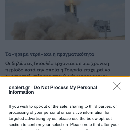
Τα «ήρεμα νερά» και η πραγματικότητα
Οι δηλώσεις Γκιουλέρ έρχονται σε μια χρονική
περίοδο κατά την οποία η Τουρκία επιχειρεί να
εμφανιστεί υπέρ της αποκλιμάκωσης και των
«ήρεμων νερών». Ωστόσο, στην Αθήνα εκτιμούν ότι
onalert.gr -
Do Not Process My Personal
πίσω από τη ρητορική περί διαλόγου παραμένει
Information
σταθερή η τουρκική στρατηγική αμφισβήτησης.
If you wish to opt-out of the sale, sharing to third parties, or
Η ελληνική πλευρά επιμένει ότι η ενίσχυση των
processing of your personal or sensitive information for
νησιών αποτελεί απολύτως νόμιμο και αναγκαίο
targeted advertising by us, please use the below opt-out
μέτρο άμυνας
απέναντι σε μια χώρα η οποία
section to confirm your selection. Please note that after your
διατηρεί απέναντι από τα ελληνικά νησιά