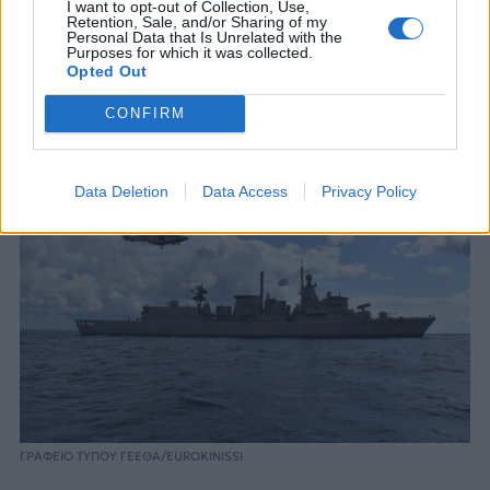
I want to opt-out of Collection, Use,
Η εικόνα αυτή ενισχύεται ακόμη περισσότερο από τη
Retention, Sale, and/or Sharing of my
διαρκή παρουσία του Πολεμικού Ναυτικού, τις νέες
Personal Data that Is Unrelated with the
Purposes for which it was collected.
φρεγάτες FDI, τον εκσυγχρονισμό των ΜΕΚΟ, αλλά
Opted Out
και την ενίσχυση της Πολεμικής Αεροπορίας με
Rafale, Viper και μελλοντικά F-35.
CONFIRM
Data Deletion
Data Access
Privacy Policy
ΓΡΑΦΕΙΟ ΤΥΠΟΥ ΓΕΕΘΑ/EUROKINISSI