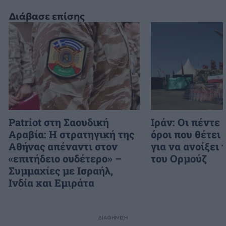
Διάβασε επίσης
Patriot στη Σαουδική
Ιράν: Οι πέντε
Αραβία: Η στρατηγική της
όροι που θέτει
Αθήνας απέναντι στον
για να ανοίξει 
«επιτήδειο ουδέτερο» –
του Ορμούζ
Συμμαχίες με Ισραήλ,
Ινδία και Εμιράτα
ΔΙΑΦΗΜΙΣΗ