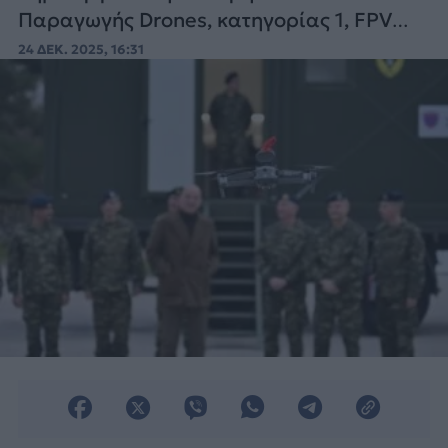
Παραγωγής Drones, κατηγορίας 1, FPV
(First-Person View), στη χώρα μας.
24 ΔΕΚ. 2025, 16:31