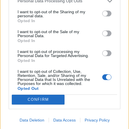
Personal Data Processing Opt Outs
News
και μάθετε πρώτοι όλες τις ειδήσεις
για την άμυνα.
I want to opt-out of the Sharing of my
personal data.
Opted In
I want to opt-out of the Sale of my
Personal Data.
Opted In
Διάβασε επίσης
I want to opt-out of processing my
Personal Data for Targeted Advertising.
Opted In
I want to opt-out of Collection, Use,
Retention, Sale, and/or Sharing of my
Personal Data that Is Unrelated with the
Purposes for which it was collected.
Opted Out
CONFIRM
Stryker για το Στρατό
DF-17: Σε επιχ
Ξηράς μέσω EDA: Θετικές
ετοιμότητα οι
οι ΗΠΑ – Αναμονή για
υπερηχητικοί 
Data Deletion
Data Access
Privacy Policy
αριθμό, εκδόσεις και
αεροπλανοφόρ