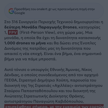
Προσθήκη του onalert.gr ως προτεινόμενη πηγή στην
Google
Στο 316 Συνεργείο Περιοχής Τεχνικού δημιουργείται η
δεύτερη Μονάδα Παραγωγής Drones
, κατηγορίας
1,
FPV
(First-Person View), στη χώρα μας. Μια
μονάδα, η οποία θα έχει τη δυνατότητα κατασκευής
1.000 drones το μήνα
και θα δώσει στις Ένοπλες
Δυνάμεις της πατρίδας μας τη δυνατότητα που
απαιτεί η νέα εποχή. Είναι ένα βήμα, ένα σημαντικό
βήμα για να πάμε μπροστά.
Αυτό τόνισε ο υπουργός Εθνικής Άμυνας, Νίκος
Δένδιας, ο οποίος συνοδευόμενος από τον αρχηγό
ΓΕΕΘΑ, Στρατηγό Δημήτριο Χούπη, παρουσία του
διοικητή της 1ης Στρατιάς «Αχιλλέας» αντιστράτηγου
Σταύρου Παπασταθόπουλου και του διοικητή της
Ανώτατης Στρατιωτικής Διοίκησης Θράκης,
αντιστράτηγου Παναγιώτη Καβιδόπουλου,
επισκέφθηκε σήμερα, με την ευκαιρία των εορτών