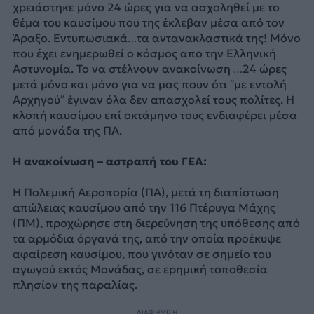
χρειάστηκε μόνο 24 ώρες για να ασχοληθεί με το
θέμα του καυσίμου που της έκλεβαν μέσα από τον
Άραξο. Εντυπωσιακά…τα αντανακλαστικά της! Μόνο
που έχει ενημερωθεί ο κόσμος απο την Ελληνική
Αστυνομία. Το να στέλνουν ανακοίνωση …24 ώρες
μετά μόνο και μόνο για να μας πουν ότι “με εντολή
Αρχηγού” έγιναν όλα δεν απασχολεί τους πολίτες. Η
κλοπή καυσίμου επί οκτάμηνο τους ενδιαφέρει μέσα
από μονάδα της ΠΑ.
Η ανακοίνωση – αστραπή του ΓΕΑ:
Η Πολεμική Αεροπορία (ΠΑ), μετά τη διαπίστωση
απώλειας καυσίμου από την 116 Πτέρυγα Μάχης
(ΠΜ), προχώρησε στη διερεύνηση της υπόθεσης από
τα αρμόδια όργανά της, από την οποία προέκυψε
αφαίρεση καυσίμου, που γινόταν σε σημείο του
αγωγού εκτός Μονάδας, σε ερημική τοποθεσία
πλησίον της παραλίας.
ΔΙΑΦΗΜΙΣΗ