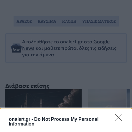
ΑΡΑΞΟΣ
ΚΑΥΣΙΜΑ
ΚΛΟΠΗ
ΥΠΑΞΙΩΜΑΤΙΚΟΣ
Ακολουθήστε το onalert.gr στο
Google
News
και μάθετε πρώτοι όλες τις ειδήσεις
για την άμυνα.
Διάβασε επίσης
onalert.gr -
Do Not Process My Personal
Information