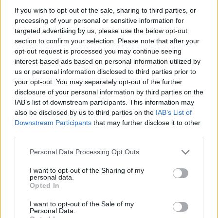
If you wish to opt-out of the sale, sharing to third parties, or
processing of your personal or sensitive information for
Ελληνικοί δορυφόροι και
MQ-4C Triton 
targeted advertising by us, please use the below opt-out
μικροδορυφόροι για
εντολές από P-
section to confirm your selection. Please note that after your
στρατιωτική χρήση: Ο
σε δοκιμή: Εικ
opt-out request is processed you may continue seeing
σχεδιασμός του ΓΕΕΘΑ για
μέλλον των να
interest-based ads based on personal information utilized by
αξιοποίηση της
επιχειρήσεων
us or personal information disclosed to third parties prior to
πληροφορίας
your opt-out. You may separately opt-out of the further
disclosure of your personal information by third parties on the
IAB’s list of downstream participants. This information may
also be disclosed by us to third parties on the
IAB’s List of
ΔΙΑΦΗΜΙΣΗ
Downstream Participants
that may further disclose it to other
third parties.
Personal Data Processing Opt Outs
I want to opt-out of the Sharing of my
personal data.
Opted In
I want to opt-out of the Sale of my
Personal Data.