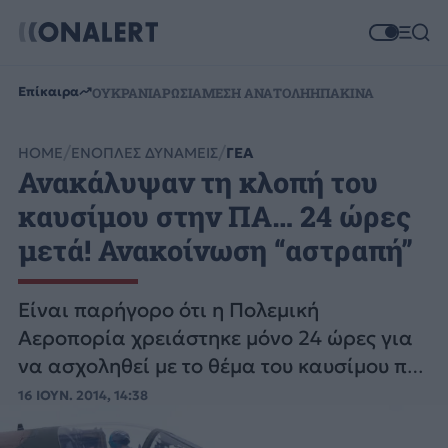
Επίκαιρα
ΟΥΚΡΑΝΙΑ
ΡΩΣΙΑ
ΜΕΣΗ ΑΝΑΤΟΛΗ
ΗΠΑ
ΚΙΝΑ
HOME
ΕΝΟΠΛΕΣ ΔΥΝΑΜΕΙΣ
ΓΕΑ
Ανακάλυψαν τη κλοπή του
καυσίμου στην ΠΑ… 24 ώρες
μετά! Ανακοίνωση “αστραπή”
Είναι παρήγορο ότι η Πολεμική
Αεροπορία χρειάστηκε μόνο 24 ώρες για
να ασχοληθεί με το θέμα του καυσίμου που
της έκλεβαν μέσα από τον Άραξο.
16 ΙΟΥΝ. 2014, 14:38