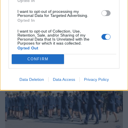
Opted In
I want to opt-out of processing my
Personal Data for Targeted Advertising.
Opted In
I want to opt-out of Collection, Use,
Retention, Sale, and/or Sharing of my
ΣΧΕΤΙΚΑ ΑΡΘΡΑ
Personal Data that Is Unrelated with the
Purposes for which it was collected.
Opted Out
CONFIRM
Data Deletion
Data Access
Privacy Policy