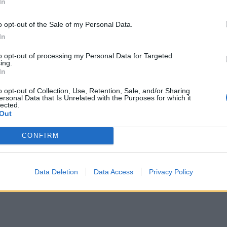
In
o opt-out of the Sale of my Personal Data.
In
to opt-out of processing my Personal Data for Targeted
βαλλοντικές δράσεις που αναπτύχθηκαν από το προσω
ing.
ήταν η ορθολογική διαχείριση απορριμμάτων μέσω το
In
κλωσης, η αξιοποίηση στο μέγιστο βαθμό του συστήμ
o opt-out of Collection, Use, Retention, Sale, and/or Sharing
ιαθέτει το Υ/Β, καθώς και η αποφυγή παραγωγής
ersonal Data that Is Unrelated with the Purposes for which it
lected.
.
Out
ΔΙΑΦΗΜΙΣΗ
CONFIRM
Data Deletion
Data Access
Privacy Policy