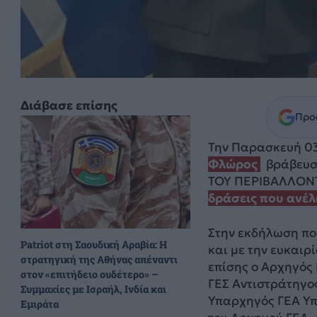
Διάβασε επίσης
Προσ
Την Παρασκευή 03
Φλώρος
βράβευσε
ΤΟΥ ΠΕΡΙΒΑΛΛΟΝΤ
δράσεις που ανέλ
Στην εκδήλωση π
Patriot στη Σαουδική Αραβία: Η
και με την ευκαι
στρατηγική της Αθήνας απέναντι
επίσης ο Αρχηγός
στον «επιτήδειο ουδέτερο» –
ΓΕΣ Αντιστράτηγο
Συμμαχίες με Ισραήλ, Ινδία και
Υπαρχηγός ΓΕΑ Υπ
Εμιράτα