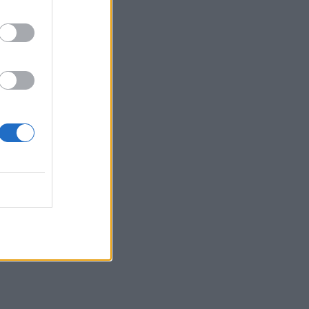
πικό
υ
ατος