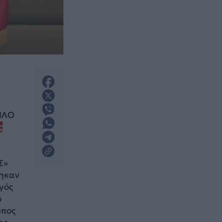
ΦΙΛΟ
ς
Σ»
θηκαν
γός
ο
ωπος