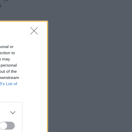
α
sonal or
ection to
ou may
 personal
out of the
 downstream
B’s List of