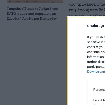
του πρώτευσε όπω
Τουρκία: «Ίδια με το Άρθρο 5 του
επιμέρους περιβαλ
NATO η αμυντική συμφωνία με
επικοινωνιακά κρι
Σαουδική Αραβία και Πακιστάν»
onalert.gr
If you wish 
sensitive in
confirm you
continue se
information 
further disc
participants
Downstream 
Persona
I want t