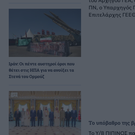
του Αρχηγού ΓΕΑ,
ΠΝ, ο Υπαρχηγός 
Επιτελάρχης ΓΕΕΘ
Ιράν: Οι πέντε αυστηροί όροι που
θέτει στις ΗΠΑ για να ανοίξει τα
Στενά του Ορμούζ
Το υπόβαθρο της 
Το Υ/Β ΠΙΠΙΝΟΣ π