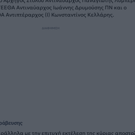
 ο Αρχηγός Στόλου Αντιναύαρχος Παναγιώτης Λυμπέρ
ΓΕΕΘΑ Αντιναύαρχος Ιωάννης Δρυμούσης ΠΝ και ο
Α Αντιπτέραρχος (Ι) Κωνσταντίνος Κελλάρης.
ΔΙΑΦΗΜΙΣΗ
βράβευσης
αράλληλα με την επιτυχή εκτέλεση της κύριας αποστο