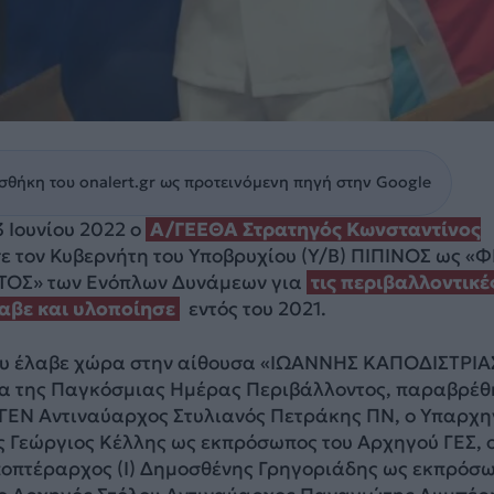
θήκη του onalert.gr ως προτεινόμενη πηγή στην Google
 Ιουνίου 2022 ο
Α/ΓΕΕΘΑ Στρατηγός Κωνσταντίνος
 τον Κυβερνήτη του Υποβρυχίου (Υ/Β) ΠΙΠΙΝΟΣ ως «
ΟΣ» των Ενόπλων Δυνάμεων για
τις περιβαλλοντικέ
αβε και υλοποίησε
εντός του 2021.
ου έλαβε χώρα στην αίθουσα «ΙΩΑΝΝΗΣ ΚΑΠΟΔΙΣΤΡΙΑ
ρία της Παγκόσμιας Ημέρας Περιβάλλοντος, παραβρέ
 ΓΕΝ Αντιναύαρχος Στυλιανός Πετράκης ΠΝ, ο Υπαρχη
ς Γεώργιος Κέλλης ως εκπρόσωπος του Αρχηγού ΓΕΣ, 
οπτέραρχος (Ι) Δημοσθένης Γρηγοριάδης ως εκπρόσ