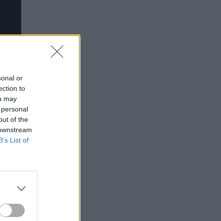
sonal or
ection to
ou may
 personal
out of the
 downstream
B’s List of