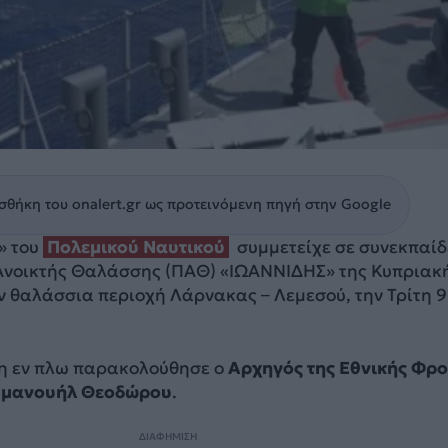
θήκη του onalert.gr ως προτεινόμενη πηγή στην Google
» του
Πολεμικού Ναυτικού
συμμετείχε σε συνεκπαί
 Ανοικτής Θαλάσσης (ΠΑΘ) «ΙΩΑΝΝΙΔΗΣ» της Κυπριακ
ν θαλάσσια περιοχή Λάρνακας – Λεμεσού, την Τρίτη 9
η εν πλω παρακολούθησε ο
Αρχηγός της Εθνικής Φρ
μμανουήλ Θεοδώρου
.
ΔΙΑΦΗΜΙΣΗ