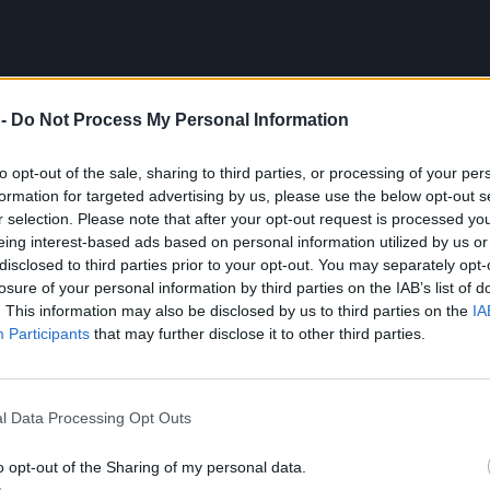
 -
Do Not Process My Personal Information
to opt-out of the sale, sharing to third parties, or processing of your per
formation for targeted advertising by us, please use the below opt-out s
r selection. Please note that after your opt-out request is processed y
eing interest-based ads based on personal information utilized by us or
disclosed to third parties prior to your opt-out. You may separately opt-
αίδευση συνέβαλε στην προαγωγή του επιπέδου της
losure of your personal information by third parties on the IAB’s list of
οιμότητας και μαχητικής ικανότητας, καθώς και της
. This information may also be disclosed by us to third parties on the
IA
τας των συμμετεχόντων.
Participants
that may further disclose it to other third parties.
ες φωτογραφίες:
l Data Processing Opt Outs
o opt-out of the Sharing of my personal data.