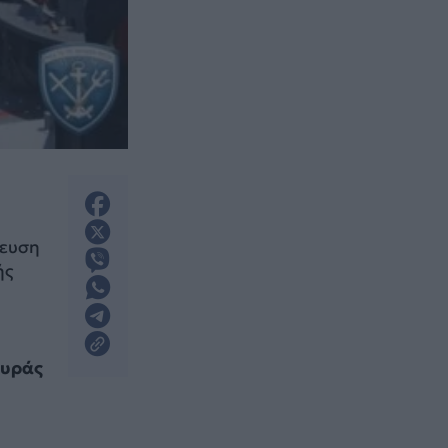
δευση
ής
ουράς