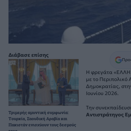
Διάβασε επίσης
Προσ
Η φρεγάτα «ΕΛΛΗ
με το Περιπολικό
Δημοκρατίας, στη
Ιουνίου 2026.
Την συνεκπαίδευσ
Τριμερής αμυντική συμφωνία:
Αντιστράτηγος Ε
Τουρκία, Σαουδική Αραβία και
Πακιστάν ενισχύουν τους δεσμούς
τους