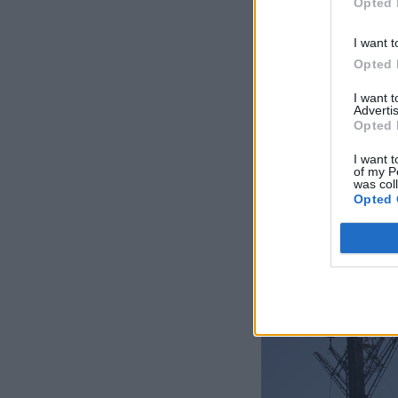
Opted 
I want t
Opted 
I want 
Advertis
Opted 
I want t
of my P
was col
Opted 