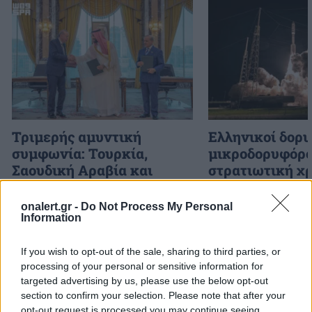
Τριμερής αμυντική
Ελληνικοί δορυ
συμφωνία: Τουρκία,
μικροδορυφόρο
Σαουδική Αραβία και
στρατιωτική χρ
Πακιστάν ενισχύουν τους
σχεδιασμός το
δεσμούς τους
αξιοποίηση της
onalert.gr -
Do Not Process My Personal
πληροφορίας
Information
If you wish to opt-out of the sale, sharing to third parties, or
processing of your personal or sensitive information for
ΔΙΑΦΗΜΙΣΗ
targeted advertising by us, please use the below opt-out
section to confirm your selection. Please note that after your
opt-out request is processed you may continue seeing