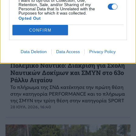
I want to opt-out of Collection, Use,
Retention, Sale, and/or Sharing of my
Personal Data that Is Unrelated with the
Purposes for which it was collected.
Opted Out
CONFIRM
Data Deletion
Data Access
Privacy Policy
ΓΕΝ
Πολεμικό Ναυτικό: Διάκριση για Σχολή
Ναυτικών Δοκίμων και ΣΜΥΝ στο 63ο
Ράλλυ Αιγαίου
Το πλήρωμα της ΣΝΔ κατέκτησε την πρώτη θέση
στην κατηγορία PERFORMANCE και το πλήρωμα
της ΣΜΥΝ την τρίτη θέση στην κατηγορία SPORT
28 ΙΟΥΛ. 2026, 16:40