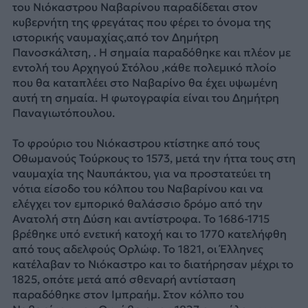
του Νιόκαστρου Ναβαρίνου παραδίδεται στον
κυβερνήτη της φρεγάτας που φέρει το όνομα της
ιστορικής ναυμαχίας,από τον Δημήτρη
Πανοσκάλτση, . Η σημαία παραδόθηκε και πλέον με
εντολή του Αρχηγού Στόλου ,κάθε πολεμικό πλοίο
που θα καταπλέει στο Ναβαρίνο θα έχει υψωμένη
αυτή τη σημαία. Η φωτογραφία είναι του Δημήτρη
Παναγιωτόπουλου.
Το φρούριο του Νιόκαστρου κτίστηκε από τους
Οθωμανούς Τούρκους το 1573, μετά την ήττα τους στη
ναυμαχία της Ναυπάκτου, για να προστατεύει τη
νότια είσοδο του κόλπου του Ναβαρίνου και να
ελέγχει τον εμπορικό θαλάσσιο δρόμο από την
Ανατολή στη Δύση και αντίστροφα. Το 1686-1715
βρέθηκε υπό ενετική κατοχή και το 1770 κατελήφθη
από τους αδελφούς Ορλώφ. Το 1821, οι Έλληνες
κατέλαβαν το Νιόκαστρο και το διατήρησαν μέχρι το
1825, οπότε μετά από σθεναρή αντίσταση
παραδόθηκε στον Ιμπραήμ. Στον κόλπο του