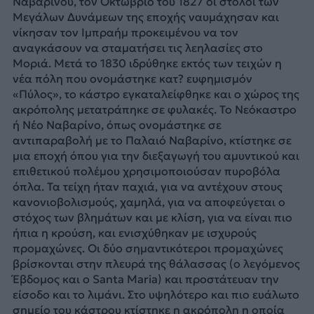
Ναβαρίνου, τον Οκτώβριο του 1827 οι στόλοι των
Μεγάλων Δυνάμεων της εποχής ναυμάχησαν και
νίκησαν τον Ιμπραήμ προκειμένου να τον
αναγκάσουν να σταματήσει τις λεηλασίες στο
Μοριά. Μετά το 1830 ιδρύθηκε εκτός των τειχών η
νέα πόλη που ονομάστηκε κατ? ευφημισμόν
«Πύλος», το κάστρο εγκαταλείφθηκε και ο χώρος της
ακρόπολης μετατράπηκε σε φυλακές. Το Νεόκαστρο
ή Νέο Ναβαρίνο, όπως ονομάστηκε σε
αντιπαραβολή με το Παλαιό Ναβαρίνο, κτίστηκε σε
μια εποχή όπου για την διεξαγωγή του αμυντικού και
επιθετικού πολέμου χρησιμοποιούσαν πυροβόλα
όπλα. Τα τείχη ήταν παχιά, για να αντέχουν στους
κανονιοβολισμούς, χαμηλά, για να αποφεύγεται ο
στόχος των βλημάτων και με κλίση, για να είναι πιο
ήπια η κρούση, και ενισχύθηκαν με ισχυρούς
προμαχώνες. Οι δύο σημαντικότεροι προμαχώνες
βρίσκονται στην πλευρά της θάλασσας (ο λεγόμενος
Έβδομος και ο Santa Maria) και προστάτευαν την
είσοδο και το λιμάνι. Στο υψηλότερο και πιο ευάλωτο
σημείο του κάστρου κτίστηκε η ακρόπολη η οποία