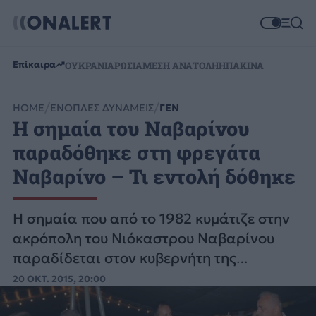
Επίκαιρα
ΟΥΚΡΑΝΙΑ
ΡΩΣΙΑ
ΜΕΣΗ ΑΝΑΤΟΛΗ
ΗΠΑ
ΚΙΝΑ
HOME
ΕΝΟΠΛΕΣ ΔΥΝΑΜΕΙΣ
ΓΕΝ
Η σημαία του Ναβαρίνου
παραδόθηκε στη φρεγάτα
Ναβαρίνο – Τι εντολή δόθηκε
Η σημαία που από το 1982 κυμάτιζε στην
ακρόπολη του Νιόκαστρου Ναβαρίνου
παραδίδεται στον κυβερνήτη της
φρεγάτας που φέρει το όνομα της
20 ΟΚΤ. 2015, 20:00
ιστορικής ναυμαχίας.