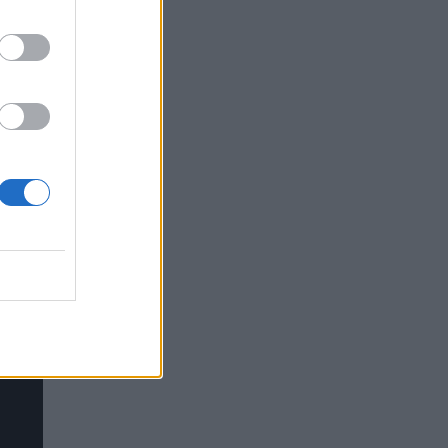
 η
το
ρό
στη
ε