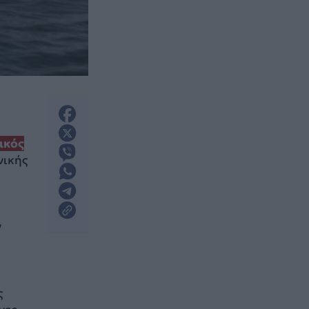
ικός
νικής
ν
ς