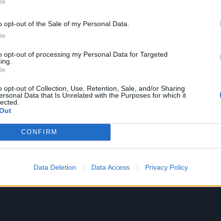
In
o opt-out of the Sale of my Personal Data.
οί στην πορεία της τριήρους “ΟΛΥΜΠΙΑΣ” αποτέλεσαν
In
ις εορταστικές εκδηλώσεις που πραγματοποιήθηκαν σ
ο του 1993, στο πλαίσιο των εκδηλώσεων για τα 2.500
to opt-out of processing my Personal Data for Targeted
ing.
ννηση της Δημοκρατίας στην Ελλάδα, καθώς και η
In
μπιακής Φλόγας το βράδυ της 11ης Αυγούστου 2004.
o opt-out of Collection, Use, Retention, Sale, and/or Sharing
ersonal Data that Is Unrelated with the Purposes for which it
κό, στοχεύοντας στη διατήρηση της ναυτικής μας
lected.
Out
ομένους τους ισχυρούς δεσμούς του Έλληνα με το υγ
πλαίσιο άσκησης εξωστρεφούς πολιτικής, προσβλέπει 
CONFIRM
ωση πλόων με πληρώματα Ελλήνων πολιτών, που
 στο κάλεσμά μας προκειμένου να έρθουν σε επαφή μ
ομμάτι της ιστορίας μας.
Data Deletion
Data Access
Privacy Policy