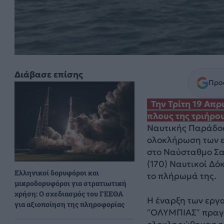
Διάβασε επίσης
Προσ
Την Τρίτη 19 Απρ
πλους της τριήρο
Ναυτικής Παράδοσ
ολοκλήρωση των ε
στο Ναύσταθμο Σα
(170) Ναυτικοί Δό
Ελληνικοί δορυφόροι και
το πλήρωμά της.
μικροδορυφόροι για στρατιωτική
χρήση: Ο σχεδιασμός του ΓΕΕΘΑ
Η έναρξη των εργ
για αξιοποίηση της πληροφορίας
“ΟΛΥΜΠΙΑΣ” πραγμ