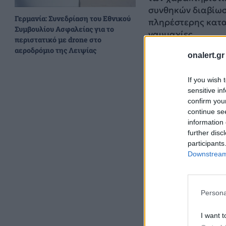
συνθηκών διαβίωσ
Γερμανία: Συνεδρίαση του Εθνικού
πληρέστερης καταν
Συμβουλίου Ασφαλείας για το
ναυμαχίες.
περιστατικό με drone στο
αεροδρόμιο της Λειψίας
onalert.gr
If you wish 
sensitive in
confirm you
continue se
information 
further disc
participants
Downstream 
Persona
I want t