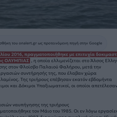
θήκη του onalert.gr ως προτεινόμενη πηγή στην Google
ιλίου 2016, πραγματοποιήθηκε
με επιτυχία δοκιμαστ
υς
ΟΛΥΜΠΙΑΣ
, η οποία ελλιμενίζεται στο Άλσος Ελλη
ης στον Φλοίσβο Παλαιού Φαλήρου, μετά την
ργασιών συντήρησής της, που έλαβαν χώρα
λαμίνος. Της τριήρους επέβησαν εκατόν εβδομήντα
κιμοι και Δόκιμοι Υπαξιωματικοί, οι οποίοι απετέλεσα
ασιών ναυπήγησης της τριήρους
ατοποιήθηκε τον Μάιο του 1985. Οι εν λόγω εργασίε