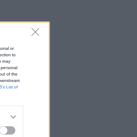
sonal or
ection to
ou may
 personal
out of the
 downstream
B’s List of