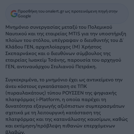
Προσθήκη του onalert.gr ως προτεινόμενη πηγή στην
Google
Μνημόνιο συνεργασίας μεταξύ του Πολεμικού
Ναυτικού και της εταιρείας MTIS για την υποστήριξη
πλοίων του στόλου, υπέγραψαν ο διευθυντής του Δ’
Κλάδου ΓΕΝ, αρχιπλοίαρχος (Μ) Χρήστος
Σκεπαρνάκος και ο διευθύνων σύμβουλος της
εταιρείας Ιωακείμ Τσάνης, παρουσία του αρχηγού
ΓΕΝ, αντιναυάρχου Στυλιανού Πετράκη.
Συγκεκριμένα, το μνημόνιο έχει ως αντικείμενο την
άνευ κόστους εγκατάσταση σε ΤΠΚ
(πυραυλακάτους) τύπου ΡΟΥΣΣΕΝ της ψηφιακής
πλατφόρμας i-Platform, η οποία παρέχει τη
δυνατότητα εξαγωγής αξιόπιστων συμπερασμάτων
σχετικά με τη λειτουργική κατάσταση της
πλατφόρμας και της κατανάλωσης καυσίμων, καθώς
και εκτίμηση/πρόβλεψη πιθανών επερχόμενων
βλαβών.