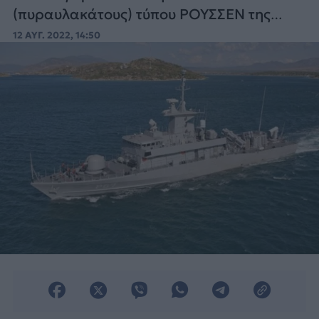
(πυραυλακάτους) τύπου ΡΟΥΣΣΕΝ της
ψηφιακής πλατφόρμας i-Platform
12 ΑΥΓ. 2022, 14:50