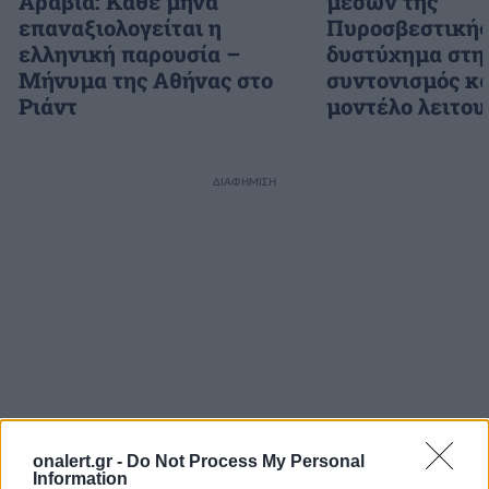
Αραβία: Κάθε μήνα
μέσων της
επαναξιολογείται η
Πυροσβεστικής
ελληνική παρουσία –
δυστύχημα στη
Μήνυμα της Αθήνας στο
συντονισμός κα
Ριάντ
μοντέλο λειτου
ΔΙΑΦΗΜΙΣΗ
onalert.gr -
Do Not Process My Personal
Information