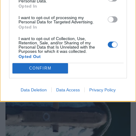
Personal Data.
φρεγάτες ΜΕΚΟ ξαναμπαίνουν στην
Opted In
πρώτη γραμμή πριν από τον μεγάλο
I want to opt-out of processing my
εκσυγχρονισμό
Personal Data for Targeted Advertising.
Opted In
Η φρεγάτα παρέμεινε εκτός ενεργού δράσης επί
σχεδόν δύο χρόνια, για να πραγματοποιηθεί ένα
I want to opt-out of Collection, Use,
ιδιαίτερα απαιτητικό πρόγραμμα βαριάς
Retention, Sale, and/or Sharing of my
Personal Data that Is Unrelated with the
συντήρησης
Purposes for which it was collected.
31 ΙΟΥΛ. 2026, 05:04
Opted Out
CONFIRM
Data Deletion
Data Access
Privacy Policy