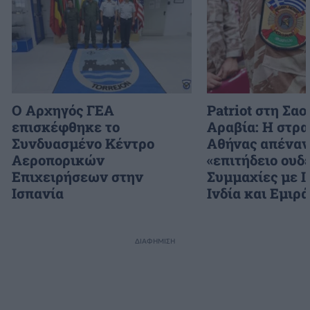
Ο Αρχηγός ΓΕΑ
Patriot στη Σα
επισκέφθηκε το
Αραβία: Η στρα
Συνδυασμένο Κέντρο
Αθήνας απέναν
Αεροπορικών
«επιτήδειο ουδ
Επιχειρήσεων στην
Συμμαχίες με Ι
Ισπανία
Ινδία και Εμιρ
ΔΙΑΦΗΜΙΣΗ