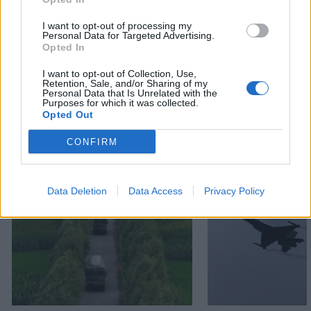
ΕΝΟΠΛΕΣ ΔΥΝΑΜΕΙΣ
ΚΑΤΑΤΑΞΗ
ΟΠΛΙΤΕΣ ΘΗΤΕΙΑΣ
ΣΤΡΑΤΟΣ ΞΗΡΑΣ
I want to opt-out of processing my
Personal Data for Targeted Advertising.
Opted In
Ακολουθήστε το onalert.gr στο
Google
I want to opt-out of Collection, Use,
Retention, Sale, and/or Sharing of my
News
και μάθετε πρώτοι όλες τις ειδήσεις
Personal Data that Is Unrelated with the
για την άμυνα.
Purposes for which it was collected.
Opted Out
CONFIRM
Διάβασε επίσης
Data Deletion
Data Access
Privacy Policy