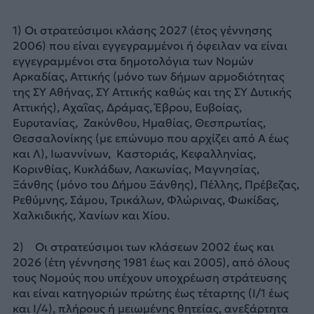
1) Οι στρατεύσιμοι κλάσης 2027 (έτος γέννησης
2006) που είναι εγγεγραμμένοι ή όφειλαν να είναι
εγγεγραμμένοι στα δημοτολόγια των Νομών
Αρκαδίας, Αττικής (μόνο των δήμων αρμοδιότητας
της ΣΥ Αθήνας, ΣΥ Αττικής καθώς και της ΣΥ Δυτικής
Αττικής), Αχαΐας, Δράμας, Έβρου, Ευβοίας,
Ευρυτανίας, Ζακύνθου, Ημαθίας, Θεσπρωτίας,
Θεσσαλονίκης (με επώνυμο που αρχίζει από Α έως
και Λ), Ιωαννίνων, Καστοριάς, Κεφαλληνίας,
Κορινθίας, Κυκλάδων, Λακωνίας, Μαγνησίας,
Ξάνθης (μόνο του Δήμου Ξάνθης), Πέλλης, Πρέβεζας,
Ρεθύμνης, Σάμου, Τρικάλων, Φλώρινας, Φωκίδας,
Χαλκιδικής, Χανίων και Χίου.
2) Οι στρατεύσιμοι των κλάσεων 2002 έως και
2026 (έτη γέννησης 1981 έως και 2005), από όλους
τους Νομούς που υπέχουν υποχρέωση στράτευσης
και είναι κατηγοριών πρώτης έως τέταρτης (Ι/1 έως
και Ι/4), πλήρους ή μειωμένης θητείας, ανεξάρτητα