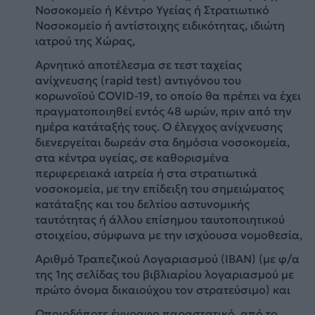
Νοσοκομείο ή Κέντρο Υγείας ή Στρατιωτικό
Νοσοκομείο ή αντίστοιχης ειδικότητας, ιδιώτη
ιατρού της Χώρας,
Αρνητικό αποτέλεσμα σε τεστ ταχείας
ανίχνευσης (rapid test) αντιγόνου του
κορωνοϊού COVID-19, το οποίο θα πρέπει να έχει
πραγματοποιηθεί εντός 48 ωρών, πριν από την
ημέρα κατάταξής τους. Ο έλεγχος ανίχνευσης
διενεργείται δωρεάν στα δημόσια νοσοκομεία,
στα κέντρα υγείας, σε καθορισμένα
περιφερειακά ιατρεία ή στα στρατιωτικά
νοσοκομεία, με την επίδειξη του σημειώματος
κατάταξης και του δελτίου αστυνομικής
ταυτότητας ή άλλου επίσημου ταυτοποιητικού
στοιχείου, σύμφωνα με την ισχύουσα νομοθεσία,
Αριθμό Τραπεζικού Λογαριασμού (ΙΒΑΝ) (με φ/α
της 1ης σελίδας του βιβλιαρίου λογαριασμού με
πρώτο όνομα δικαιούχου τον στρατεύσιμο) και
Οποιοδήποτε έγγραφο παραστατικό, από το