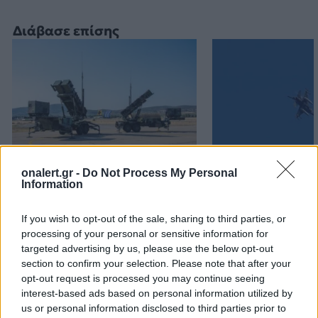
Διάβασε επίσης
onalert.gr -
Do Not Process My Personal
Patriot στη Σαουδική
Αιγαίο: Πέντε 
Information
Αραβία: Κάθε μήνα
και επτά παραβ
επαναξιολογείται η
τρία τουρκικά 
If you wish to opt-out of the sale, sharing to third parties, or
ελληνική παρουσία –
επανδρωμένα 
processing of your personal or sensitive information for
Μήνυμα της Αθήνας στο
targeted advertising by us, please use the below opt-out
Ριάντ
section to confirm your selection. Please note that after your
opt-out request is processed you may continue seeing
interest-based ads based on personal information utilized by
us or personal information disclosed to third parties prior to
ΔΙΑΦΗΜΙΣΗ