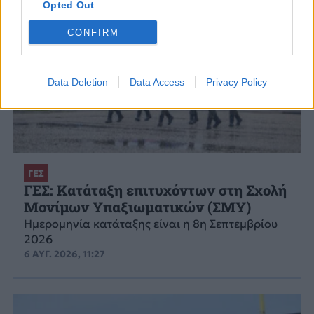
Opted Out
CONFIRM
Data Deletion
Data Access
Privacy Policy
ΓΕΣ
ΓΕΣ: Κατάταξη επιτυχόντων στη Σχολή
Μονίμων Υπαξιωματικών (ΣΜΥ)
Ημερομηνία κατάταξης είναι η 8η Σεπτεμβρίου
2026
6 ΑΥΓ. 2026, 11:27