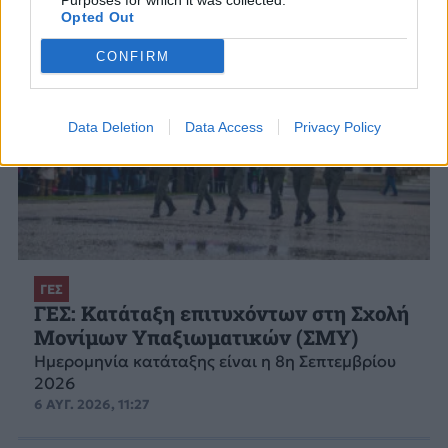
Purposes for which it was collected.
Opted Out
CONFIRM
Data Deletion
Data Access
Privacy Policy
ΓΕΣ
ΓΕΣ: Κατάταξη επιτυχόντων στη Σχολή
Μονίμων Υπαξιωματικών (ΣΜΥ)
Ημερομηνία κατάταξης είναι η 8η Σεπτεμβρίου
2026
6 ΑΥΓ. 2026, 11:27