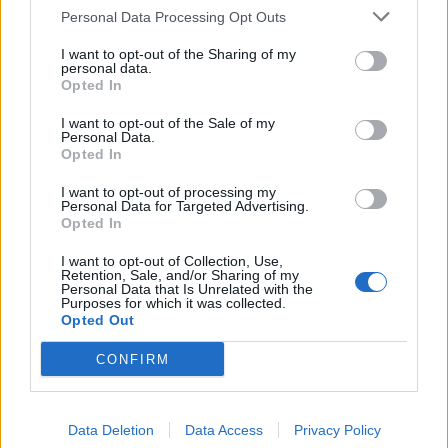
Personal Data Processing Opt Outs
I want to opt-out of the Sharing of my
personal data.
Opted In
I want to opt-out of the Sale of my
Personal Data.
Opted In
I want to opt-out of processing my
Personal Data for Targeted Advertising.
Opted In
I want to opt-out of Collection, Use,
Retention, Sale, and/or Sharing of my
Personal Data that Is Unrelated with the
Purposes for which it was collected.
Opted Out
Μ 113 – Ποιος πραγματικά φταίει για
το θάνατο του πεζοναύτη – Άρθρο
CONFIRM
υποστράτηγου
Ένας υποστράτηγος γράφει για το M 113.
7 ΙΟΥΝ. 2013, 18:01
Data Deletion
Data Access
Privacy Policy