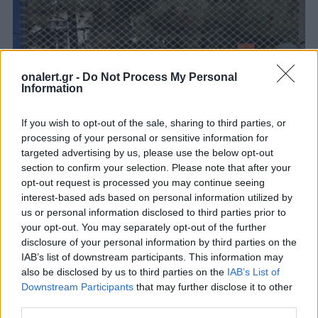
onalert.gr -
Do Not Process My Personal
Information
If you wish to opt-out of the sale, sharing to third parties, or
processing of your personal or sensitive information for
targeted advertising by us, please use the below opt-out
section to confirm your selection. Please note that after your
opt-out request is processed you may continue seeing
interest-based ads based on personal information utilized by
Μ 113 – Καταγγελία σοκ: “Που να
us or personal information disclosed to third parties prior to
βρούμε έμπειρους οδηγούς, όλοι
your opt-out. You may separately opt-out of the further
φυλάμε το ΥΠΕΘΑ”!
disclosure of your personal information by third parties on the
Μπορεί επισήμως να μην έχει υπάρξει
IAB’s list of downstream participants. This information may
ενημέρωση για τα αίτια που οδήγησαν στην
also be disclosed by us to third parties on the
IAB’s List of
ανατροπή του Μ 113 και στον θάνατο...
Downstream Participants
that may further disclose it to other
10 ΙΟΥΝ. 2013, 14:01
third parties.