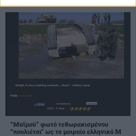
“Μαϊμού” φωτό τεθωρακισμένου
“πουλιέται” ως το μοιραίο ελληνικό M