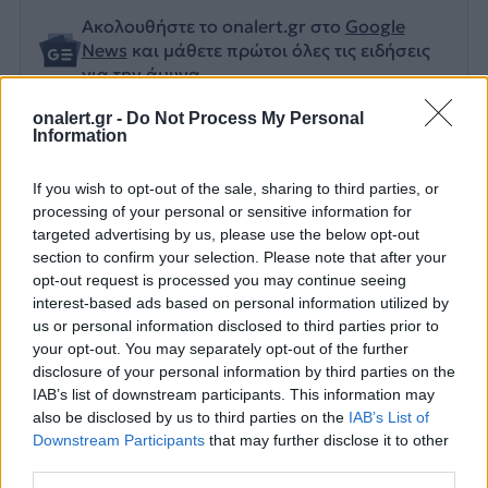
Ακολουθήστε το onalert.gr στο
Google
News
και μάθετε πρώτοι όλες τις ειδήσεις
για την άμυνα.
onalert.gr -
Do Not Process My Personal
Information
Διάβασε επίσης
If you wish to opt-out of the sale, sharing to third parties, or
processing of your personal or sensitive information for
targeted advertising by us, please use the below opt-out
section to confirm your selection. Please note that after your
opt-out request is processed you may continue seeing
interest-based ads based on personal information utilized by
us or personal information disclosed to third parties prior to
your opt-out. You may separately opt-out of the further
disclosure of your personal information by third parties on the
IAB’s list of downstream participants. This information may
DF-17: Σε επιχειρησιακή
Νέες παραβιάσε
also be disclosed by us to third parties on the
IAB’s List of
ετοιμότητα οι
παραβάσεις τη
Downstream Participants
that may further disclose it to other
third parties.
υπερηχητικοί «φονιάδες
στο Αιγαίο με τ