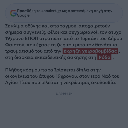
Προσθήκη του onalert.gr ως προτεινόμενη πηγή στην
Google
Σε κλίμα οδύνης και σπαραγμού, αποχαιρετούν
σήμερα συγγενείς, φίλοι και συγχωριανοί, τον άτυχο
19χρονο ΕΠΟΠ στρατιώτη από το Τυμπάκι του Δήμου
Φαιστού, που έχασε τη ζωή του μετά τον θανάσιμο
τραυματισμό του από την
έκρηξη χειροβομβίδας
,
στη διάρκεια εκπαιδευτικής άσκησης στη
Ρόδο
.
Πλήθος κόσμου παραβρίσκεται δίπλα στην
οικογένεια του άτυχου 19χρονου, στον ιερό Ναό του
Αγίου Τίτου που τελείται η νεκρώσιμος ακολουθία.
ΔΙΑΦΗΜΙΣΗ