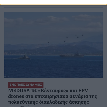
ΕΝΟΠΛΕΣ ΔΥΝΑΜΕΙΣ
MEDUSA 15: «Κένταυρος» και FPV
drones στα επιχειρησιακά σενάρια της
πολυεθνικής διακλαδικής άσκησης