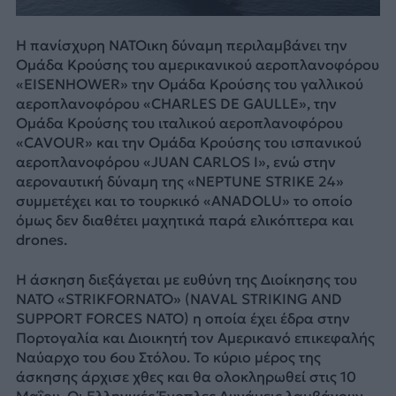
Η πανίσχυρη ΝΑΤΟικη δύναμη περιλαμβάνει την
Ομάδα Κρούσης του αμερικανικού αεροπλανοφόρου
«EISENHOWER» την Ομάδα Κρούσης του γαλλικού
αεροπλανοφόρου «CHARLES DE GAULLE», την
Ομάδα Κρούσης του ιταλικού αεροπλανοφόρου
«CAVOUR» και την Ομάδα Κρούσης του ισπανικού
αεροπλανοφόρου «JUAN CARLOS I», ενώ στην
αεροναυτική δύναμη της «NEPTUNE STRIKE 24»
συμμετέχει και το τουρκικό «ANADOLU» το οποίο
όμως δεν διαθέτει μαχητικά παρά ελικόπτερα και
drones.
H άσκηση διεξάγεται με ευθύνη της Διοίκησης του
ΝΑΤΟ «STRIKFORNATO» (NAVAL STRIKING AND
SUPPORT FORCES NATO) η οποία έχει έδρα στην
Πορτογαλία και Διοικητή τον Αμερικανό επικεφαλής
Ναύαρχο του 6ου Στόλου. Το κύριο μέρος της
άσκησης άρχισε χθες και θα ολοκληρωθεί στις 10
Μαΐου. Οι Ελληνικές Ένοπλες Δυνάμεις λαμβάνουν