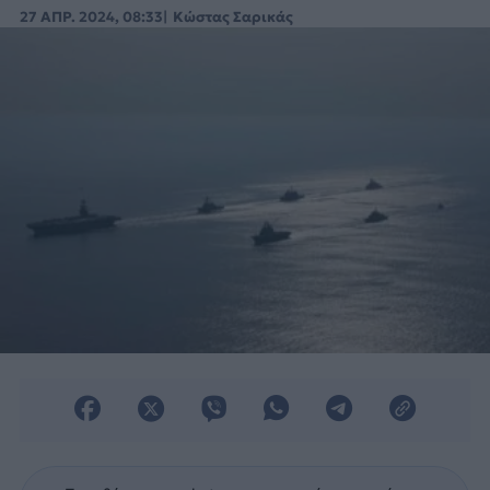
με συμμετοχή Ελλήνων και Ισπανών
27 ΑΠΡ. 2024, 08:33
Κώστας Σαρικάς
Πεζοναυτών.