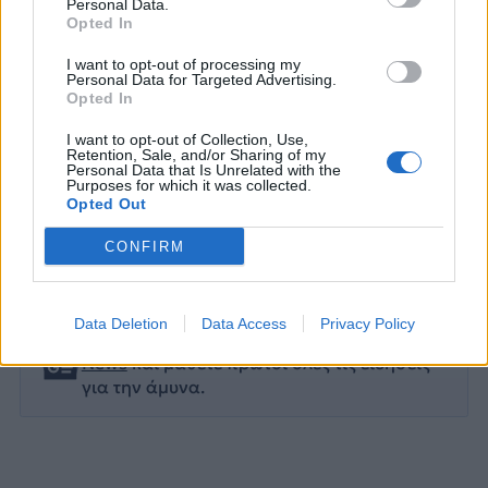
Personal Data.
Opted In
I want to opt-out of processing my
Personal Data for Targeted Advertising.
Opted In
I want to opt-out of Collection, Use,
Retention, Sale, and/or Sharing of my
Personal Data that Is Unrelated with the
Purposes for which it was collected.
Opted Out
NEPTUNE STRIKE
NEPTUNE STRIKE 24
TCG ANADOLU
CONFIRM
ΑΕΡΟΠΛΑΝΟΦΟΡΟ CHARLES DE GAULLE
Data Deletion
Data Access
Privacy Policy
Ακολουθήστε το onalert.gr στο
Google
News
και μάθετε πρώτοι όλες τις ειδήσεις
για την άμυνα.