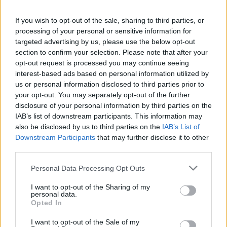
Πιο συγκεκριμένα το «EISENHOWER» να
If you wish to opt-out of the sale, sharing to third parties, or
processing of your personal or sensitive information for
καταπλεύσει στη Σούδα εντός των επόμενων ωρών
targeted advertising by us, please use the below opt-out
και να παραμείνει έως τις 2 Μαΐου. Μεταφέρει 5.800
section to confirm your selection. Please note that after your
άτομα προσωπικό μεταξύ των οποίων και τα
opt-out request is processed you may continue seeing
πληρώματα των εναέριων μέσων και έχει μήκος που
interest-based ads based on personal information utilized by
φτάνει τα 333 μέτρα. ΘΑ ακολουθήσει το «CHARLES
us or personal information disclosed to third parties prior to
DE GAULLE» μήκους 260 μέτρων με 1.800 άτομα το
your opt-out. You may separately opt-out of the further
οποίο θα βρεθεί στο ναύσταθμο έως και τις 7 Μαΐου.
disclosure of your personal information by third parties on the
Το γαλλικό αεροπλανοφόρο έχει καταπλεύσει και
IAB’s list of downstream participants. This information may
πέρυσι στη Σούδα ενώ το αμερικανικό μεγαθήριο
also be disclosed by us to third parties on the
IAB’s List of
βρέθηκε στην Κρήτη το 2021 όταν και το είχε
Downstream Participants
that may further disclose it to other
επισκεφθεί ο Κυριάκος Μητσοτάκης.
third parties.
ΔΙΑΦΗΜΙΣΗ
Personal Data Processing Opt Outs
I want to opt-out of the Sharing of my
personal data.
Opted In
I want to opt-out of the Sale of my