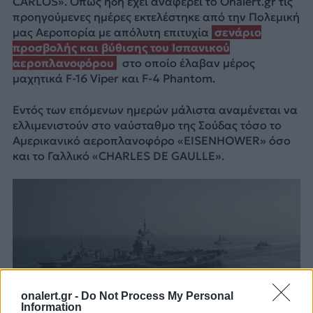
CARLOS». Όπως ήδη έχει αναφέρει το Onalert.gr τις
προηγούμενες ημέρες εκτελέστηκε από την Πολεμική
μας Αεροπορία με απόλυτη επιτυχία
σενάριο
προσβολής και βύθισης του Ισπανικού
αεροπλανοφόρου
στο οποίο έλαβαν μέρος
μαχητικά F-16 Viper και F-4 Phantom.
Εντός των επόμενων ημερών μάλιστα αναμένεται να
ελλιμενιστούν στο ναύσταθμο της Σούδας τόσο το
Αμερικανικό αεροπλανοφόρο «EISENHOWER» όσο
και το Γαλλικό «CHARLES DE GAULLE».
onalert.gr -
Do Not Process My Personal
Information