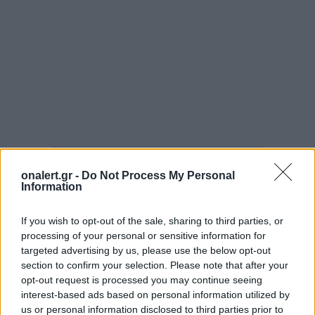
ΠΕΡΙΚΟΠΕΣ
ΠΟΕΣ
ΣΤΑΙΚΟΥΡΑΣ
ΣΤΕ
onalert.gr -
Do Not Process My Personal
ΣΤΡΑΤΙΩΤΙΚΟΙ
ΣΥΜΒΟΥΛΙΟ ΕΠΙΚΡΑΤΕΙΑΣ
Information
If you wish to opt-out of the sale, sharing to third parties, or
Ακολουθήστε το onalert.gr στο
Google
processing of your personal or sensitive information for
News
και μάθετε πρώτοι όλες τις ειδήσεις
targeted advertising by us, please use the below opt-out
για την άμυνα.
section to confirm your selection. Please note that after your
opt-out request is processed you may continue seeing
interest-based ads based on personal information utilized by
us or personal information disclosed to third parties prior to