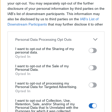
your opt-out. You may separately opt-out of the further
Διάβασε επίσης
disclosure of your personal information by third parties on the
IAB’s list of downstream participants. This information may
also be disclosed by us to third parties on the
IAB’s List of
Downstream Participants
that may further disclose it to other
third parties.
Personal Data Processing Opt Outs
I want to opt-out of the Sharing of my
personal data.
Opted In
Patriot στη Σαουδική
Ιράν: Οι πέντε
Αραβία: Η στρατηγική της
όροι που θέτει
I want to opt-out of the Sale of my
Personal Data.
Αθήνας απέναντι στον
για να ανοίξει 
Opted In
«επιτήδειο ουδέτερο» –
του Ορμούζ
Συμμαχίες με Ισραήλ,
I want to opt-out of processing my
Personal Data for Targeted Advertising.
Ινδία και Εμιράτα
Opted In
I want to opt-out of Collection, Use,
Retention, Sale, and/or Sharing of my
Personal Data that Is Unrelated with the
ΔΙΑΦΗΜΙΣΗ
Purposes for which it was collected.