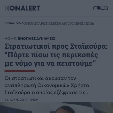
Επίκαιρα
ΟΥΚΡΑΝΙΑ
ΡΩΣΙΑ
ΜΕΣΗ ΑΝΑΤΟΛΗ
ΗΠΑ
ΚΙΝΑ
HOME
ΕΝΟΠΛΕΣ ΔΥΝΑΜΕΙΣ
Στρατιωτικοί προς Σταϊκούρα:
“Πάρτε πίσω τις περικοπές
με νόμο για να πειστούμε”
Οι στρατιωτικοί άκουσαν τον
αναπληρωτή Οικονομικών Χρήστο
Σταϊκούρα ο οποίος εξέφρασε τις
κυβερνητικές προθέσεις για την εκτέλεση
26 ΙΟΥΝ. 2014, 19:59
της απόφασης του ΣτΕ.