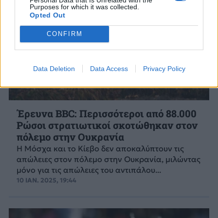
Purposes for which it was collected.
Opted Out
CONFIRM
Data Deletion
Data Access
Privacy Policy
Έρευνα BBC: Περισσότεροι από 88.000
Ρώσοι στρατιωτικοί σκοτώθηκαν στον
πόλεμο στην Ουκρανία
Η Μόσχα και το Κίεβο δεν αποκαλύπτουν τις
απώλειες στον πόλεμο στην Ουκρανία, μιλώντας
μόνο για τις απώλειες του αντιπάλου...
10 ΙΑΝ. 2025, 19:44