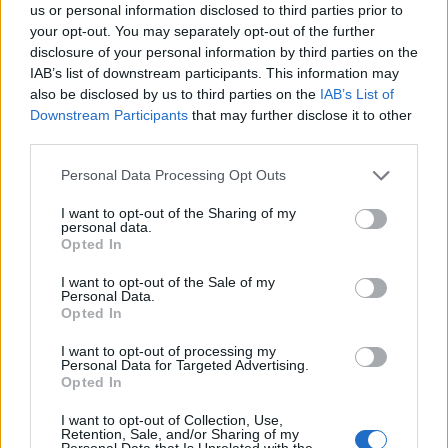
us or personal information disclosed to third parties prior to
your opt-out. You may separately opt-out of the further
disclosure of your personal information by third parties on the
IAB’s list of downstream participants. This information may
also be disclosed by us to third parties on the
IAB’s List of
Downstream Participants
that may further disclose it to other
third parties.
Personal Data Processing Opt Outs
Μεξικό: Τέσσερις στρατιωτικοί
κρίθηκαν ένοχοι για την δολοφονία
I want to opt-out of the Sharing of my
personal data.
πέντε αμάχων
Opted In
Σύμφωνα με επίσημα δεδομένα, η βία που
συνδέεται με τα ναρκωτικά έχει στοιχίσει τη ζωή
I want to opt-out of the Sale of my
Personal Data.
σε πάνω από 480.000 ανθρώπους...
Opted In
26 ΦΕΒ. 2025, 08:33
I want to opt-out of processing my
Personal Data for Targeted Advertising.
Opted In
I want to opt-out of Collection, Use,
Retention, Sale, and/or Sharing of my
Personal Data that Is Unrelated with the