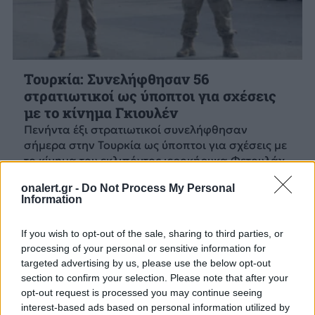
Τουρκία: Συνελήφθησαν 56
στρατιωτικοί ως ύποπτοι για σχέσεις
με το κίνημα Γκιουλέν
Πενήντα έξι στρατιωτικοί συνελήφθησαν
σήμερα στην Τουρκία ως ύποπτοι για σχέσεις με
το κίνημα του εκλιπόντος ιεροκήρυκα Φετουλάχ
Γκιουλέν.
onalert.gr -
Do Not Process My Personal
23 ΜΑΙ. 2025, 13:21
Information
If you wish to opt-out of the sale, sharing to third parties, or
processing of your personal or sensitive information for
targeted advertising by us, please use the below opt-out
section to confirm your selection. Please note that after your
opt-out request is processed you may continue seeing
interest-based ads based on personal information utilized by