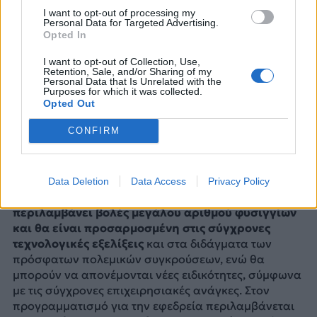
I want to opt-out of processing my
Personal Data for Targeted Advertising.
Opted In
I want to opt-out of Collection, Use,
Retention, Sale, and/or Sharing of my
Personal Data that Is Unrelated with the
Purposes for which it was collected.
Opted Out
CONFIRM
Data Deletion
Data Access
Privacy Policy
Η εκπαίδευση των ενεργών εφέδρων θα
περιλαμβάνει βολές μεγάλου αριθμού φυσιγγίων
και θα είναι προσαρμοσμένη στις σύγχρονες
τεχνολογικές εξελίξεις
και στα διδάγματα των
πρόσφατων πολεμικών συγκρούσεων, ενώ θα
μπορούν να απονέμονται νέες ειδικότητες, σύμφωνα
με τις σύγχρονες επιχειρησιακές ανάγκες. Στον
προγραμματισμό για την εφεδρεία περιλαμβάνεται