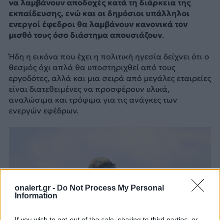
να λαμβάνουν αποδοχές κατά τη διάρκεια της
εκπαίδευσης, ενώ και οι δημόσιοι υπάλληλοι
ενεργοί έφεδροι θα λαμβάνουν κανονικά τον
μισθό τους όσο διάστημα απουσιάζουν
.
Ήδη η εικόνα που έχει η πολιτική ηγεσία δείχνει ότι ο
θεσμός όχι απλά θα υποστηριχθεί από τους
εργοδότες, αλλά και μια σειρά από μεγάλες εταιρείες
είναι διατεθειμένες να προσφέρουν υλικά,
αναλώσιμα και τρόφιμα για τις ανάγκες των
ενεργών εφέδρων.
onalert.gr -
Do Not Process My Personal
Information
If you wish to opt-out of the sale, sharing to third parties, or