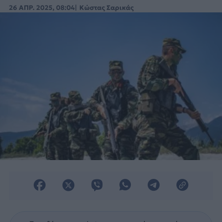
καταδικαστεί για σοβαρά ποινικά
26 ΑΠΡ. 2025, 08:04
Κώστας Σαρικάς
αδικήματα.