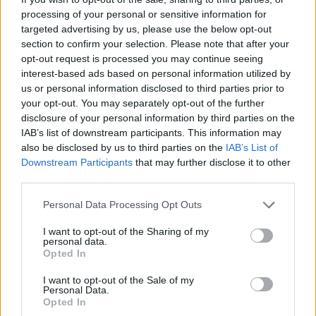
processing of your personal or sensitive information for
targeted advertising by us, please use the below opt-out
section to confirm your selection. Please note that after your
opt-out request is processed you may continue seeing
interest-based ads based on personal information utilized by
Αλλαγές υλοποιούνται ήδη και στην διαδικασία
us or personal information disclosed to third parties prior to
κλήσης των εφέδρων,
καθώς προχωρά η
your opt-out. You may separately opt-out of the further
ηλεκτρονική πρόσκληση σε ψηφιακή μορφή
.
disclosure of your personal information by third parties on the
Εκσυγχρονίζεται πλήρως ο τρόπος με τον οποίο θα
IAB’s list of downstream participants. This information may
γίνεται η ενημέρωση και η κλήση τους, με στόχο την
also be disclosed by us to third parties on the
IAB’s List of
άμεση αποστολή των επιστρατευτικών εγγράφων.
Downstream Participants
that may further disclose it to other
third parties.
Ήδη έχει διασυνδεθεί η εφαρμογή «ΕΦΕΔΡΟΣ»,
Personal Data Processing Opt Outs
στην οποία θα εγγράφονται όσοι ολοκληρώνουν
τη θητεία τους με το gov.gr
για την αποστολή
I want to opt-out of the Sharing of my
επιστρατευτικών εγγράφων, ενώ θα υπάρχει η
personal data.
Opted In
δυνατότητα αποστολής ομαδικών μηνυμάτων SMS
σε εφέδρους των Μονάδων Επιστράτευσης.
I want to opt-out of the Sale of my
Personal Data.
Opted In