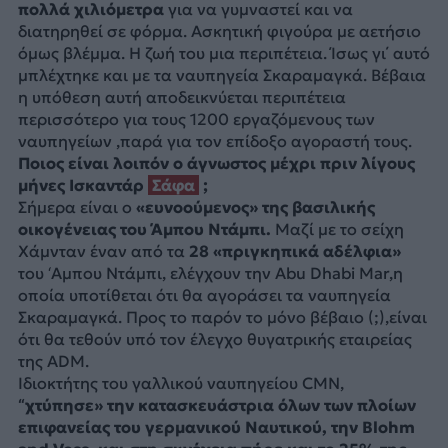
πολλά χιλιόμετρα
για να γυμναστεί και να
διατηρηθεί σε φόρμα. Ασκητική φιγούρα με αετήσιο
όμως βλέμμα. Η ζωή του μια περιπέτεια. Ίσως γι΄ αυτό
μπλέχτηκε και με τα ναυπηγεία Σκαραμαγκά. Βέβαια
η υπόθεση αυτή αποδεικνύεται περιπέτεια
περισσότερο για τους 1200 εργαζόμενους των
ναυπηγείων ,παρά για τον επίδοξο αγοραστή τους.
Ποιος είναι λοιπόν ο άγνωστος μέχρι πριν λίγους
μήνες Ισκαντάρ
Σάφα
;
Σήμερα είναι ο
«ευνοούμενος» της βασιλικής
οικογένειας του Άμπου Ντάμπι.
Μαζί με το σείχη
Χάμνταν έναν από τα
28 «πριγκηπικά αδέλφια»
του ‘Αμπου Ντάμπι, ελέγχουν την Abu Dhabi Mar,η
οποία υποτίθεται ότι θα αγοράσει τα ναυπηγεία
Σκαραμαγκά. Προς το παρόν το μόνο βέβαιο (;),είναι
ότι θα τεθούν υπό τον έλεγχο θυγατρικής εταιρείας
της ADM.
Ιδιοκτήτης του γαλλικού ναυπηγείου CMN,
“χτύπησε» την κατασκευάστρια όλων των πλοίων
επιφανείας του γερμανικού Ναυτικού, την Blohm