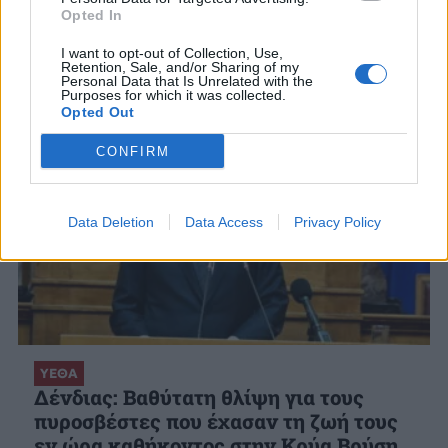
ΣΧΕΤΙΚΑ ΑΡΘΡΑ
Opted In
I want to opt-out of Collection, Use,
Retention, Sale, and/or Sharing of my
Personal Data that Is Unrelated with the
Purposes for which it was collected.
Opted Out
CONFIRM
Data Deletion
Data Access
Privacy Policy
ΥΕΘΑ
Δένδιας: Βαθύτατη θλίψη για τους
πυροσβέστες που έχασαν τη ζωή τους
εν ώρα καθήκοντος στην Κρύα Βρύση