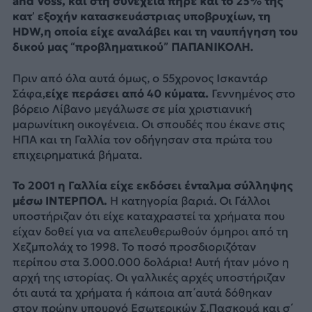
and Voss, και στη συνέχεια πήρε και το 25% της
κατ’ εξοχήν κατασκευάστριας υποβρυχίων, τη
HDW,η οποία είχε αναλάβει και τη ναυπήγηση του
δικού μας “προβληματικού” ΠΑΠΑΝΙΚΟΛΗ.
Πριν από όλα αυτά όμως, ο 55χρονος Ισκαντάρ
Σάφα,
είχε περάσει από 40 κύματα.
Γεννημένος στο
βόρειο Λίβανο μεγάλωσε σε μία χριστιανική
μαρωνίτικη οικογένεια. Οι σπουδές που έκανε στις
ΗΠΑ και τη Γαλλία τον οδήγησαν στα πρώτα του
επιχειρηματικά βήματα.
Το 2001 η Γαλλία είχε εκδόσει ένταλμα σύλληψης
μέσω ΙΝΤΕΡΠΟΛ.
Η κατηγορία βαριά. Οι Γάλλοι
υποστήριζαν ότι είχε καταχραστεί τα χρήματα που
είχαν δοθεί για να απελευθερωθούν όμηροι από τη
Χεζμπολάχ το 1998. Το ποσό προσδιοριζόταν
περίπου στα 3.000.000 δολάρια! Αυτή ήταν μόνο η
αρχή της ιστορίας. Οι γαλλικές αρχές υποστήριζαν
ότι αυτά τα χρήματα ή κάποια απ΄αυτά δόθηκαν
στον πρώην υπουργό Εσωτερικών Σ.Πασκουά και σ΄