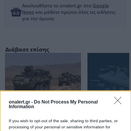
Ακολουθήστε το onalert.gr στο
Google
News
και μάθετε πρώτοι όλες τις ειδήσεις
για την άμυνα.
Διάβασε επίσης
onalert.gr -
Do Not Process My Personal
Information
Stryker για το Στρατό
ΗΠΑ: Τα νέα θ
Ξηράς μέσω EDA: Θετικές
κλάσης Ντόναλ
If you wish to opt-out of the sale, sharing to third parties, or
οι ΗΠΑ – Αναμονή για
θα είναι από τα
processing of your personal or sensitive information for