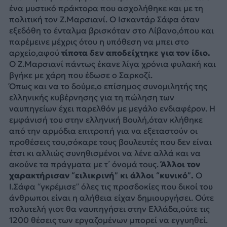
ένα μυστικό πράκτορα που ασχολήθηκε και με τη
πολιτική τον Ζ.Μαρσιανί. Ο Ισκαντάρ Σάφα όταν
εξεδόθη το ένταλμα βρισκόταν στο Λίβανο,όπου και
παρέμεινε μέχρις ότου η υπόθεση να μπει στο
αρχείο,αφού
τίποτα δεν αποδείχτηκε για τον ίδιο.
Ο Ζ.Μαρσιανί πάντως έκανε λίγα χρόνια φυλακή και
βγήκε με χάρη που έδωσε ο Σαρκοζί.
Όπως και να το δούμε,ο επίσημος συνομιλητής της
ελληνικής κυβέρνησης για τη πώληση των
ναυπηγείων έχει παρελθόν με μεγάλο ενδιαφέρον. Η
εμφάνισή του στην ελληνική Βουλή,όταν κλήθηκε
από την αρμόδια επιτροπή για να εξεταστούν οι
προθέσεις του,σόκαρε τους βουλευτές που δεν είναι
έτσι κι αλλιώς συνηθισμένοι να λένε αλλά και να
ακούνε τα πράγματα με τ΄ όνομά τους.
Άλλοι τον
χαρακτήρισαν “ειλικρινή” κι άλλοι “κυνικό”.
Ο
Ι.Σάφα “γκρέμισε” όλες τις προσδοκίες που δικοί του
άνθρωποι είναι η αλήθεια είχαν δημιουργήσει. Ούτε
πολυτελή γιοτ θα ναυπηγήσει στην Ελλάδα,ούτε τις
1200 θέσεις των εργαζομένων μπορεί να εγγυηθεί.