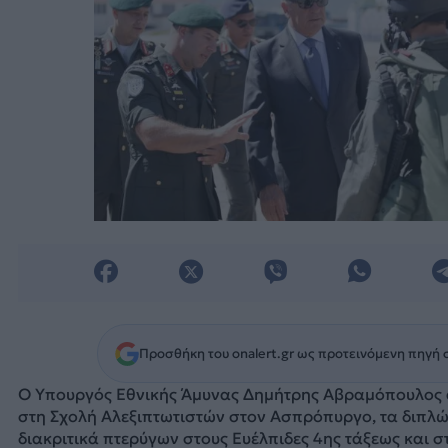
Προσθήκη του onalert.gr ως προτεινόμενη πηγή 
O Υπουργός Εθνικής Άμυνας Δημήτρης Αβραμόπουλος α
στη Σχολή Αλεξιπτωτιστών στον Ασπρόπυργο, τα διπλώ
διακριτικά πτερύγων στους Ευέλπιδες 4ης τάξεως και σ