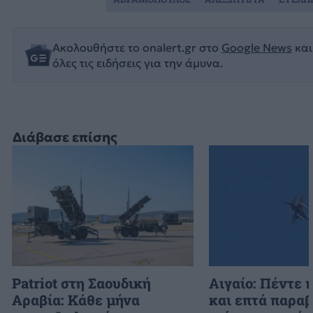
Ακολουθήστε το onalert.gr στο
Google News
και
όλες τις ειδήσεις για την άμυνα.
Διάβασε επίσης
Patriot στη Σαουδική
Αιγαίο: Πέντε 
Αραβία: Κάθε μήνα
και επτά παραβ