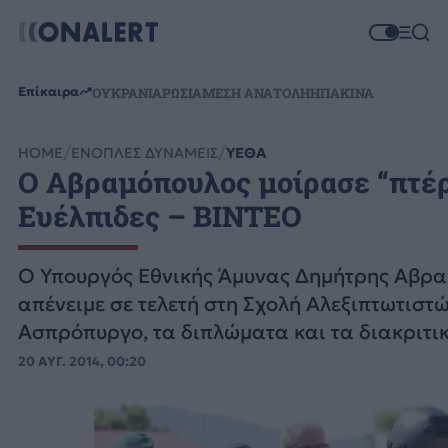
Επίκαιρα
ΟΥΚΡΑΝΙΑ
ΡΩΣΙΑ
ΜΕΣΗ ΑΝΑΤΟΛΗ
ΗΠΑ
ΚΙΝΑ
HOME
ΕΝΟΠΛΕΣ ΔΥΝΑΜΕΙΣ
ΥΕΘΑ
Ο Αβραμόπουλος μοίρασε “πτέρ
Ευέλπιδες – ΒΙΝΤΕΟ
O Υπουργός Εθνικής Άμυνας Δημήτρης Αβρ
απένειμε σε τελετή στη Σχολή Αλεξιπτωτιστ
Ασπρόπυργο, τα διπλώματα και τα διακριτι
στους Ευέλπιδες 4ης τάξεως .
20 ΑΥΓ. 2014, 00:20