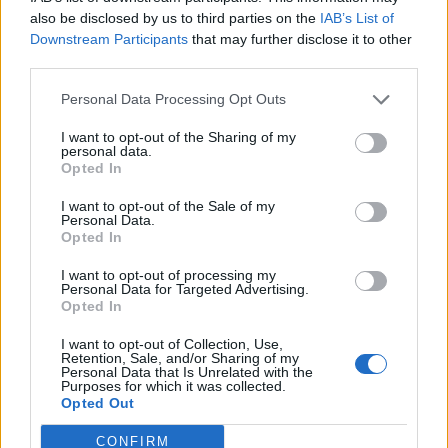
also be disclosed by us to third parties on the
IAB’s List of
Downstream Participants
that may further disclose it to other
ΥΕΘΑ
third parties.
Με απόφαση Δένδια συγκροτούνται
νέες Μονάδες Ειδικών Επιχειρήσεων
Personal Data Processing Opt Outs
με εφέδρους
I want to opt-out of the Sharing of my
Οι νέες μονάδες συγκροτούνται στην Αττική, την
personal data.
Κεντρική Μακεδονία και τον βόρειο Έβρο
Opted In
29 ΙΟΥΛ. 2026, 09:53
I want to opt-out of the Sale of my
Personal Data.
Opted In
I want to opt-out of processing my
Personal Data for Targeted Advertising.
Opted In
I want to opt-out of Collection, Use,
Retention, Sale, and/or Sharing of my
Personal Data that Is Unrelated with the
Purposes for which it was collected.
Opted Out
CONFIRM