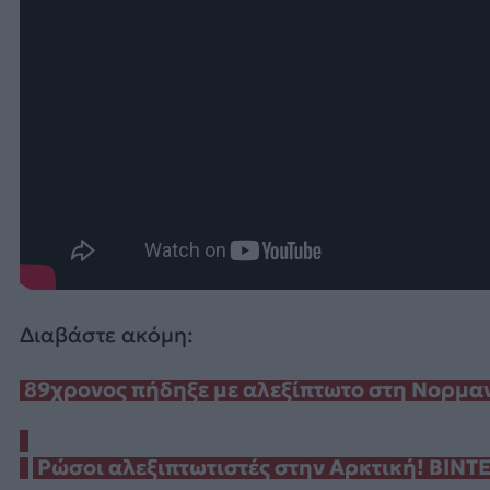
Διαβάστε ακόμη:
89χρονος πήδηξε με αλεξίπτωτο στη Νορμα
Ρώσοι αλεξιπτωτιστές στην Αρκτική! ΒΙΝΤ