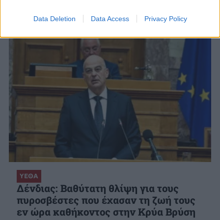
Data Deletion
Data Access
Privacy Policy
ΥΕΘΑ
Δένδιας: Βαθύτατη θλίψη για τους
πυροσβέστες που έχασαν τη ζωή τους
εν ώρα καθήκοντος στην Κρύα Βρύση