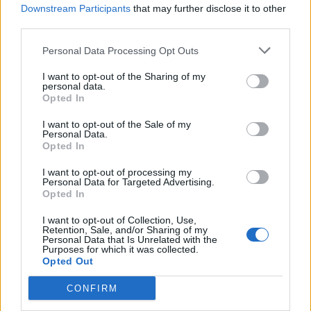
Downstream Participants
that may further disclose it to other
third parties.
Personal Data Processing Opt Outs
I want to opt-out of the Sharing of my
personal data.
Opted In
I want to opt-out of the Sale of my
Personal Data.
Opted In
ΕΝΟΠΛΕΣ ΔΥΝΑΜΕΙΣ
I want to opt-out of processing my
ΓΕΕΘΑ – ΣΤΥΑΔ: Αποφοίτησε η 34η
Personal Data for Targeted Advertising.
Opted In
Σειρά της Σχολής Τηλεπικοινωνιών
Ηλεκτρονικών Αξιωματικών
I want to opt-out of Collection, Use,
Διαβιβάσεων
Retention, Sale, and/or Sharing of my
Personal Data that Is Unrelated with the
Αποφοίτησαν 17 σπουδαστές, εκ των οποίων 16
Purposes for which it was collected.
Opted Out
Αξιωματικοί του Στρατού Ξηράς και ένας
Αξιωματικός του Γενικού Επιτελείου Εθνικής
CONFIRM
Φρουράς
31 ΙΟΥΛ. 2026, 19:06