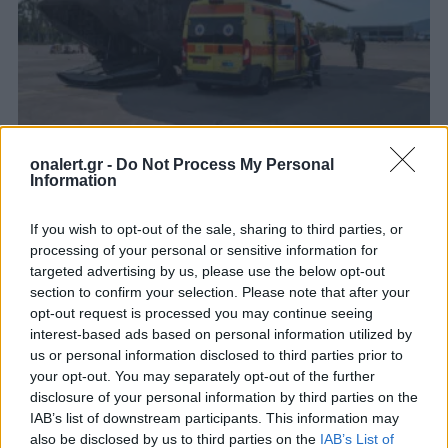
ΓΕΕΘΑ
onalert.gr -
Do Not Process My Personal
Information
ΓΕΕΘΑ: Μεταφορά 218 ασθενών με
πτητικά μέσα των Ενόπλων Δυνάμεων
If you wish to opt-out of the sale, sharing to third parties, or
τον φετινό Ιούλιο
processing of your personal or sensitive information for
Τα πτητικά μέσα των Ενόπλων Δυνάμεων
targeted advertising by us, please use the below opt-out
πραγματοποίησαν συνολικά 137 αποστολές
section to confirm your selection. Please note that after your
αεροδιακομιδής τον Ιούλιο
opt-out request is processed you may continue seeing
3 ΑΥΓ. 2026, 13:53
interest-based ads based on personal information utilized by
us or personal information disclosed to third parties prior to
your opt-out. You may separately opt-out of the further
disclosure of your personal information by third parties on the
IAB’s list of downstream participants. This information may
also be disclosed by us to third parties on the
IAB’s List of